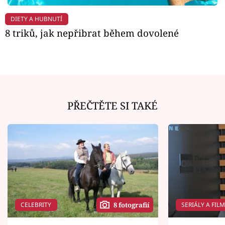
DIETY A HUBNUTÍ
8 triků, jak nepřibrat během dovolené
PŘEČTĚTE SI TAKÉ
CELEBRITY
SERIÁLY A FIL
8 fotografií