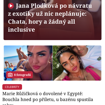
Horoskopy
Jana Plodková po návratu
Sledujte prima+
z exotiky už nic neplánuje:
Chata, hory a žádný all
Filmový festival Karlovy Vary
inclusive
Pořady
Mámy sobě
Přihlášení
8 fotografií
Sledujte nás
CELEBRITY
Marie Růžičková o dovolené v Egyptě:
Bouchla hned po příletu, u bazénu spustila