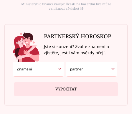
Ministerstvo financí varuje: Účastí na hazardní hře může
vzniknout závislost ⑱
PARTNERSKÝ HOROSKOP
Jste si souzení? Zvolte znamení a
zjistěte, jestli vám hvězdy přejí.
VYPOČÍTAT