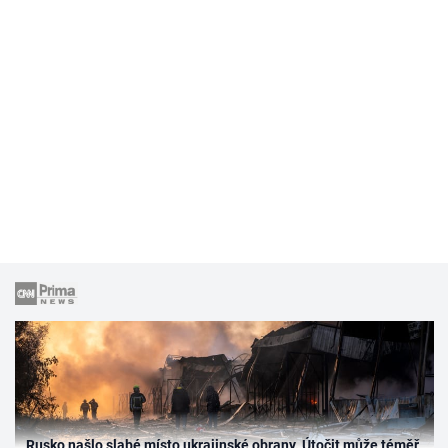
Rusko našlo slabé místo ukrajinské obrany. Útočit může téměř