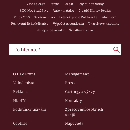
Změna času
Partie
Počasí
Kdy budou volby
ZOO Nové začátky
Auto – katalog
7 pádů Honzy Dědka
Volby 2025
Svařené víno
Tatarák podle Pohlreicha
Aloe vera
Pěstování lichořeřišnice
Výpočet ascendentu
Tvarohové knedlíky
Nejlepší palačinky
Švestkový koláč
O FTV Prima
Management
Volná místa
Press
Reklama
Castingy a výzvy
HbbTV
Kontakty
Podmínky užívání
Zpracování osobních
údajů
Cookies
Nápověda