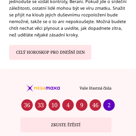
jednoduše se vzdát kontroly, Berani. Pokud jde o srdeční
záležitosti, ostatní lidé mohou být ve víru zmatku. Snažit
se přijít na kloub jejich duševnímu rozpoložení bude
nemožné, takže se o to ani nepokoušejte. Možná budete
chtít nechat věci plynout a uvidíte, jak dopadnete zítra,
než uděláte nějaké zásadní kroky.
CELÝ HOROSKOP PRO DNEŠNÍ DEN
Vaše šťastná čísla
36
33
10
4
9
46
2
ZKUSTE ŠTĚSTÍ