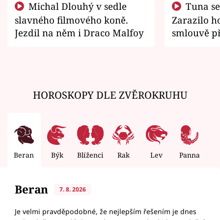
Michal Dlouhý v sedle
Tuna se chtěl vrátit domů.
slavného filmového koně.
Zarazilo ho
Jezdil na něm i Draco Malfoy
smlouvě př
zemřít
HOROSKOPY DLE ZVĚROKRUHU
Beran
Býk
Blíženci
Rak
Lev
Panna
V
Beran
7. 8. 2026
Je velmi pravděpodobné, že nejlepším řešením je dnes