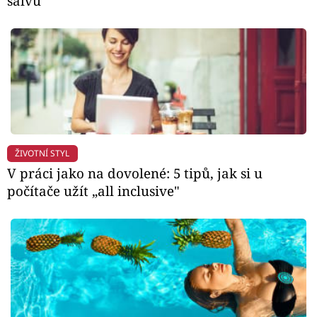
salvu
ŽIVOTNÍ STYL
V práci jako na dovolené: 5 tipů, jak si u
počítače užít „all inclusive"