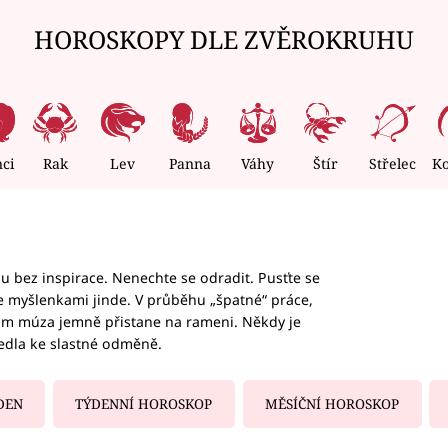
HOROSKOPY DLE ZVĚROKRUHU
nci
Rak
Lev
Panna
Váhy
Štír
Střelec
K
hu bez inspirace. Nenechte se odradit. Pusťte se
te myšlenkami jinde. V průběhu „špatné“ práce,
vám múza jemně přistane na rameni. Někdy je
vedla ke slastné odměně.
DEN
TÝDENNÍ HOROSKOP
MĚSÍČNÍ HOROSKOP