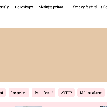
eriály
Horoskopy
Sledujte prima+
Filmový festival Karl
Celebrity
Recept
MÓDA A KRÁSA
HLAVNÍ JÍ
VZTAHY A SEX
SLADKÉ
PRIMA MAMINKA
ZDRAVÉ
bí
Inspekce
Prostřeno!
AYTO?
Módní alarm
Fresh
Living
RECEPTY
BYDLENÍ