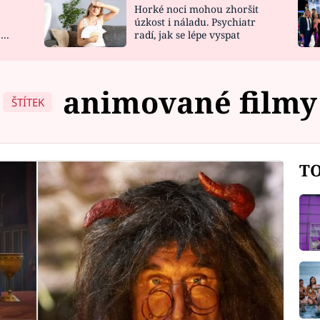
Horké noci mohou zhoršit
NOVINKY
ZAHRADA
úzkost i náladu. Psychiatr
 a
radí, jak se lépe vyspat
VIDEORECEPTY
DESIGN
animované filmy
ŠTÍTEK
TO