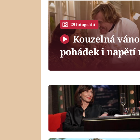
29 fotografií
Kouzelná vánoč
pohádek i napětí