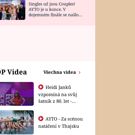
Singles už jsou Couples!
AYTO je u konce. V
dojemném finále se našlo
všech 10 Perfect Matchů
P Videa
Všechna videa
Heidi Janků
vzpomíná na svůj
šatník z 80. let -
Shopaholičky
AYTO - Za scénou
natáčení v Thajsku