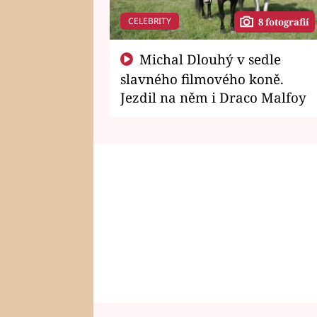
CELEBRITY
8 fotografií
Michal Dlouhý v sedle
slavného filmového koně.
Jezdil na něm i Draco Malfoy