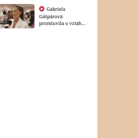
Gabriela
Gášpárová
promluvila o vztahu
a zakládání rodiny