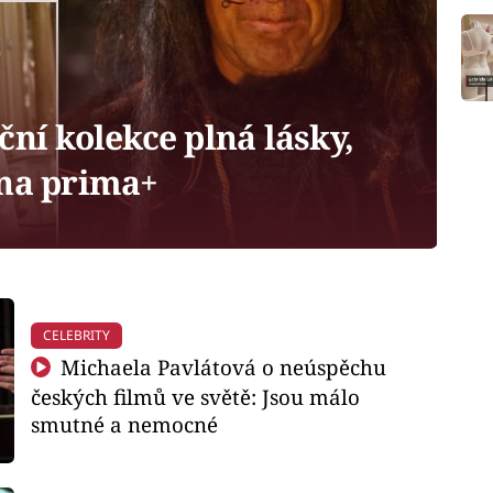
ní kolekce plná lásky,
 na prima+
CELEBRITY
Michaela Pavlátová o neúspěchu
českých filmů ve světě: Jsou málo
smutné a nemocné