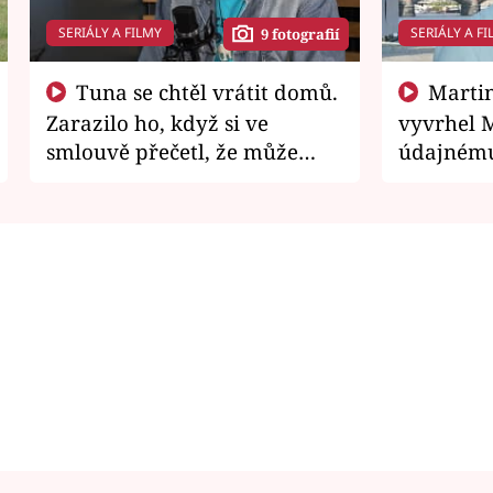
SERIÁLY A FILMY
SERIÁLY A FI
9 fotografií
Tuna se chtěl vrátit domů.
Martin Písařík jako
Zarazilo ho, když si ve
vyvrhel 
smlouvě přečetl, že může
údajnému
zemřít
je v nemil