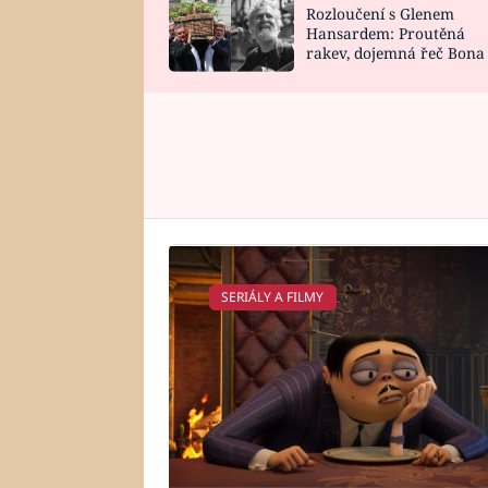
Rozloučení s Glenem
SNÁŘ
CELEBRITY
Hansardem: Proutěná
rakev, dojemná řeč Bona
HOROSKOP NA
VAŘENÍ
zpěv Irglové s Vedderem
ROK 2023
SERIÁLY A FILMY