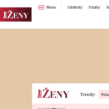
Menu
Celebrity
Vztahy
S
Seriály
Životní styl
ZOO
DIETY A HUBNUTÍ
PROSTŘENO!
CESTOVÁNÍ A
DOVOLENÁ
DUCH
ZDRAVÍ
Trendy:
Pola
Horoskopy
Video
ASTROČLÁNKY
SERIÁLY