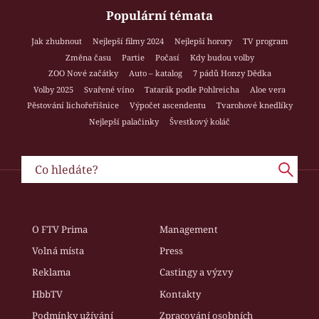
Populární témata
Jak zhubnout
Nejlepší filmy 2024
Nejlepší horory
TV program
Změna času
Partie
Počasí
Kdy budou volby
ZOO Nové začátky
Auto – katalog
7 pádů Honzy Dědka
Volby 2025
Svařené víno
Tatarák podle Pohlreicha
Aloe vera
Pěstování lichořeřišnice
Výpočet ascendentu
Tvarohové knedlíky
Nejlepší palačinky
Švestkový koláč
O FTV Prima
Management
Volná místa
Press
Reklama
Castingy a výzvy
HbbTV
Kontakty
Podmínky užívání
Zpracování osobních