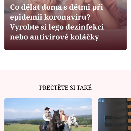
Horoskopy
Co dělat doma s dětmi při
Sledujte prima+
epidemii koronaviru?
Vyrobte si lego dezinfekci
Filmový festival Karlovy Vary
nebo antivirové koláčky
Pořady
Mámy sobě
Přihlášení
PŘEČTĚTE SI TAKÉ
Sledujte nás