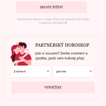
ZKUSTE ŠTĚSTÍ
Ministerstvo financí varuje: Účastí na hazardní hře může
vzniknout závislost ⑱
PARTNERSKÝ HOROSKOP
Jste si souzení? Zvolte znamení a
zjistěte, jestli vám hvězdy přejí.
VYPOČÍTAT