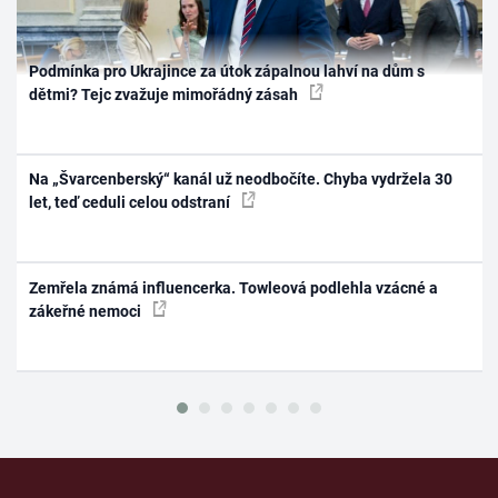
Podmínka pro Ukrajince za útok zápalnou lahví na dům s
dětmi? Tejc zvažuje mimořádný zásah
Na „Švarcenberský“ kanál už neodbočíte. Chyba vydržela 30
let, teď ceduli celou odstraní
Zemřela známá influencerka. Towleová podlehla vzácné a
zákeřné nemoci