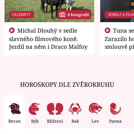
CELEBRITY
SERIÁLY A FIL
8 fotografií
Michal Dlouhý v sedle
Tuna se chtěl vrátit domů.
slavného filmového koně.
Zarazilo ho
Jezdil na něm i Draco Malfoy
smlouvě př
zemřít
HOROSKOPY DLE ZVĚROKRUHU
Beran
Býk
Blíženci
Rak
Lev
Panna
V