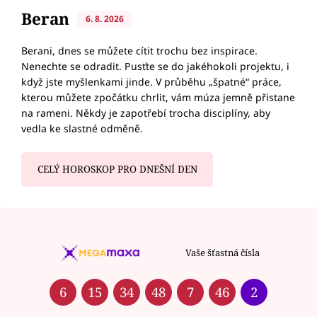
Beran
6. 8. 2026
Berani, dnes se můžete cítit trochu bez inspirace.
Nenechte se odradit. Pusťte se do jakéhokoli projektu, i
když jste myšlenkami jinde. V průběhu „špatné“ práce,
kterou můžete zpočátku chrlit, vám múza jemně přistane
na rameni. Někdy je zapotřebí trocha disciplíny, aby
vedla ke slastné odměně.
CELÝ HOROSKOP PRO DNEŠNÍ DEN
Vaše šťastná čísla
6
15
34
48
7
46
2