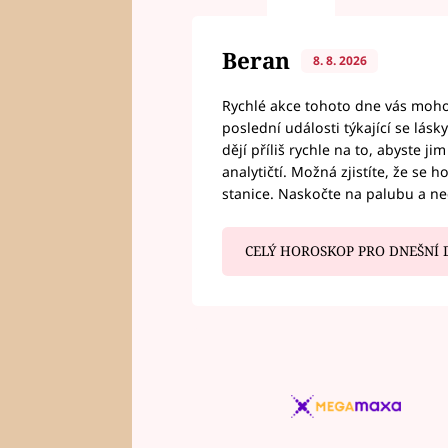
Beran
8. 8. 2026
Rychlé akce tohoto dne vás mohou
poslední události týkající se lás
dějí příliš rychle na to, abyste 
analytičtí. Možná zjistíte, že se 
stanice. Naskočte na palubu a n
CELÝ HOROSKOP PRO DNEŠNÍ 