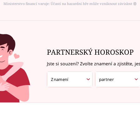
Ministerstvo financí varuje: Účastí na hazardní hře může vzniknout závislost ⑱
PARTNERSKÝ HOROSKOP
Jste si souzení? Zvolte znamení a zjistěte, je