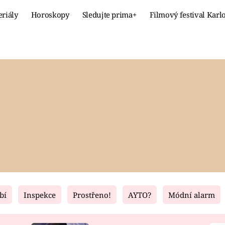
eriály
Horoskopy
Sledujte prima+
Filmový festival Karl
Celebrity
Recept
MÓDA A KRÁSA
HLAVNÍ JÍ
VZTAHY A SEX
SLADKÉ
PRIMA MAMINKA
ZDRAVÉ
bí
Inspekce
Prostřeno!
AYTO?
Módní alarm
Fresh
Living
RECEPTY
BYDLENÍ