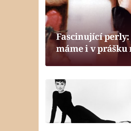
Fascinující perly:
máme i v prášku 