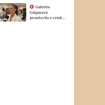
Gabriela
Gášpárová
promluvila o vztahu
a zakládání rodiny