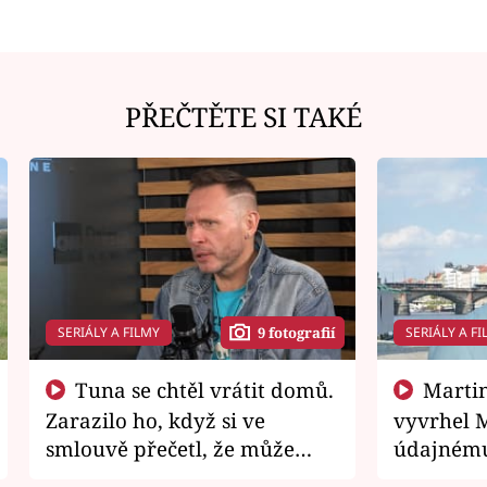
PŘEČTĚTE SI TAKÉ
SERIÁLY A FILMY
SERIÁLY A FI
9 fotografií
Tuna se chtěl vrátit domů.
Martin Písařík jako
Zarazilo ho, když si ve
vyvrhel 
smlouvě přečetl, že může
údajnému
zemřít
je v nemil