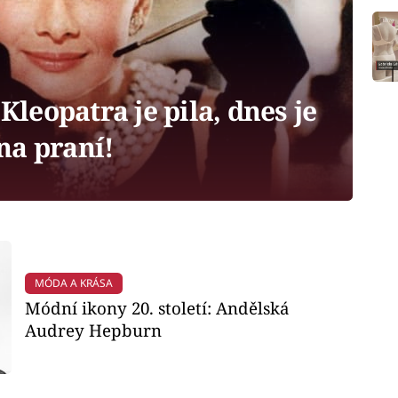
 Kleopatra je pila, dnes je
na praní!
MÓDA A KRÁSA
Módní ikony 20. století: Andělská
Audrey Hepburn