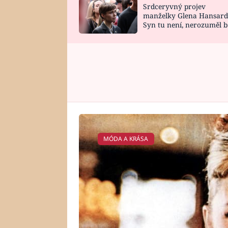
Srdceryvný projev
SNÁŘ
CELEBRITY
manželky Glena Hansard
Syn tu není, nerozuměl b
HOROSKOP NA
VAŘENÍ
tomu, vysvětlila
ROK 2023
MÓDA A KRÁSA