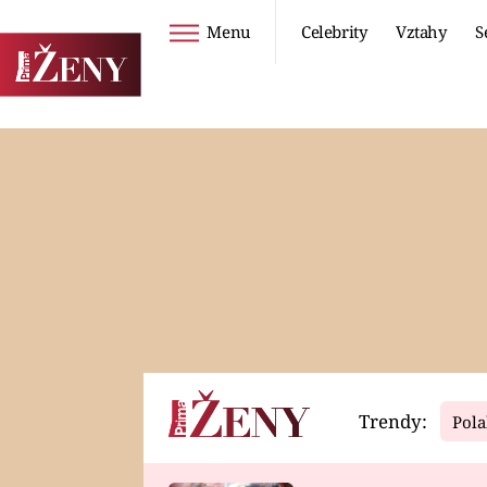
Menu
Celebrity
Vztahy
S
Seriály
Životní styl
ZOO
DIETY A HUBNUTÍ
PROSTŘENO!
CESTOVÁNÍ A
DOVOLENÁ
DUCH
ZDRAVÍ
Trendy:
Pola
Horoskopy
Video
ASTROČLÁNKY
SERIÁLY