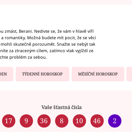
 zmást, Berani. Nedivte se, že vám v hlavě víří
ky a romantiky. Možná budete mít pocit, že se věci
jim mohli skutečně porozumět. Snažte se nebýt tak
honíte za ztraceným cílem, zatímco vlak vyjíždí ze
echte problém za sebou.
DEN
TÝDENNÍ HOROSKOP
MĚSÍČNÍ HOROSKOP
Vaše šťastná čísla
17
9
36
8
10
46
2