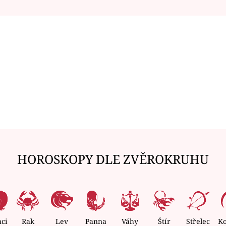
HOROSKOPY DLE ZVĚROKRUHU
nci
Rak
Lev
Panna
Váhy
Štír
Střelec
K