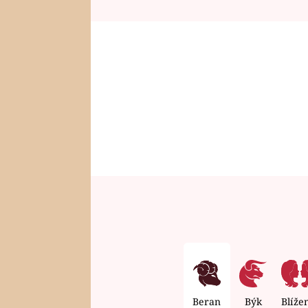
Beran
Býk
Blíže