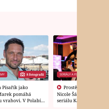
LMY
SERIÁLY A FILMY
8 fotografií
14 f
Prostě si o to řekla! Takhle
Marek pomáhá
Nicole Šáchová získala r
 vrahovi. V Polabí
seriálu Kamarádi
osti