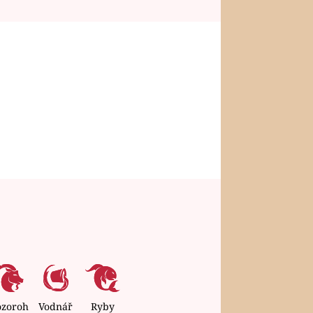
ozoroh
Vodnář
Ryby