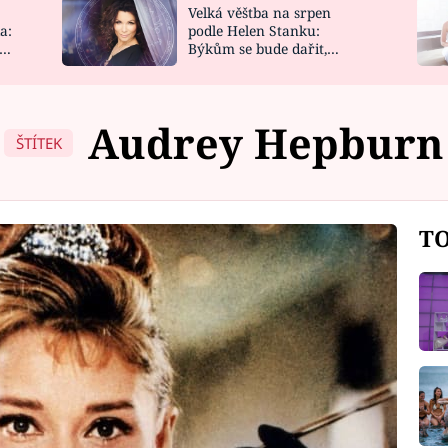
Velká věštba na srpen
NOVINKY
ZAHRADA
a:
podle Helen Stanku:
y
Býkům se bude dařit,
VIDEORECEPTY
DESIGN
Vodnáře čeká jízda
Audrey Hepburn
ŠTÍTEK
TO