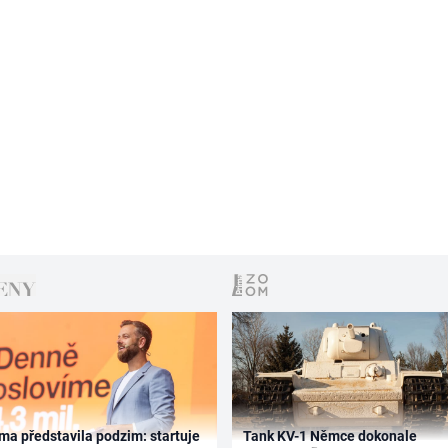
ma představila podzim: startuje
Tank KV-1 Němce dokonale