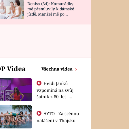
Denisa (34): Kamarádky
mě přemluvily k dámské
jízdě. Manžel mě po
návratu zaskočil
P Videa
Všechna videa
Heidi Janků
vzpomíná na svůj
šatník z 80. let -
Shopaholičky
AYTO - Za scénou
natáčení v Thajsku