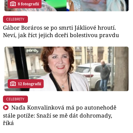
8 fotografií
CELEBRITY
Gábor Boráros se po smrti Jákliové hroutí.
Neví, jak říct jejich dceři bolestivou pravdu
12 fotografií
CELEBRITY
Naďa Konvalinková má po autonehodě
stále potíže: Snaží se mě dát dohromady,
říká