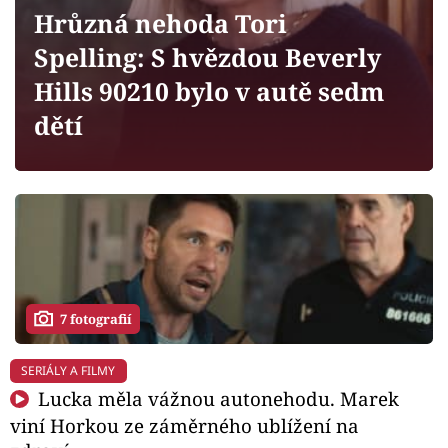
Horoskopy
Hrůzná nehoda Tori
Sledujte prima+
Spelling: S hvězdou Beverly
Hills 90210 bylo v autě sedm
Filmový festival Karlovy Vary
dětí
Pořady
Mámy sobě
Přihlášení
7 fotografií
Sledujte nás
SERIÁLY A FILMY
Lucka měla vážnou autonehodu. Marek
viní Horkou ze záměrného ublížení na