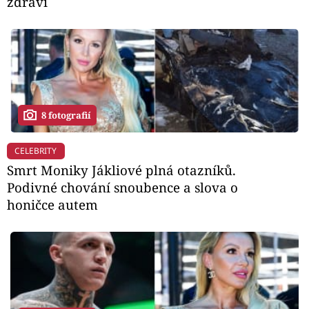
zdraví
8 fotografií
CELEBRITY
Smrt Moniky Jákliové plná otazníků.
Podivné chování snoubence a slova o
honičce autem