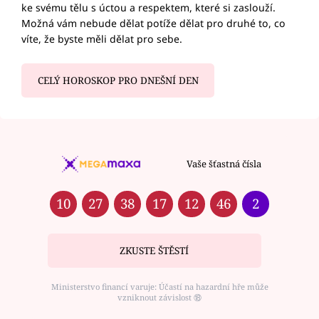
ke svému tělu s úctou a respektem, které si zaslouží.
Možná vám nebude dělat potíže dělat pro druhé to, co
víte, že byste měli dělat pro sebe.
CELÝ HOROSKOP PRO DNEŠNÍ DEN
Vaše šťastná čísla
10
27
38
17
12
46
2
ZKUSTE ŠTĚSTÍ
Ministerstvo financí varuje: Účastí na hazardní hře může
vzniknout závislost ⑱