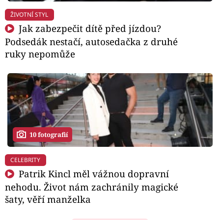
ŽIVOTNÍ STYL
Jak zabezpečit dítě před jízdou?
Podsedák nestačí, autosedačka z druhé
ruky nepomůže
10 fotografií
CELEBRITY
Patrik Kincl měl vážnou dopravní
nehodu. Život nám zachránily magické
šaty, věří manželka