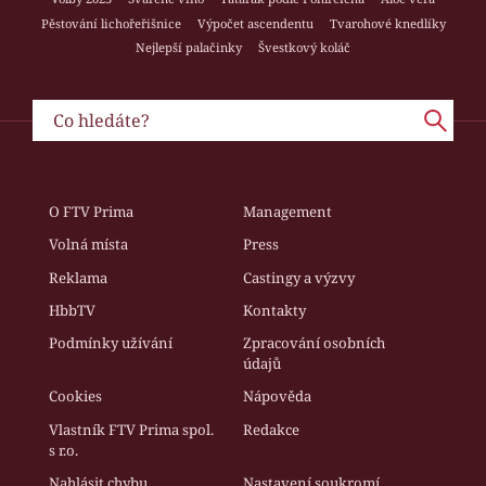
Pěstování lichořeřišnice
Výpočet ascendentu
Tvarohové knedlíky
Nejlepší palačinky
Švestkový koláč
O FTV Prima
Management
Volná místa
Press
Reklama
Castingy a výzvy
HbbTV
Kontakty
Podmínky užívání
Zpracování osobních
údajů
Cookies
Nápověda
Vlastník FTV Prima spol.
Redakce
s r.o.
Nahlásit chybu
Nastavení soukromí