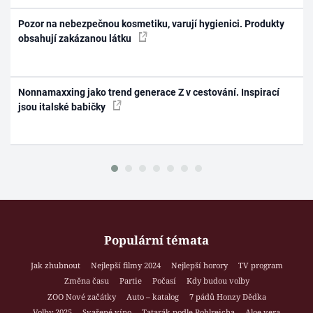
Pozor na nebezpečnou kosmetiku, varují hygienici. Produkty
obsahují zakázanou látku
Nonnamaxxing jako trend generace Z v cestování. Inspirací
jsou italské babičky
Populární témata
Jak zhubnout
Nejlepší filmy 2024
Nejlepší horory
TV program
Změna času
Partie
Počasí
Kdy budou volby
ZOO Nové začátky
Auto – katalog
7 pádů Honzy Dědka
Volby 2025
Svařené víno
Tatarák podle Pohlreicha
Aloe vera