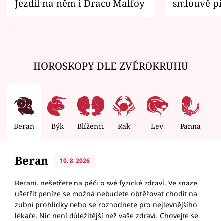
Jezdil na něm i Draco Malfoy
smlouvě př
zemřít
HOROSKOPY DLE ZVĚROKRUHU
Beran
Býk
Blíženci
Rak
Lev
Panna
V
Beran
10. 8. 2026
Berani, nešetřete na péči o své fyzické zdraví. Ve snaze
ušetřit peníze se možná nebudete obtěžovat chodit na
zubní prohlídky nebo se rozhodnete pro nejlevnějšího
lékaře. Nic není důležitější než vaše zdraví. Chovejte se