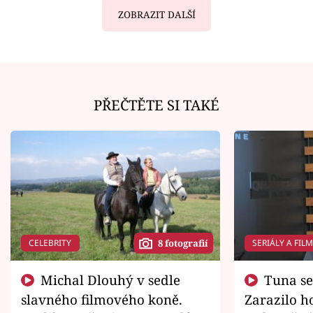
ZOBRAZIT DALŠÍ
PŘEČTĚTE SI TAKÉ
CELEBRITY
SERIÁLY A FIL
8 fotografií
Michal Dlouhý v sedle
Tuna se chtěl vrátit domů.
slavného filmového koně.
Zarazilo ho