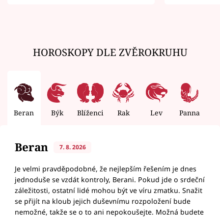
zemřít
HOROSKOPY DLE ZVĚROKRUHU
Beran
Býk
Blíženci
Rak
Lev
Panna
V
Beran
7. 8. 2026
Je velmi pravděpodobné, že nejlepším řešením je dnes
jednoduše se vzdát kontroly, Berani. Pokud jde o srdeční
záležitosti, ostatní lidé mohou být ve víru zmatku. Snažit
se přijít na kloub jejich duševnímu rozpoložení bude
nemožné, takže se o to ani nepokoušejte. Možná budete