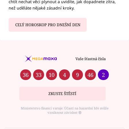
chtít nechat věci plynout a uvidíte, jak dopadnete zítra,
než uděláte nějaké zásadní kroky.
CELÝ HOROSKOP PRO DNEŠNÍ DEN
Vaše šťastná čísla
36
33
10
4
9
46
2
ZKUSTE ŠTĚSTÍ
Ministerstvo financí varuje: Účastí na hazardní hře může
vzniknout závislost ⑱