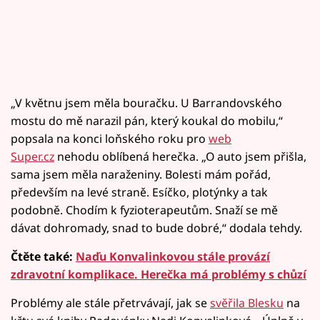
„V květnu jsem měla bouračku. U Barrandovského
mostu do mě narazil pán, který koukal do mobilu,“
popsala na konci loňského roku pro
web
Super.cz
nehodu oblíbená herečka. „O auto jsem přišla,
sama jsem měla naraženiny. Bolesti mám pořád,
především na levé straně. Esíčko, plotýnky a tak
podobně. Chodím k fyzioterapeutům. Snaží se mě
dávat dohromady, snad to bude dobré,“ dodala tehdy.
Čtěte také:
Naďu Konvalinkovou stále provází
zdravotní komplikace. Herečka má problémy s chůzí
Problémy ale stále přetrvávají, jak se
svěřila Blesku
na