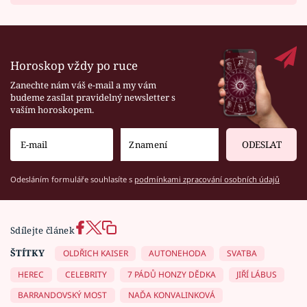
Horoskop vždy po ruce
Zanechte nám váš e-mail a my vám
budeme zasílat pravidelný newsletter s
vaším horoskopem.
ODESLAT
Odesláním formuláře souhlasíte s
podmínkami zpracování osobních údajů
Sdílejte článek
ŠTÍTKY
OLDŘICH KAISER
AUTONEHODA
SVATBA
HEREC
CELEBRITY
7 PÁDŮ HONZY DĚDKA
JIŘÍ LÁBUS
BARRANDOVSKÝ MOST
NAĎA KONVALINKOVÁ