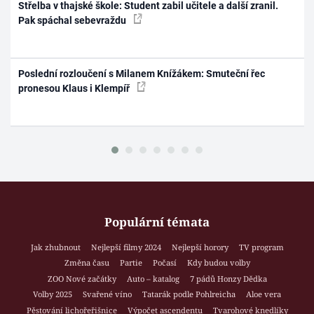
Střelba v thajské škole: Student zabil učitele a další zranil.
Pak spáchal sebevraždu
Poslední rozloučení s Milanem Knížákem: Smuteční řec
pronesou Klaus i Klempíř
Populární témata
Jak zhubnout
Nejlepší filmy 2024
Nejlepší horory
TV program
Změna času
Partie
Počasí
Kdy budou volby
ZOO Nové začátky
Auto – katalog
7 pádů Honzy Dědka
Volby 2025
Svařené víno
Tatarák podle Pohlreicha
Aloe vera
Pěstování lichořeřišnice
Výpočet ascendentu
Tvarohové knedlíky