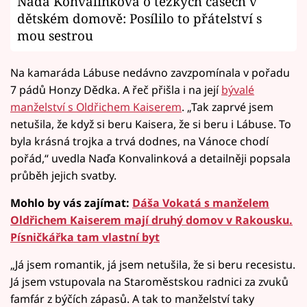
Naďa Konvalinková o těžkých časech v
dětském domově: Posílilo to přátelství s
mou sestrou
Na kamaráda Lábuse nedávno zavzpomínala v pořadu
7 pádů Honzy Dědka. A řeč přišla i na její
bývalé
manželství s Oldřichem Kaiserem
. „Tak zaprvé jsem
netušila, že když si beru Kaisera, že si beru i Lábuse. To
byla krásná trojka a trvá dodnes, na Vánoce chodí
pořád,“ uvedla Naďa Konvalinková a detailněji popsala
průběh jejich svatby.
Mohlo by vás zajímat:
Dáša Vokatá s manželem
Oldřichem Kaiserem mají druhý domov v Rakousku.
Písničkářka tam vlastní byt
„Já jsem romantik, já jsem netušila, že si beru recesistu.
Já jsem vstupovala na Staroměstskou radnici za zvuků
famfár z býčích zápasů. A tak to manželství taky