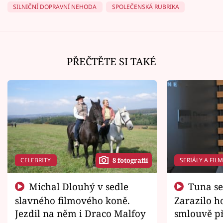
SILNIČNÍ DOPRAVNÍ NEHODA
SPOLEČENSKÁ RUBRIKA
PŘEČTĚTE SI TAKÉ
CELEBRITY
SERIÁLY A FIL
8 fotografií
Michal Dlouhý v sedle
Tuna se chtěl vrátit domů.
slavného filmového koně.
Zarazilo ho
Jezdil na něm i Draco Malfoy
smlouvě př