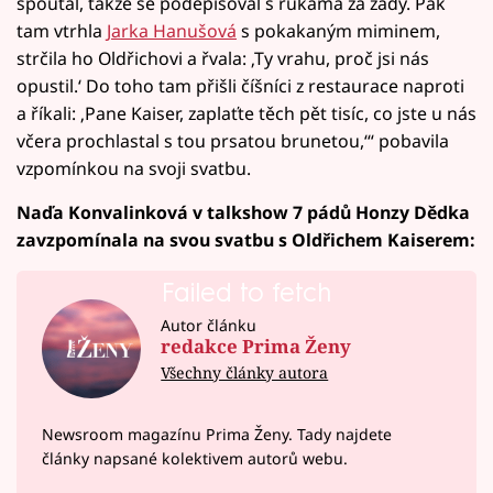
spoutal, takže se podepisoval s rukama za zády. Pak
tam vtrhla
Jarka Hanušová
s pokakaným miminem,
strčila ho Oldřichovi a řvala: ‚Ty vrahu, proč jsi nás
opustil.‘ Do toho tam přišli číšníci z restaurace naproti
a říkali: ‚Pane Kaiser, zaplaťte těch pět tisíc, co jste u nás
včera prochlastal s tou prsatou brunetou,‘“ pobavila
vzpomínkou na svoji svatbu.
Naďa Konvalinková v talkshow 7 pádů Honzy Dědka
zavzpomínala na svou svatbu s Oldřichem Kaiserem:
Failed to fetch
Autor článku
redakce Prima Ženy
Všechny články autora
Newsroom magazínu Prima Ženy. Tady najdete
články napsané kolektivem autorů webu.