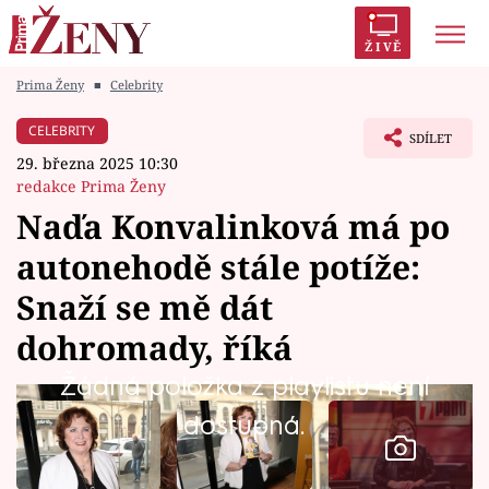
ŽIVĚ
Prima Ženy
■
Celebrity
Trendy:
Polabí
Inspekce
Prostřeno!
AYTO?
CELEBRITY
SDÍLET
Módní alarm
Zrádci
Proměny
29. března 2025 10:30
redakce Prima Ženy
Naďa Konvalinková má po
autonehodě stále potíže:
Témata
Snaží se mě dát
Celebrity
dohromady, říká
Žádná položka z playlistu není
Vztahy
dostupná.
Seriály