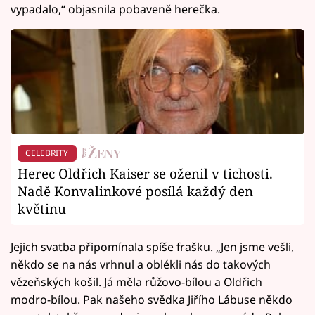
vypadalo,“ objasnila pobaveně herečka.
CELEBRITY
Herec Oldřich Kaiser se oženil v tichosti.
Nadě Konvalinkové posílá každý den
květinu
Jejich svatba připomínala spíše frašku. „Jen jsme vešli,
někdo se na nás vrhnul a oblékli nás do takových
vězeňských košil. Já měla růžovo-bílou a Oldřich
modro-bílou. Pak našeho svědka Jiřího Lábuse někdo