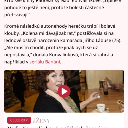
křtu své knihy Radovánky Nadi Konvalinkové. „Úplně v
pohodě to ještě není, protože bolesti částečně
přetrvávají.“
Kromě následků autonehody herečku trápí i bolavé
klouby. „Kolena mi dávají zabrat,“ postěžovala si na
lednové oslavě narozenin kamaráda Jiřího Lábuse (75).
„Ale musím chodit, protože jinak bych se už
nepostavila,“ dodala Konvalinková, která si zahrála
například v
seriálu Banáni
.
CELEBRITY