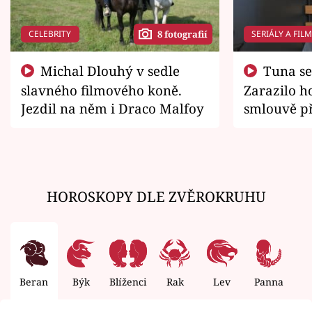
CELEBRITY
SERIÁLY A FIL
8 fotografií
Michal Dlouhý v sedle
Tuna se chtěl vrátit domů.
slavného filmového koně.
Zarazilo ho
Jezdil na něm i Draco Malfoy
smlouvě př
zemřít
HOROSKOPY DLE ZVĚROKRUHU
Beran
Býk
Blíženci
Rak
Lev
Panna
V