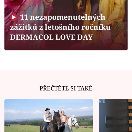
Horoskopy
Sledujte prima+
11 nezapomenutelných
zážitků z letošního ročníku
Filmový festival Karlovy Vary
DERMACOL LOVE DAY
Pořady
Mámy sobě
Přihlášení
PŘEČTĚTE SI TAKÉ
Sledujte nás