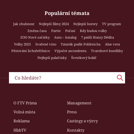
Populární témata
Jak zhubnout
Nejlepší filmy 2024
Nejlepší horory
TV program
Změna času
Partie
Počasí
Kdy budou volby
ZOO Nové začátky
Auto – katalog
7 pádů Honzy Dědka
Volby 2025
Svařené víno
Tatarák podle Pohlreicha
Aloe vera
Pěstování lichořeřišnice
Výpočet ascendentu
Tvarohové knedlíky
Nejlepší palačinky
Švestkový koláč
O FTV Prima
Management
Volná místa
Press
Reklama
Castingy a výzvy
HbbTV
Kontakty