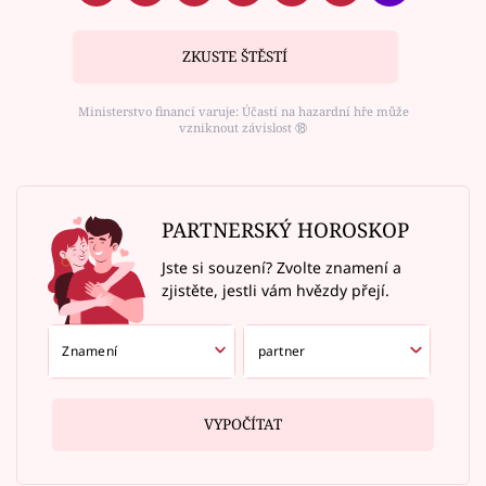
ZKUSTE ŠTĚSTÍ
Ministerstvo financí varuje: Účastí na hazardní hře může
vzniknout závislost ⑱
PARTNERSKÝ HOROSKOP
Jste si souzení? Zvolte znamení a
zjistěte, jestli vám hvězdy přejí.
VYPOČÍTAT