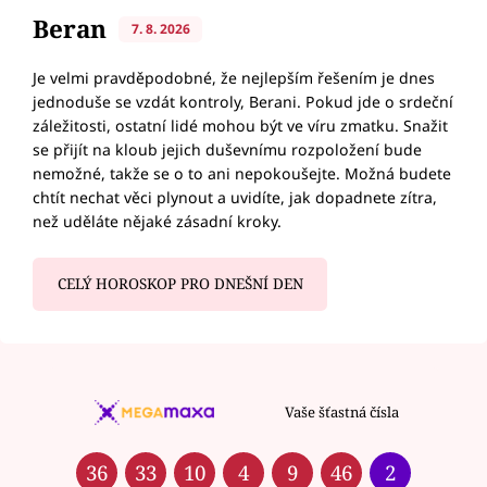
Beran
7. 8. 2026
Je velmi pravděpodobné, že nejlepším řešením je dnes
jednoduše se vzdát kontroly, Berani. Pokud jde o srdeční
záležitosti, ostatní lidé mohou být ve víru zmatku. Snažit
se přijít na kloub jejich duševnímu rozpoložení bude
nemožné, takže se o to ani nepokoušejte. Možná budete
chtít nechat věci plynout a uvidíte, jak dopadnete zítra,
než uděláte nějaké zásadní kroky.
CELÝ HOROSKOP PRO DNEŠNÍ DEN
Vaše šťastná čísla
36
33
10
4
9
46
2