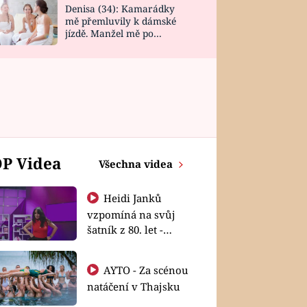
Denisa (34): Kamarádky
mě přemluvily k dámské
jízdě. Manžel mě po
návratu zaskočil
P Videa
Všechna videa
Heidi Janků
vzpomíná na svůj
šatník z 80. let -
Shopaholičky
AYTO - Za scénou
natáčení v Thajsku