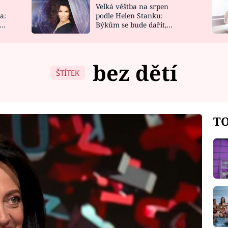
Velká věštba na srpen
NOVINKY
ZAHRADA
a:
podle Helen Stanku:
y
Býkům se bude dařit,
VIDEORECEPTY
DESIGN
Vodnáře čeká jízda
bez dětí
ŠTÍTEK
TO