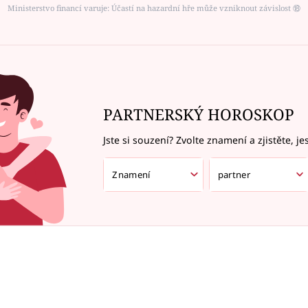
Ministerstvo financí varuje: Účastí na hazardní hře může vzniknout závislost ⑱
PARTNERSKÝ HOROSKOP
Jste si souzení? Zvolte znamení a zjistěte, je