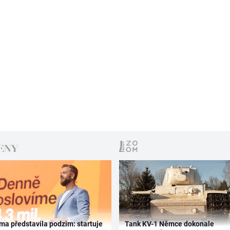
ma představila podzim: startuje
Tank KV-1 Němce dokonale