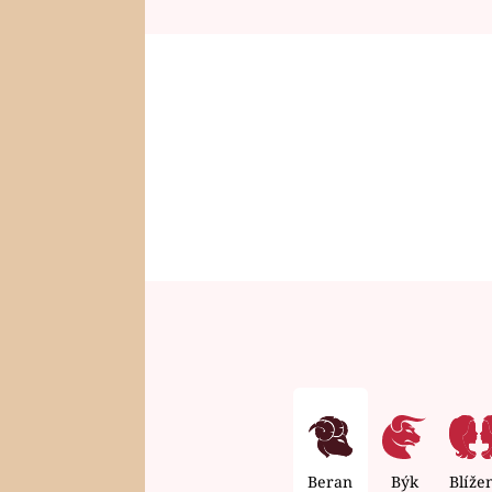
Beran
Býk
Blíže