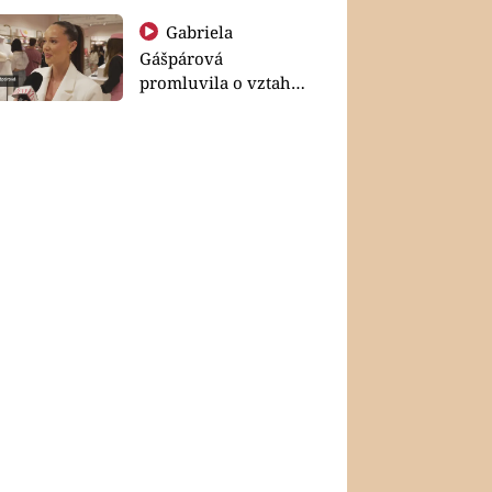
Gabriela
Gášpárová
promluvila o vztahu
a zakládání rodiny