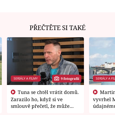
PŘEČTĚTE SI TAKÉ
SERIÁLY A FILMY
SERIÁLY A FI
9 fotografií
Tuna se chtěl vrátit domů.
Martin Písařík jako
Zarazilo ho, když si ve
vyvrhel 
smlouvě přečetl, že může
údajnému
zemřít
je v nemil