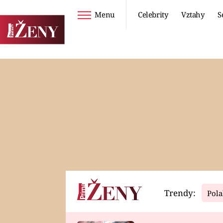
Menu
Celebrity
Vztahy
S
Seriály
Životní styl
ZOO
DIETY A HUBNUTÍ
PROSTŘENO!
CESTOVÁNÍ A
DOVOLENÁ
DUCH
ZDRAVÍ
Trendy:
Pola
Horoskopy
Video
ASTROČLÁNKY
SERIÁLY