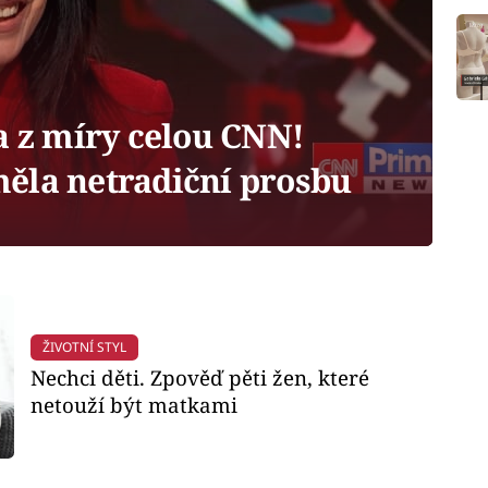
a z míry celou CNN!
ěla netradiční prosbu
ŽIVOTNÍ STYL
Nechci děti. Zpověď pěti žen, které
netouží být matkami