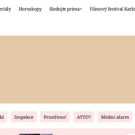
eriály
Horoskopy
Sledujte prima+
Filmový festival Karl
Celebrity
Recept
MÓDA A KRÁSA
HLAVNÍ JÍ
VZTAHY A SEX
SLADKÉ
PRIMA MAMINKA
ZDRAVÉ
bí
Inspekce
Prostřeno!
AYTO?
Módní alarm
Fresh
Living
RECEPTY
BYDLENÍ