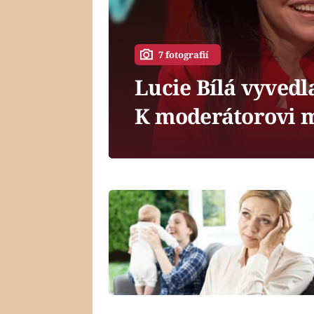
7 fotografií
Lucie Bílá vyvedl
K moderátorovi m