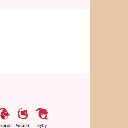
ozoroh
Vodnář
Ryby