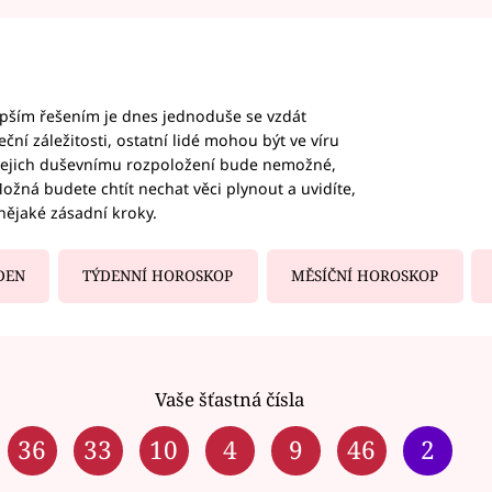
epším řešením je dnes jednoduše se vzdát
ční záležitosti, ostatní lidé mohou být ve víru
b jejich duševnímu rozpoložení bude nemožné,
ožná budete chtít nechat věci plynout a uvidíte,
nějaké zásadní kroky.
DEN
TÝDENNÍ HOROSKOP
MĚSÍČNÍ HOROSKOP
Vaše šťastná čísla
36
33
10
4
9
46
2