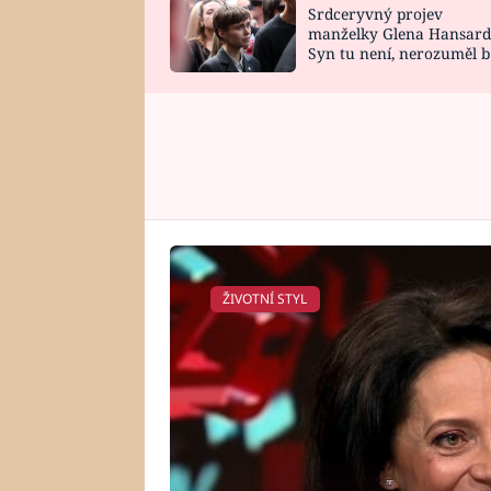
Srdceryvný projev
SNÁŘ
CELEBRITY
manželky Glena Hansard
Syn tu není, nerozuměl b
HOROSKOP NA
VAŘENÍ
tomu, vysvětlila
ROK 2023
ŽIVOTNÍ STYL