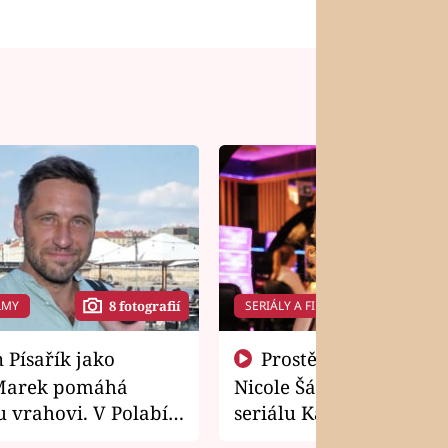
LMY
SERIÁLY A FILMY
8 fotografií
14 f
Prostě si o to řekla! Takhle
Marek pomáhá
Nicole Šáchová získala r
 vrahovi. V Polabí
seriálu Kamarádi
osti