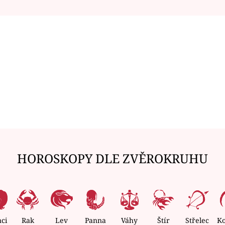
HOROSKOPY DLE ZVĚROKRUHU
nci
Rak
Lev
Panna
Váhy
Štír
Střelec
K