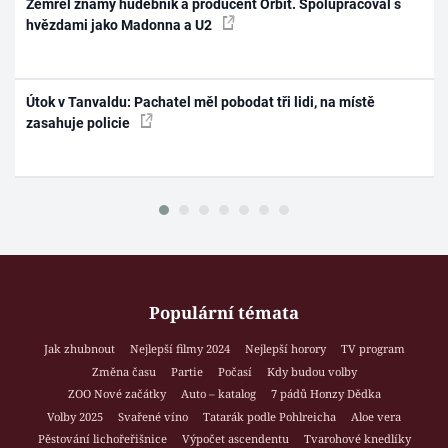
Zemřel známý hudebník a producent Orbit. Spolupracoval s
hvězdami jako Madonna a U2
Útok v Tanvaldu: Pachatel měl pobodat tři lidi, na místě
zasahuje policie
Populární témata
Jak zhubnout
Nejlepší filmy 2024
Nejlepší horory
TV program
Změna času
Partie
Počasí
Kdy budou volby
ZOO Nové začátky
Auto – katalog
7 pádů Honzy Dědka
Volby 2025
Svařené víno
Tatarák podle Pohlreicha
Aloe vera
Pěstování lichořeřišnice
Výpočet ascendentu
Tvarohové knedlíky