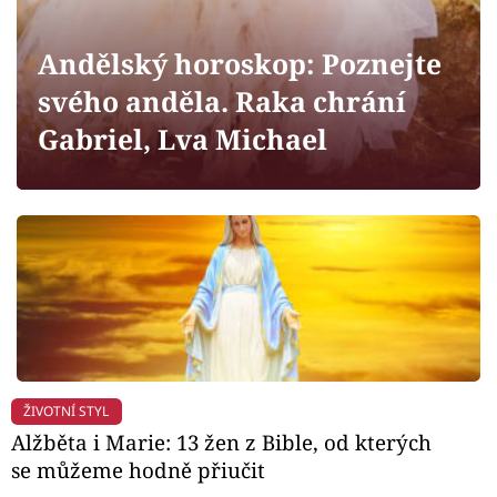
Horoskopy
Sledujte prima+
Andělský horoskop: Poznejte
svého anděla. Raka chrání
Filmový festival Karlovy Vary
Gabriel, Lva Michael
Pořady
Mámy sobě
Přihlášení
Sledujte nás
ŽIVOTNÍ STYL
Alžběta i Marie: 13 žen z Bible, od kterých
se můžeme hodně přiučit