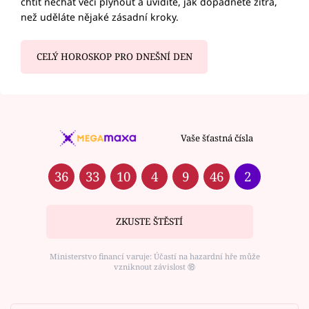
chtít nechat věci plynout a uvidíte, jak dopadnete zítra,
než uděláte nějaké zásadní kroky.
CELÝ HOROSKOP PRO DNEŠNÍ DEN
Vaše šťastná čísla
36
33
10
4
9
46
2
ZKUSTE ŠTĚSTÍ
Ministerstvo financí varuje: Účastí na hazardní hře může
vzniknout závislost ⑱