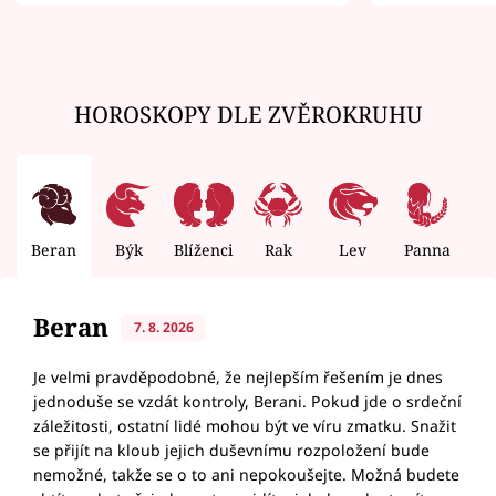
zemřít
HOROSKOPY DLE ZVĚROKRUHU
Beran
Býk
Blíženci
Rak
Lev
Panna
V
Beran
7. 8. 2026
Je velmi pravděpodobné, že nejlepším řešením je dnes
jednoduše se vzdát kontroly, Berani. Pokud jde o srdeční
záležitosti, ostatní lidé mohou být ve víru zmatku. Snažit
se přijít na kloub jejich duševnímu rozpoložení bude
nemožné, takže se o to ani nepokoušejte. Možná budete