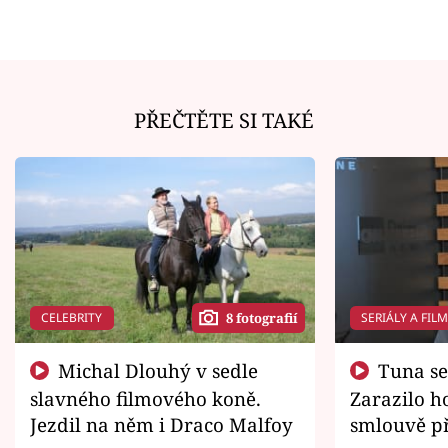
PŘEČTĚTE SI TAKÉ
CELEBRITY
SERIÁLY A FIL
8 fotografií
Michal Dlouhý v sedle
Tuna se chtěl vrátit domů.
slavného filmového koně.
Zarazilo ho
Jezdil na něm i Draco Malfoy
smlouvě př