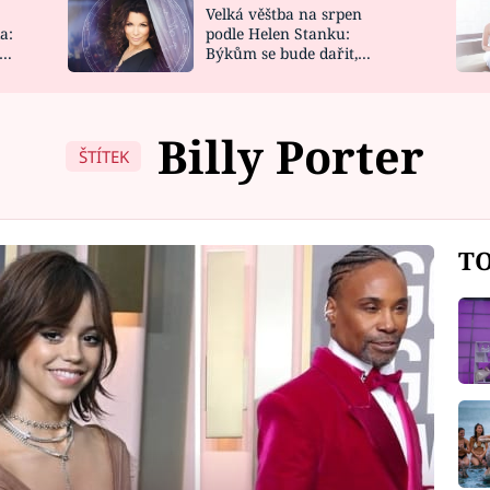
Velká věštba na srpen
NOVINKY
ZAHRADA
a:
podle Helen Stanku:
y
Býkům se bude dařit,
VIDEORECEPTY
DESIGN
Vodnáře čeká jízda
Billy Porter
ŠTÍTEK
TO