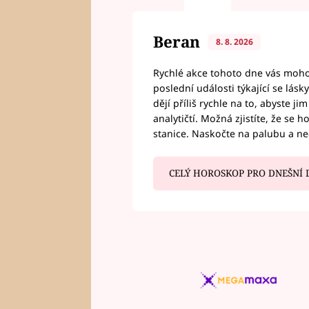
Beran
8. 8. 2026
Rychlé akce tohoto dne vás mohou
poslední události týkající se lás
dějí příliš rychle na to, abyste 
analytičtí. Možná zjistíte, že se 
stanice. Naskočte na palubu a n
CELÝ HOROSKOP PRO DNEŠNÍ 