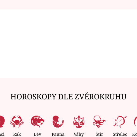
HOROSKOPY DLE ZVĚROKRUHU
nci
Rak
Lev
Panna
Váhy
Štír
Střelec
K