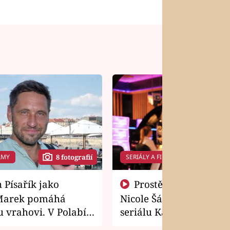
LMY
SERIÁLY A FILMY
8 fotografií
14 f
Prostě si o to řekla! Takhle
Marek pomáhá
Nicole Šáchová získala r
 vrahovi. V Polabí
seriálu Kamarádi
osti