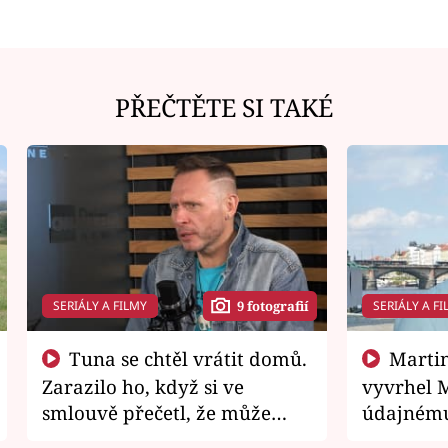
PŘEČTĚTE SI TAKÉ
SERIÁLY A FILMY
SERIÁLY A FI
9 fotografií
Tuna se chtěl vrátit domů.
Martin Písařík jako
Zarazilo ho, když si ve
vyvrhel 
smlouvě přečetl, že může
údajnému
zemřít
je v nemil