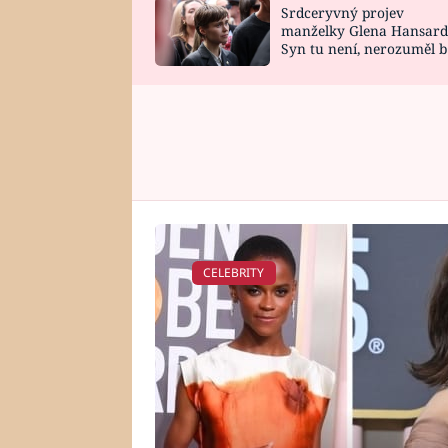
Srdceryvný projev
SNÁŘ
CELEBRITY
manželky Glena Hansard
Syn tu není, nerozuměl b
HOROSKOP NA
VAŘENÍ
tomu, vysvětlila
ROK 2023
CELEBRITY