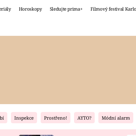
eriály
Horoskopy
Sledujte prima+
Filmový festival Karl
Celebrity
Recept
MÓDA A KRÁSA
HLAVNÍ JÍ
VZTAHY A SEX
SLADKÉ
PRIMA MAMINKA
ZDRAVÉ
bí
Inspekce
Prostřeno!
AYTO?
Módní alarm
Fresh
Living
RECEPTY
BYDLENÍ