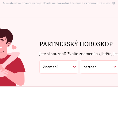
Ministerstvo financí varuje: Účastí na hazardní hře může vzniknout závislost ⑱
PARTNERSKÝ HOROSKOP
Jste si souzení? Zvolte znamení a zjistěte, je