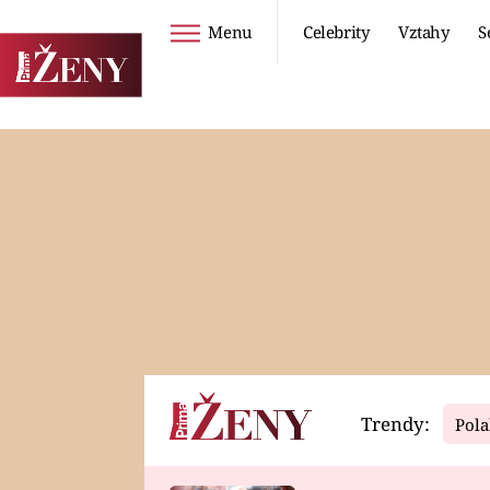
Menu
Celebrity
Vztahy
S
Seriály
Životní styl
ZOO
DIETY A HUBNUTÍ
PROSTŘENO!
CESTOVÁNÍ A
DOVOLENÁ
DUCH
ZDRAVÍ
Trendy:
Pola
Horoskopy
Video
ASTROČLÁNKY
SERIÁLY