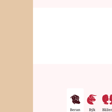
Beran
Býk
Blíže