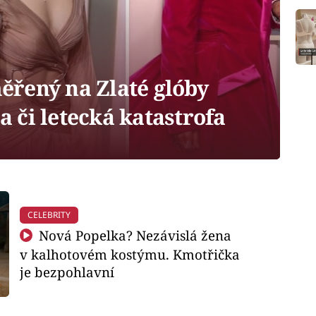
řený na Zlaté glóby
la či letecká katastrofa
CELEBRITY
Nová Popelka? Nezávislá žena
v kalhotovém kostýmu. Kmotřička
je bezpohlavní