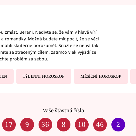
 zmást, Berani. Nedivte se, že vám v hlavě víří
ky a romantiky. Možná budete mít pocit, že se věci
jim mohli skutečně porozumět. Snažte se nebýt tak
honíte za ztraceným cílem, zatímco vlak vyjíždí ze
echte problém za sebou.
DEN
TÝDENNÍ HOROSKOP
MĚSÍČNÍ HOROSKOP
Vaše šťastná čísla
17
9
36
8
10
46
2