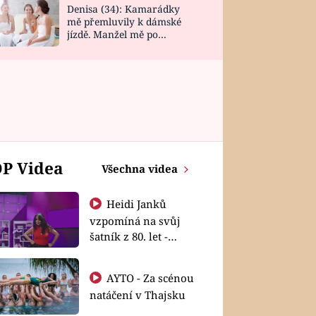
Denisa (34): Kamarádky
mě přemluvily k dámské
jízdě. Manžel mě po
návratu zaskočil
P Videa
Všechna videa
Heidi Janků
vzpomíná na svůj
šatník z 80. let -
Shopaholičky
AYTO - Za scénou
natáčení v Thajsku