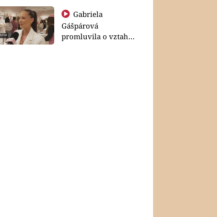
Gabriela
Gášpárová
promluvila o vztahu
a zakládání rodiny