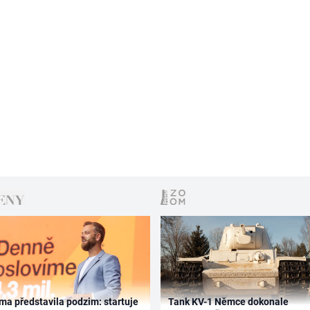
ma představila podzim: startuje
Tank KV-1 Němce dokonale