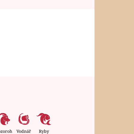
ozoroh
Vodnář
Ryby