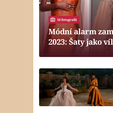
10 fotografií
Módní alarm zamě
2023: Šaty jako ví