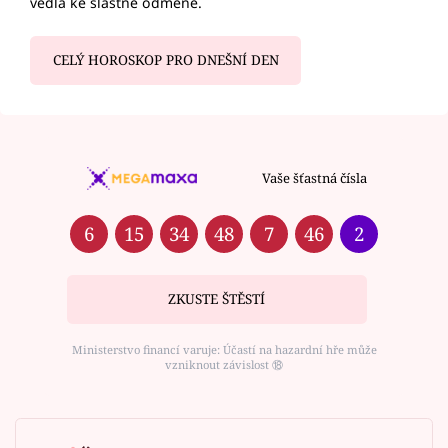
vedla ke slastné odměně.
CELÝ HOROSKOP PRO DNEŠNÍ DEN
Vaše šťastná čísla
6
15
34
48
7
46
2
ZKUSTE ŠTĚSTÍ
Ministerstvo financí varuje: Účastí na hazardní hře může
vzniknout závislost ⑱