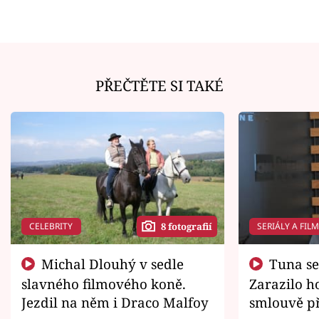
PŘEČTĚTE SI TAKÉ
CELEBRITY
SERIÁLY A FIL
8 fotografií
Michal Dlouhý v sedle
Tuna se chtěl vrátit domů.
slavného filmového koně.
Zarazilo ho
Jezdil na něm i Draco Malfoy
smlouvě př