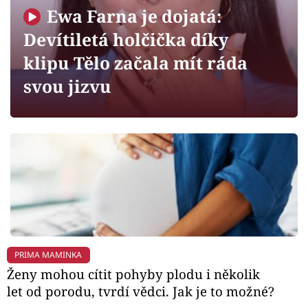
Horoskopy
Ewa Farna je dojatá:
Sledujte prima+
Devítiletá holčička díky
klipu Tělo začala mít ráda
Filmový festival Karlovy Vary
svou jizvu
Pořady
Mámy sobě
Přihlášení
Sledujte nás
PRIMA MAMINKA
Ženy mohou cítit pohyby plodu i několik
let od porodu, tvrdí vědci. Jak je to možné?