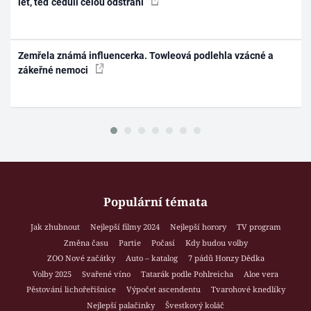
let, teď ceduli celou odstraní
Zemřela známá influencerka. Towleová podlehla vzácné a
zákeřné nemoci
Populární témata
Jak zhubnout
Nejlepší filmy 2024
Nejlepší horory
TV program
Změna času
Partie
Počasí
Kdy budou volby
ZOO Nové začátky
Auto – katalog
7 pádů Honzy Dědka
Volby 2025
Svařené víno
Tatarák podle Pohlreicha
Aloe vera
Pěstování lichořeřišnice
Výpočet ascendentu
Tvarohové knedlíky
Nejlepší palačinky
Švestkový koláč