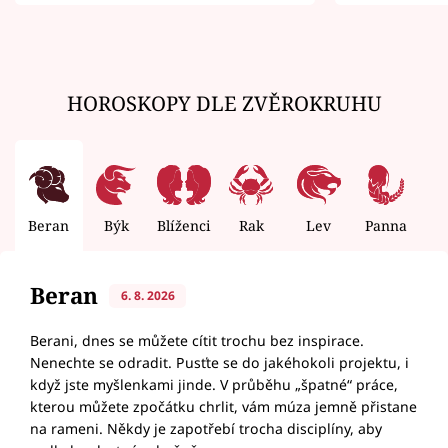
zemřít
HOROSKOPY DLE ZVĚROKRUHU
Beran
Býk
Blíženci
Rak
Lev
Panna
V
Beran
6. 8. 2026
Berani, dnes se můžete cítit trochu bez inspirace.
Nenechte se odradit. Pusťte se do jakéhokoli projektu, i
když jste myšlenkami jinde. V průběhu „špatné“ práce,
kterou můžete zpočátku chrlit, vám múza jemně přistane
na rameni. Někdy je zapotřebí trocha disciplíny, aby