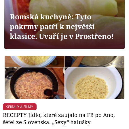
Horoskopy
Sledujte prima+
Romská kuchyně: Tyto
pokrmy patří k největší
Filmový festival Karlovy Vary
klasice. Uvaří je v Prostřeno!
Pořady
Mámy sobě
Přihlášení
Sledujte nás
SERIÁLY A FILMY
RECEPTY Jídlo, které zaujalo na FB po Ano,
šéfe! ze Slovenska. „Sexy“ halušky