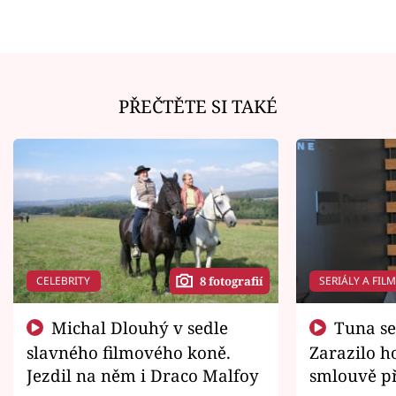
PŘEČTĚTE SI TAKÉ
CELEBRITY
SERIÁLY A FIL
8 fotografií
Michal Dlouhý v sedle
Tuna se chtěl vrátit domů.
slavného filmového koně.
Zarazilo ho
Jezdil na něm i Draco Malfoy
smlouvě př