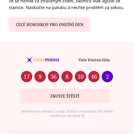
že se honíte za ztraceným cílem, zatímco vlak vyjíždí ze
stanice. Naskočte na palubu a nechte problém za sebou.
CELÝ HOROSKOP PRO DNEŠNÍ DEN
Vaše šťastná čísla
17
9
36
8
10
46
2
ZKUSTE ŠTĚSTÍ
Ministerstvo financí varuje: Účastí na hazardní hře může
vzniknout závislost ⑱