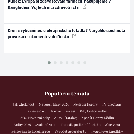
Kubek: Evropa si zdevastovala farmacii, nakupujeme v
Bangladéši. Vojtěch ničí zdravotnictví
Dron s výbušninou u ukrajinského letadla? Narychlo spíchnutá
provokace, okomentovalo Rusko
Populární témata
Jak zhubnout
Nejlepší filmy 2024
Nejlepší horory
TV program
Změna času
Partie
Počasí
Kdy budou volby
ZOO Nové začátky
Auto – katalog
7 pádů Honzy Dědka
Volby 2025
Svařené víno
Tatarák podle Pohlreicha
Aloe vera
Pěstování lichořeřišnice
Výpočet ascendentu
Tvarohové knedlíky