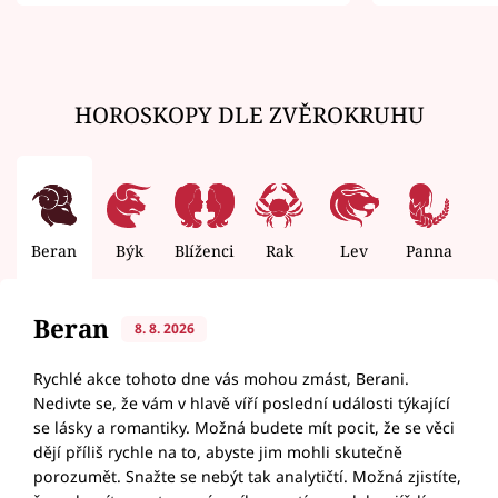
zemřít
HOROSKOPY DLE ZVĚROKRUHU
Beran
Býk
Blíženci
Rak
Lev
Panna
V
Beran
8. 8. 2026
Rychlé akce tohoto dne vás mohou zmást, Berani.
Nedivte se, že vám v hlavě víří poslední události týkající
se lásky a romantiky. Možná budete mít pocit, že se věci
dějí příliš rychle na to, abyste jim mohli skutečně
porozumět. Snažte se nebýt tak analytičtí. Možná zjistíte,