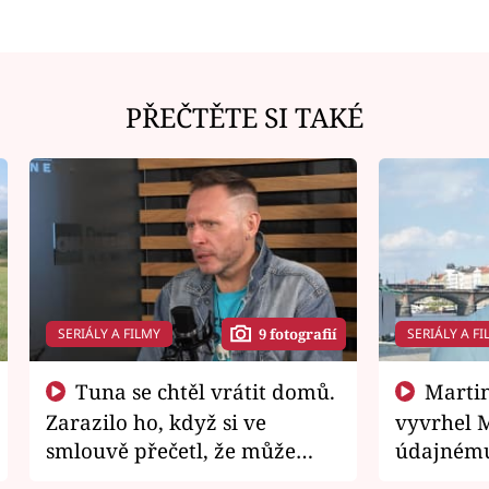
PŘEČTĚTE SI TAKÉ
SERIÁLY A FILMY
SERIÁLY A FI
9 fotografií
Tuna se chtěl vrátit domů.
Martin Písařík jako
Zarazilo ho, když si ve
vyvrhel 
smlouvě přečetl, že může
údajnému
zemřít
je v nemil