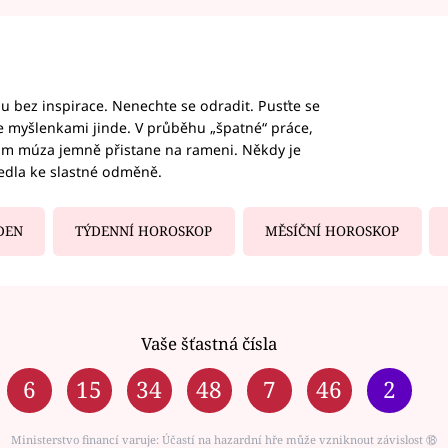
hu bez inspirace. Nenechte se odradit. Pusťte se
te myšlenkami jinde. V průběhu „špatné“ práce,
vám múza jemně přistane na rameni. Někdy je
vedla ke slastné odměně.
DEN
TÝDENNÍ HOROSKOP
MĚSÍČNÍ HOROSKOP
Vaše šťastná čísla
6
15
34
48
7
46
2
Ministerstvo financí varuje: Účastí na hazardní hře může vzniknout závislost ⑱