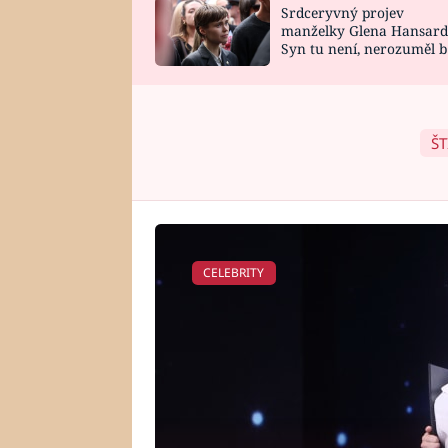
Srdceryvný projev
SNÁŘ
CELEBRITY
manželky Glena Hansard
Syn tu není, nerozuměl b
HOROSKOP NA
VAŘENÍ
tomu, vysvětlila
ROK 2023
ŠT
CELEBRITY