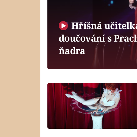
Hříšná učitel
doučování s Prac
ňadra