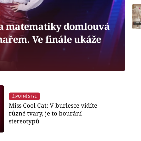
ka matematiky domlouvá
hařem. Ve finále ukáže
ŽIVOTNÍ STYL
Miss Cool Cat: V burlesce vidíte
různé tvary, je to bourání
stereotypů