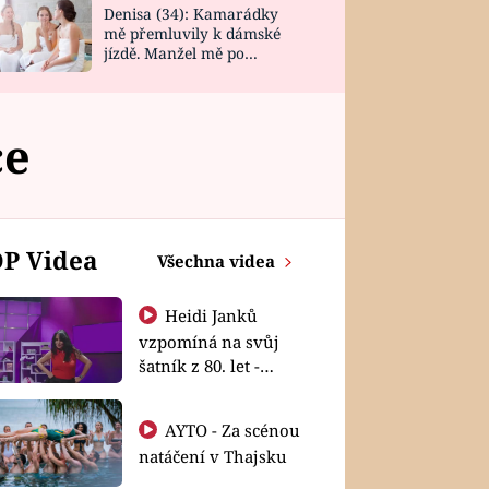
Denisa (34): Kamarádky
mě přemluvily k dámské
jízdě. Manžel mě po
návratu zaskočil
ce
P Videa
Všechna videa
Heidi Janků
vzpomíná na svůj
šatník z 80. let -
Shopaholičky
AYTO - Za scénou
natáčení v Thajsku