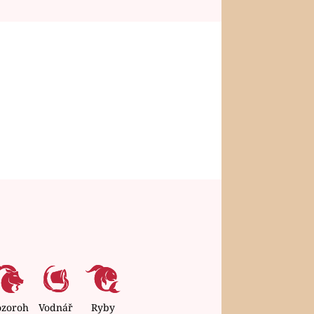
ozoroh
Vodnář
Ryby