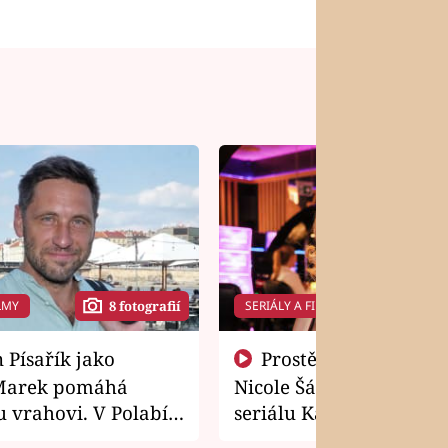
LMY
SERIÁLY A FILMY
8 fotografií
14 f
Prostě si o to řekla! Takhle
Marek pomáhá
Nicole Šáchová získala r
 vrahovi. V Polabí
seriálu Kamarádi
osti