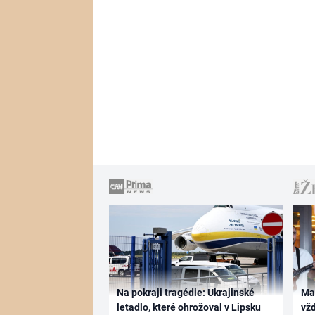
Na pokraji tragédie: Ukrajinské
Ma
letadlo, které ohrožoval v Lipsku
vž