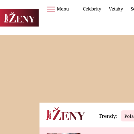
Menu
Celebrity
Vztahy
S
Seriály
Životní styl
ZOO
DIETY A HUBNUTÍ
PROSTŘENO!
CESTOVÁNÍ A
DOVOLENÁ
DUCH
ZDRAVÍ
Trendy:
Pola
Horoskopy
Video
ASTROČLÁNKY
SERIÁLY