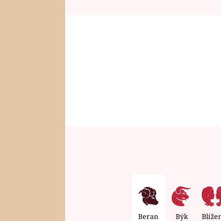
Beran
Býk
Blíže