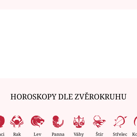
HOROSKOPY DLE ZVĚROKRUHU
nci
Rak
Lev
Panna
Váhy
Štír
Střelec
K