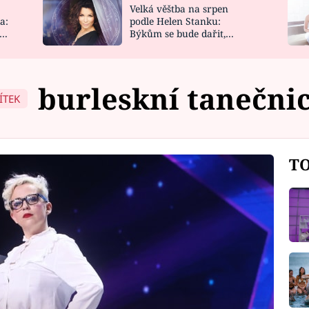
Velká věštba na srpen
NOVINKY
ZAHRADA
a:
podle Helen Stanku:
y
Býkům se bude dařit,
VIDEORECEPTY
DESIGN
Vodnáře čeká jízda
burleskní tanečni
ÍTEK
TO