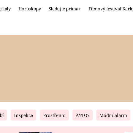
eriály
Horoskopy
Sledujte prima+
Filmový festival Karl
Celebrity
Recept
MÓDA A KRÁSA
HLAVNÍ JÍ
VZTAHY A SEX
SLADKÉ
PRIMA MAMINKA
ZDRAVÉ
bí
Inspekce
Prostřeno!
AYTO?
Módní alarm
Fresh
Living
RECEPTY
BYDLENÍ