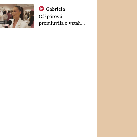
Gabriela
Gášpárová
promluvila o vztahu
a zakládání rodiny