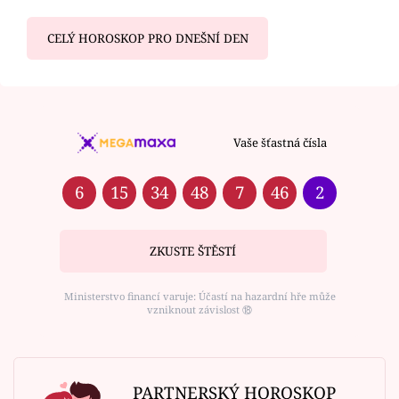
CELÝ HOROSKOP PRO DNEŠNÍ DEN
Vaše šťastná čísla
6
15
34
48
7
46
2
ZKUSTE ŠTĚSTÍ
Ministerstvo financí varuje: Účastí na hazardní hře může
vzniknout závislost ⑱
PARTNERSKÝ HOROSKOP