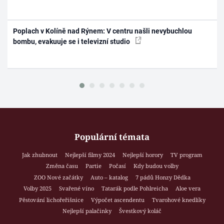
Poplach v Kolíně nad Rýnem: V centru našli nevybuchlou
bombu, evakuuje se i televizní studio
Populární témata
Jak zhubnout
Nejlepší filmy 2024
Nejlepší horory
TV program
Změna času
Partie
Počasí
Kdy budou volby
ZOO Nové začátky
Auto – katalog
7 pádů Honzy Dědka
Volby 2025
Svařené víno
Tatarák podle Pohlreicha
Aloe vera
Pěstování lichořeřišnice
Výpočet ascendentu
Tvarohové knedlíky
Nejlepší palačinky
Švestkový koláč