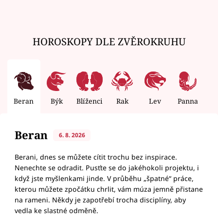
HOROSKOPY DLE ZVĚROKRUHU
Beran
Býk
Blíženci
Rak
Lev
Panna
V
Beran
6. 8. 2026
Berani, dnes se můžete cítit trochu bez inspirace.
Nenechte se odradit. Pusťte se do jakéhokoli projektu, i
když jste myšlenkami jinde. V průběhu „špatné“ práce,
kterou můžete zpočátku chrlit, vám múza jemně přistane
na rameni. Někdy je zapotřebí trocha disciplíny, aby
vedla ke slastné odměně.