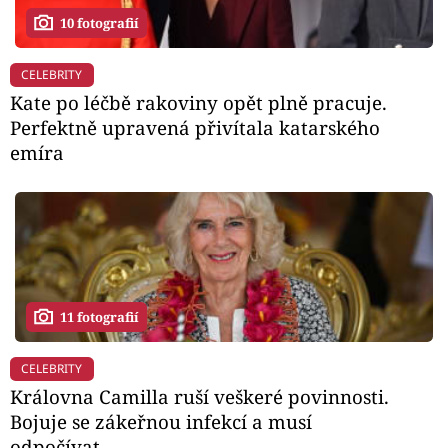
10 fotografií
CELEBRITY
Kate po léčbě rakoviny opět plně pracuje.
Perfektně upravená přivítala katarského
emíra
11 fotografií
CELEBRITY
Královna Camilla ruší veškeré povinnosti.
Bojuje se zákeřnou infekcí a musí
odpočívat