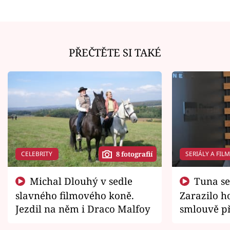
PŘEČTĚTE SI TAKÉ
CELEBRITY
SERIÁLY A FIL
8 fotografií
Michal Dlouhý v sedle
Tuna se chtěl vrátit domů.
slavného filmového koně.
Zarazilo ho
Jezdil na něm i Draco Malfoy
smlouvě př
zemřít