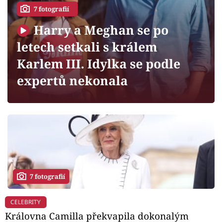
Horoskopy
7 fotografií
Sledujte prima+
Harry a Meghan se po
letech setkali s králem
Filmový festival Karlovy Vary
Karlem III. Idylka se podle
Pořady
expertů nekonala
Mámy sobě
Přihlášení
Sledujte nás
7 fotografií
CELEBRITY
Královna Camilla překvapila dokonalým