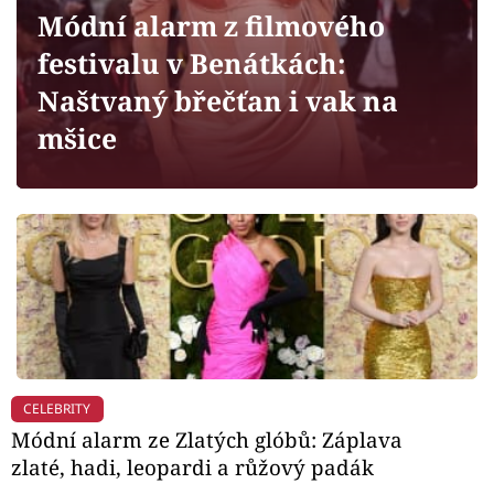
Horoskopy
Módní alarm z filmového
Sledujte prima+
festivalu v Benátkách:
Naštvaný břečťan i vak na
Filmový festival Karlovy Vary
mšice
Pořady
Mámy sobě
Přihlášení
Sledujte nás
CELEBRITY
Módní alarm ze Zlatých glóbů: Záplava
zlaté, hadi, leopardi a růžový padák