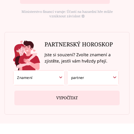
Ministerstvo financí varuje: Účastí na hazardní hře může
vzniknout závislost ⑱
PARTNERSKÝ HOROSKOP
Jste si souzení? Zvolte znamení a
zjistěte, jestli vám hvězdy přejí.
VYPOČÍTAT