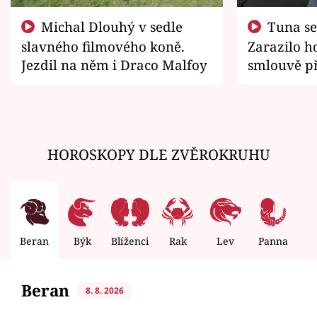
Michal Dlouhý v sedle
Tuna se chtěl vrátit domů.
slavného filmového koně.
Zarazilo ho
Jezdil na něm i Draco Malfoy
smlouvě př
zemřít
HOROSKOPY DLE ZVĚROKRUHU
Beran
Býk
Blíženci
Rak
Lev
Panna
V
Beran
8. 8. 2026