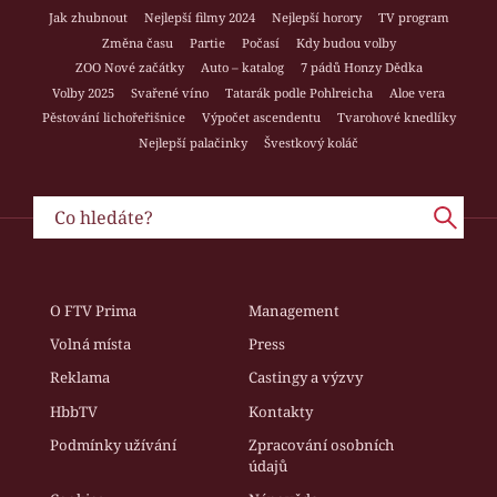
Jak zhubnout
Nejlepší filmy 2024
Nejlepší horory
TV program
Změna času
Partie
Počasí
Kdy budou volby
ZOO Nové začátky
Auto – katalog
7 pádů Honzy Dědka
Volby 2025
Svařené víno
Tatarák podle Pohlreicha
Aloe vera
Pěstování lichořeřišnice
Výpočet ascendentu
Tvarohové knedlíky
Nejlepší palačinky
Švestkový koláč
O FTV Prima
Management
Volná místa
Press
Reklama
Castingy a výzvy
HbbTV
Kontakty
Podmínky užívání
Zpracování osobních
údajů