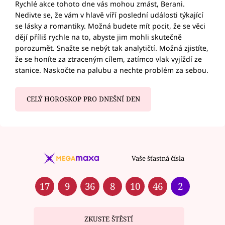
Rychlé akce tohoto dne vás mohou zmást, Berani.
Nedivte se, že vám v hlavě víří poslední události týkající
se lásky a romantiky. Možná budete mít pocit, že se věci
dějí příliš rychle na to, abyste jim mohli skutečně
porozumět. Snažte se nebýt tak analytičtí. Možná zjistíte,
že se honíte za ztraceným cílem, zatímco vlak vyjíždí ze
stanice. Naskočte na palubu a nechte problém za sebou.
CELÝ HOROSKOP PRO DNEŠNÍ DEN
Vaše šťastná čísla
17
9
36
8
10
46
2
ZKUSTE ŠTĚSTÍ