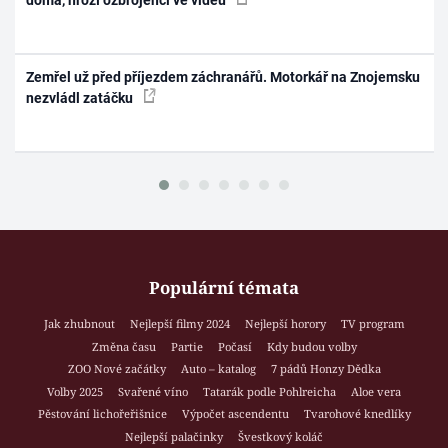
doma, hrozí ozbrojenci ve videu
Zemřel už před příjezdem záchranářů. Motorkář na Znojemsku
nezvládl zatáčku
Populární témata
Jak zhubnout
Nejlepší filmy 2024
Nejlepší horory
TV program
Změna času
Partie
Počasí
Kdy budou volby
ZOO Nové začátky
Auto – katalog
7 pádů Honzy Dědka
Volby 2025
Svařené víno
Tatarák podle Pohlreicha
Aloe vera
Pěstování lichořeřišnice
Výpočet ascendentu
Tvarohové knedlíky
Nejlepší palačinky
Švestkový koláč