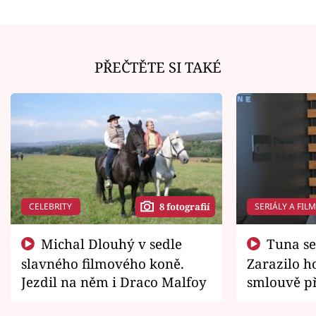
PŘEČTĚTE SI TAKÉ
CELEBRITY
SERIÁLY A FIL
8 fotografií
Michal Dlouhý v sedle
Tuna se chtěl vrátit domů.
slavného filmového koně.
Zarazilo ho
Jezdil na něm i Draco Malfoy
smlouvě př
zemřít