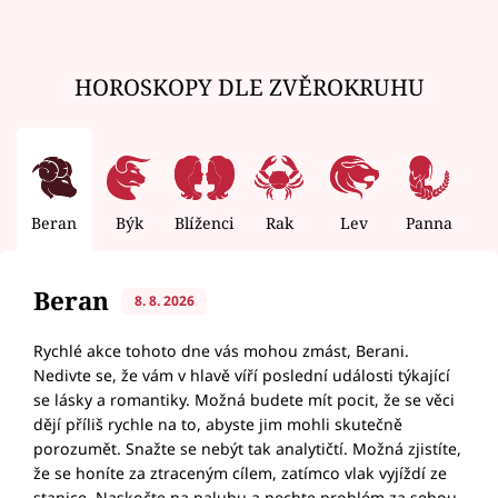
HOROSKOPY DLE ZVĚROKRUHU
Beran
Býk
Blíženci
Rak
Lev
Panna
V
Beran
8. 8. 2026
Rychlé akce tohoto dne vás mohou zmást, Berani.
Nedivte se, že vám v hlavě víří poslední události týkající
se lásky a romantiky. Možná budete mít pocit, že se věci
dějí příliš rychle na to, abyste jim mohli skutečně
porozumět. Snažte se nebýt tak analytičtí. Možná zjistíte,
že se honíte za ztraceným cílem, zatímco vlak vyjíždí ze
stanice. Naskočte na palubu a nechte problém za sebou.