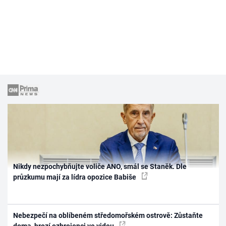
Nikdy nezpochybňujte voliče ANO, smál se Staněk. Dle
průzkumu mají za lídra opozice Babiše
Nebezpečí na oblíbeném středomořském ostrově: Zůstaňte