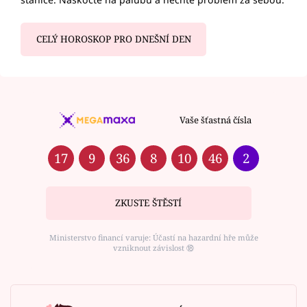
CELÝ HOROSKOP PRO DNEŠNÍ DEN
Vaše šťastná čísla
17
9
36
8
10
46
2
ZKUSTE ŠTĚSTÍ
Ministerstvo financí varuje: Účastí na hazardní hře může
vzniknout závislost ⑱