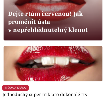
Horoskopy
Sledujte prima+
Dejte rtům červenou! Jak
proměnit ústa
Filmový festival Karlovy Vary
v nepřehlédnutelný klenot
Pořady
Mámy sobě
Přihlášení
Sledujte nás
MÓDA A KRÁSA
Jednoduchý super trik pro dokonalé rty