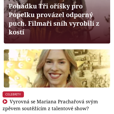
Horoskopy
Pohádku Tři oříšky pro
Sledujte prima+
Popelku provázel odporný
puch. Filmaři sníh vyrobili z
Filmový festival Karlovy Vary
kostí
Pořady
Mámy sobě
Přihlášení
Sledujte nás
CELEBRITY
Vyrovná se Mariana Prachařová svým
zpěvem soutěžícím z talentové show?