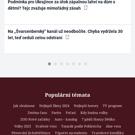
Podmínka pro Ukrajince za útok zápalnou lahví na dům s
dětmi? Tejc zvažuje mimořádný zásah
Na „Švarcenberský“ kanál už neodbočíte. Chyba vydržela 30
let, teď ceduli celou odstraní
Populární témata
Jak zhubnout
Nejlepší filmy 2024
Nejlepší horory
TV program
Změna času
Partie
Počasí
Kdy budou volby
ZOO Nové začátky
Auto – katalog
7 pádů Honzy Dědka
Volby 2025
Svařené víno
Tatarák podle Pohlreicha
Aloe vera
Pěstování lichořeřišnice
Výpočet ascendentu
Tvarohové knedlíky