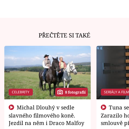
PŘEČTĚTE SI TAKÉ
CELEBRITY
SERIÁLY A FIL
8 fotografií
Michal Dlouhý v sedle
Tuna se chtěl vrátit domů.
slavného filmového koně.
Zarazilo ho
Jezdil na něm i Draco Malfoy
smlouvě př