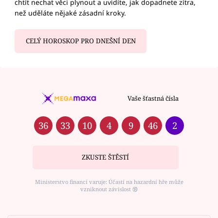
chtít nechat věci plynout a uvidíte, jak dopadnete zítra,
než uděláte nějaké zásadní kroky.
CELÝ HOROSKOP PRO DNEŠNÍ DEN
Vaše šťastná čísla
36
33
10
4
9
46
2
ZKUSTE ŠTĚSTÍ
Ministerstvo financí varuje: Účastí na hazardní hře může
vzniknout závislost ⑱