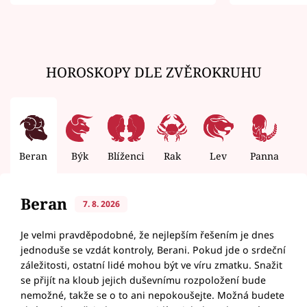
zemřít
HOROSKOPY DLE ZVĚROKRUHU
Beran
Býk
Blíženci
Rak
Lev
Panna
V
Beran
7. 8. 2026
Je velmi pravděpodobné, že nejlepším řešením je dnes
jednoduše se vzdát kontroly, Berani. Pokud jde o srdeční
záležitosti, ostatní lidé mohou být ve víru zmatku. Snažit
se přijít na kloub jejich duševnímu rozpoložení bude
nemožné, takže se o to ani nepokoušejte. Možná budete