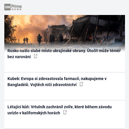
Rusko našlo slabé místo ukrajinské obrany. Útočit může téměř
bez varování
Kubek: Evropa si zdevastovala farmacii, nakupujeme v
Bangladéši. Vojtěch ničí zdravotnictví
Létající kůň: Vrtulník zachránil zvíře, které během závodu
uvízlo v kalifornských horách