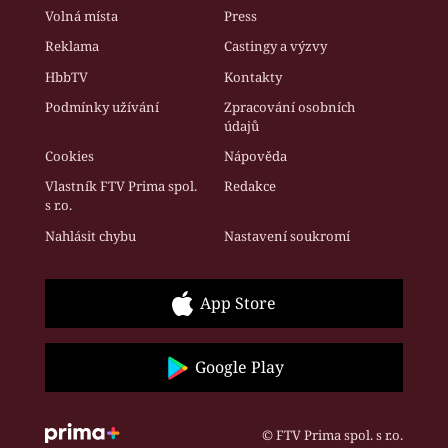
Volná místa
Press
Reklama
Castingy a výzvy
HbbTV
Kontakty
Podmínky užívání
Zpracování osobních
údajů
Cookies
Nápověda
Vlastník FTV Prima spol.
Redakce
s r.o.
Nahlásit chybu
Nastavení soukromí
App Store
Google Play
© FTV Prima spol. s r.o.