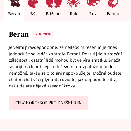
Beran
Býk
Blíženci
Rak
Lev
Panna
V
Beran
7. 8. 2026
Je velmi pravděpodobné, že nejlepším řešením je dnes
jednoduše se vzdát kontroly, Berani. Pokud jde o srdeční
záležitosti, ostatní lidé mohou být ve víru zmatku. Snažit
se přijít na kloub jejich duševnímu rozpoložení bude
nemožné, takže se o to ani nepokoušejte. Možná budete
chtít nechat věci plynout a uvidíte, jak dopadnete zítra,
než uděláte nějaké zásadní kroky.
CELÝ HOROSKOP PRO DNEŠNÍ DEN