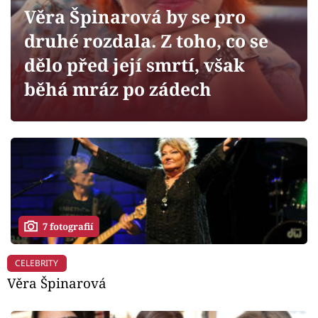
Horoskopy
Věra Špinarová by se pro
Sledujte prima+
druhé rozdala. Z toho, co se
dělo před její smrtí, však
Filmový festival Karlovy Vary
běhá mráz po zádech
Pořady
Mámy sobě
Přihlášení
7 fotografií
Sledujte nás
CELEBRITY
Věra Špinarová