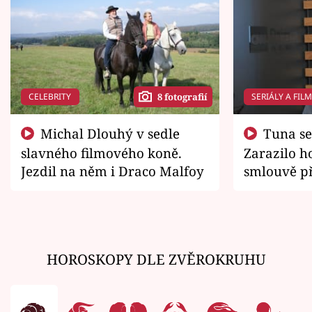
CELEBRITY
SERIÁLY A FIL
8 fotografií
Michal Dlouhý v sedle
Tuna se chtěl vrátit domů.
slavného filmového koně.
Zarazilo ho
Jezdil na něm i Draco Malfoy
smlouvě př
zemřít
HOROSKOPY DLE ZVĚROKRUHU