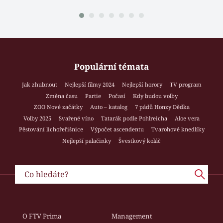
Populární témata
Jak zhubnout
Nejlepší filmy 2024
Nejlepší horory
TV program
Změna času
Partie
Počasí
Kdy budou volby
ZOO Nové začátky
Auto – katalog
7 pádů Honzy Dědka
Volby 2025
Svařené víno
Tatarák podle Pohlreicha
Aloe vera
Pěstování lichořeřišnice
Výpočet ascendentu
Tvarohové knedlíky
Nejlepší palačinky
Švestkový koláč
O FTV Prima
Management