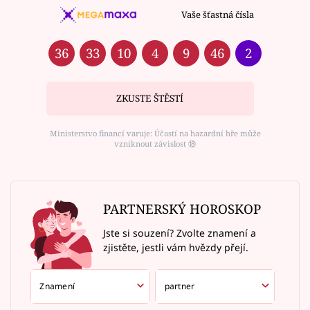
Vaše šťastná čísla
36
33
10
4
9
46
2
ZKUSTE ŠTĚSTÍ
Ministerstvo financí varuje: Účastí na hazardní hře může
vzniknout závislost ⑱
PARTNERSKÝ HOROSKOP
Jste si souzení? Zvolte znamení a
zjistěte, jestli vám hvězdy přejí.