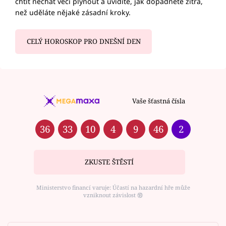
chtít nechat věci plynout a uvidíte, jak dopadnete zítra,
než uděláte nějaké zásadní kroky.
CELÝ HOROSKOP PRO DNEŠNÍ DEN
Vaše šťastná čísla
36
33
10
4
9
46
2
ZKUSTE ŠTĚSTÍ
Ministerstvo financí varuje: Účastí na hazardní hře může
vzniknout závislost ⑱