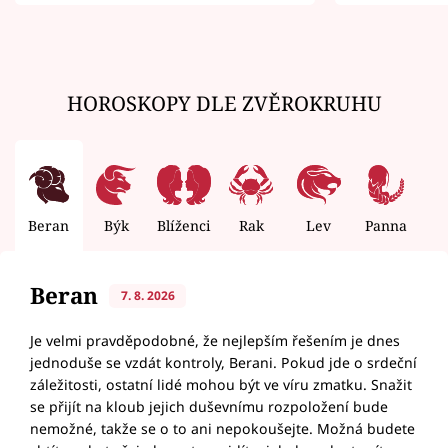
zemřít
HOROSKOPY DLE ZVĚROKRUHU
Beran
Býk
Blíženci
Rak
Lev
Panna
V
Beran
7. 8. 2026
Je velmi pravděpodobné, že nejlepším řešením je dnes
jednoduše se vzdát kontroly, Berani. Pokud jde o srdeční
záležitosti, ostatní lidé mohou být ve víru zmatku. Snažit
se přijít na kloub jejich duševnímu rozpoložení bude
nemožné, takže se o to ani nepokoušejte. Možná budete