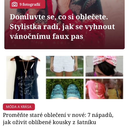
Horoskopy
9 fotografií
Sledujte prima+
Domluvte se, co si oblečete.
Stylistka radí, jak se vyhnout
Filmový festival Karlovy Vary
vánočnímu faux pas
Pořady
Mámy sobě
Přihlášení
Sledujte nás
MÓDA A KRÁSA
Proměňte staré oblečení v nové: 7 nápadů,
jak oživit oblíbené kousky z šatníku