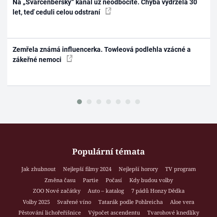
Na „Švarcenberský“ kanál už neodbočíte. Chyba vydržela 30
let, teď ceduli celou odstraní
Zemřela známá influencerka. Towleová podlehla vzácné a
zákeřné nemoci
Populární témata
Jak zhubnout
Nejlepší filmy 2024
Nejlepší horory
TV program
Změna času
Partie
Počasí
Kdy budou volby
ZOO Nové začátky
Auto – katalog
7 pádů Honzy Dědka
Volby 2025
Svařené víno
Tatarák podle Pohlreicha
Aloe vera
Pěstování lichořeřišnice
Výpočet ascendentu
Tvarohové knedlíky