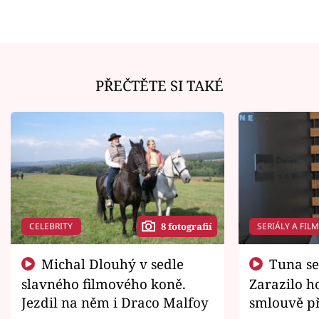
PŘEČTĚTE SI TAKÉ
CELEBRITY
SERIÁLY A FIL
8 fotografií
Michal Dlouhý v sedle
Tuna se chtěl vrátit domů.
slavného filmového koně.
Zarazilo ho
Jezdil na něm i Draco Malfoy
smlouvě př