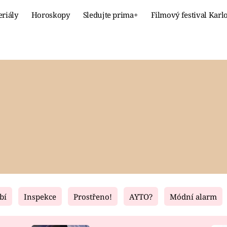
eriály
Horoskopy
Sledujte prima+
Filmový festival Karl
Celebrity
Recept
MÓDA A KRÁSA
HLAVNÍ JÍ
VZTAHY A SEX
SLADKÉ
PRIMA MAMINKA
ZDRAVÉ
bí
Inspekce
Prostřeno!
AYTO?
Módní alarm
Fresh
Living
RECEPTY
BYDLENÍ