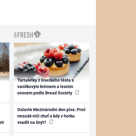
Tartaletky z lineckého těsta s
vanilkovým krémem a lesním
ovocem podle Bread Society
Oslavte Mezinárodní den piva: Proč
mrazák ničí chuť a kdy v horku
atr
vsadit na šnyt?