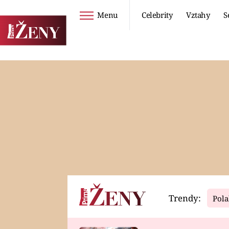
Menu
Celebrity
Vztahy
S
Seriály
Životní styl
ZOO
DIETY A HUBNUTÍ
PROSTŘENO!
CESTOVÁNÍ A
DOVOLENÁ
DUCH
ZDRAVÍ
Trendy:
Pola
Horoskopy
Video
ASTROČLÁNKY
SERIÁLY