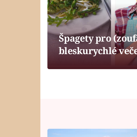
Špagety pro (zouf
bleskurychlé več