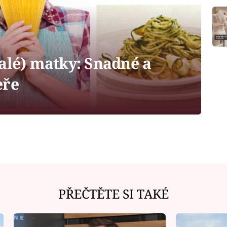
alé) matky: Snadné a
eře
PŘEČTĚTE SI TAKÉ