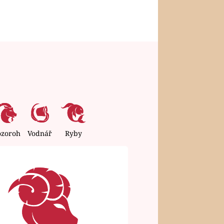
ozoroh
Vodnář
Ryby