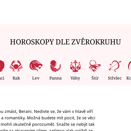
HOROSKOPY DLE ZVĚROKRUHU
nci
Rak
Lev
Panna
Váhy
Štír
Střelec
K
 zmást, Berani. Nedivte se, že vám v hlavě víří
ky a romantiky. Možná budete mít pocit, že se věci
jim mohli skutečně porozumět. Snažte se nebýt tak
honíte za ztraceným cílem, zatímco vlak vyjíždí ze