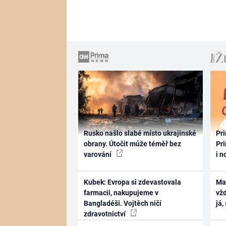
Rusko našlo slabé místo ukrajinské
Pri
obrany. Útočit může téměř bez
Pri
varování
i n
Kubek: Evropa si zdevastovala
Ma
farmacii, nakupujeme v
vž
Bangladéši. Vojtěch ničí
já,
zdravotnictví