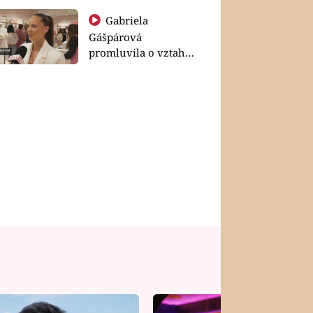
Gabriela
Gášpárová
promluvila o vztahu
a zakládání rodiny