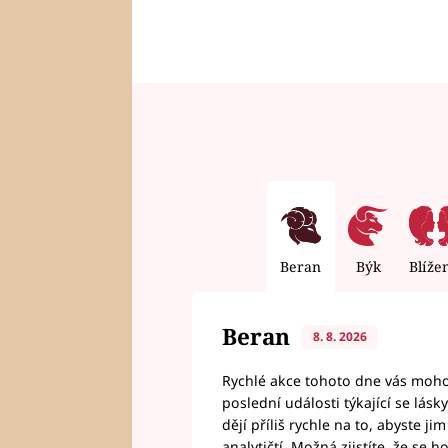
Beran
Býk
Blíže
Beran
8. 8. 2026
Rychlé akce tohoto dne vás mohou
poslední události týkající se lás
dějí příliš rychle na to, abyste 
analytičtí. Možná zjistíte, že se 