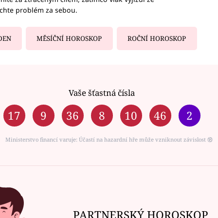
echte problém za sebou.
DEN
MĚSÍČNÍ HOROSKOP
ROČNÍ HOROSKOP
Vaše šťastná čísla
17
9
36
8
10
46
2
Ministerstvo financí varuje: Účastí na hazardní hře může vzniknout závislost ⑱
PARTNERSKÝ HOROSKOP