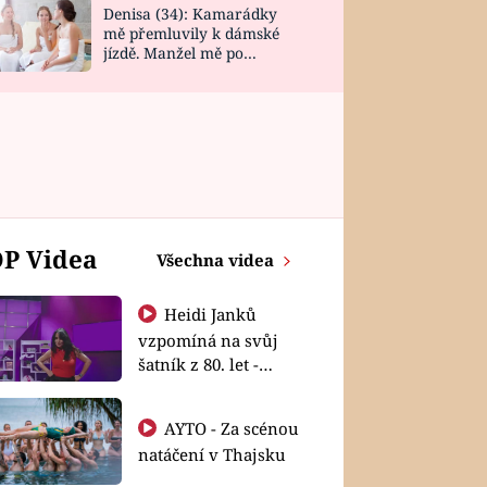
Denisa (34): Kamarádky
mě přemluvily k dámské
jízdě. Manžel mě po
návratu zaskočil
P Videa
Všechna videa
Heidi Janků
vzpomíná na svůj
šatník z 80. let -
Shopaholičky
AYTO - Za scénou
natáčení v Thajsku