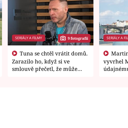
SERIÁLY A FILMY
SERIÁLY A FI
9 fotografií
Tuna se chtěl vrátit domů.
Martin Písařík jako
Zarazilo ho, když si ve
vyvrhel 
smlouvě přečetl, že může
údajnému
zemřít
je v nemil