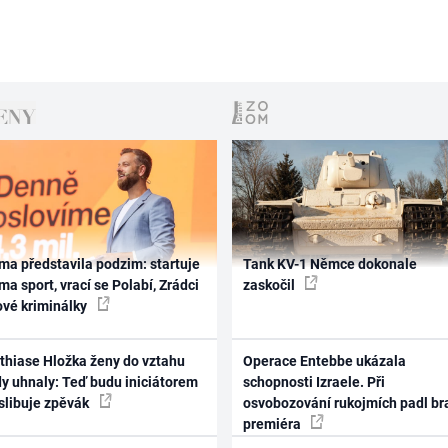
ma představila podzim: startuje
Tank KV-1 Němce dokonale
ma sport, vrací se Polabí, Zrádci
zaskočil
ové kriminálky
thiase Hložka ženy do vztahu
Operace Entebbe ukázala
dy uhnaly: Teď budu iniciátorem
schopnosti Izraele. Při
 slibuje zpěvák
osvobozování rukojmích padl br
premiéra