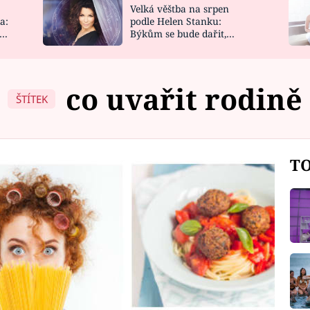
Velká věštba na srpen
NOVINKY
ZAHRADA
a:
podle Helen Stanku:
y
Býkům se bude dařit,
VIDEORECEPTY
DESIGN
Vodnáře čeká jízda
co uvařit rodině
ŠTÍTEK
TO