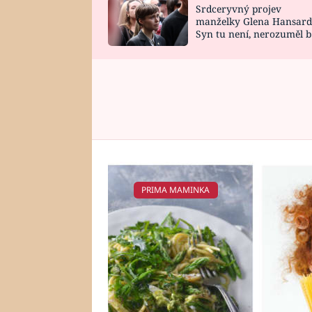
Srdceryvný projev
SNÁŘ
CELEBRITY
manželky Glena Hansard
Syn tu není, nerozuměl b
HOROSKOP NA
VAŘENÍ
tomu, vysvětlila
ROK 2023
PRIMA MAMINKA