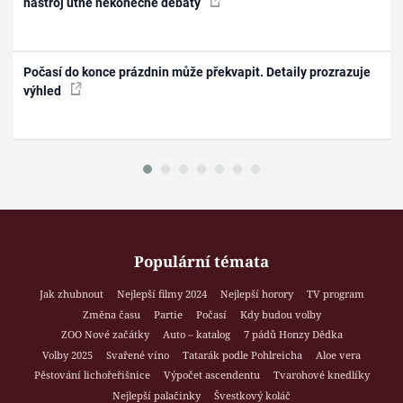
nástroj utne nekonečné debaty
Počasí do konce prázdnin může překvapit. Detaily prozrazuje
výhled
Populární témata
Jak zhubnout
Nejlepší filmy 2024
Nejlepší horory
TV program
Změna času
Partie
Počasí
Kdy budou volby
ZOO Nové začátky
Auto – katalog
7 pádů Honzy Dědka
Volby 2025
Svařené víno
Tatarák podle Pohlreicha
Aloe vera
Pěstování lichořeřišnice
Výpočet ascendentu
Tvarohové knedlíky
Nejlepší palačinky
Švestkový koláč