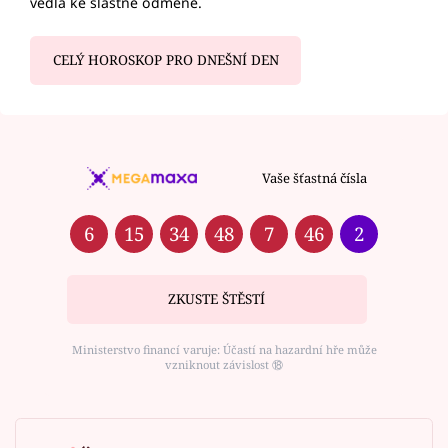
vedla ke slastné odměně.
CELÝ HOROSKOP PRO DNEŠNÍ DEN
Vaše šťastná čísla
6
15
34
48
7
46
2
ZKUSTE ŠTĚSTÍ
Ministerstvo financí varuje: Účastí na hazardní hře může
vzniknout závislost ⑱