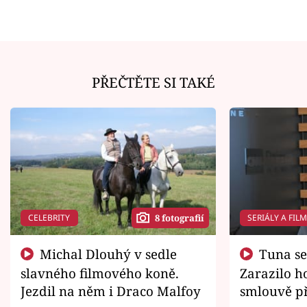
PŘEČTĚTE SI TAKÉ
CELEBRITY
SERIÁLY A FIL
8 fotografií
Michal Dlouhý v sedle
Tuna se chtěl vrátit domů.
slavného filmového koně.
Zarazilo ho
Jezdil na něm i Draco Malfoy
smlouvě př