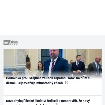
Podmínka pro Ukrajince za útok zápalnou lahví na dům s
dětmi? Tejc zvažuje mimořádný zásah
Rozpohybují české školství ředitelé? Resort věří, že nový