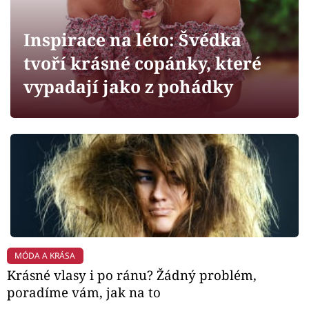
Horoskopy
Sledujte prima+
Inspirace na léto: Švédka
tvoří krásné copánky, které
Filmový festival Karlovy Vary
vypadají jako z pohádky
Pořady
Mámy sobě
Přihlášení
Sledujte nás
MÓDA A KRÁSA
Krásné vlasy i po ránu? Žádný problém,
poradíme vám, jak na to