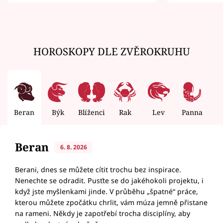
zemřít
HOROSKOPY DLE ZVĚROKRUHU
Beran
Býk
Blíženci
Rak
Lev
Panna
V
Beran
6. 8. 2026
Berani, dnes se můžete cítit trochu bez inspirace.
Nenechte se odradit. Pusťte se do jakéhokoli projektu, i
když jste myšlenkami jinde. V průběhu „špatné“ práce,
kterou můžete zpočátku chrlit, vám múza jemně přistane
na rameni. Někdy je zapotřebí trocha disciplíny, aby