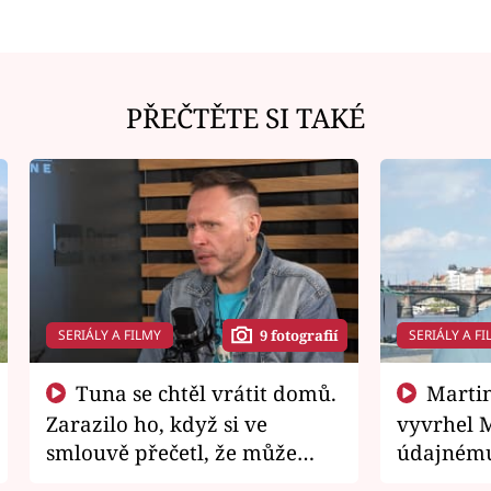
PŘEČTĚTE SI TAKÉ
SERIÁLY A FILMY
SERIÁLY A FI
9 fotografií
Tuna se chtěl vrátit domů.
Martin Písařík jako
Zarazilo ho, když si ve
vyvrhel 
smlouvě přečetl, že může
údajnému
zemřít
je v nemil