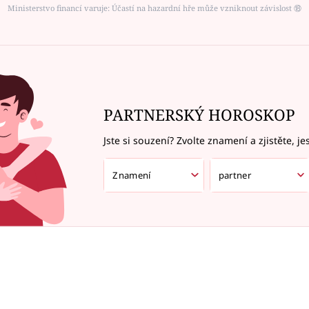
Ministerstvo financí varuje: Účastí na hazardní hře může vzniknout závislost ⑱
PARTNERSKÝ HOROSKOP
Jste si souzení? Zvolte znamení a zjistěte, je