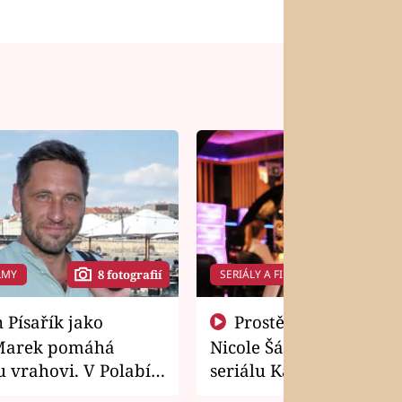
LMY
SERIÁLY A FILMY
8 fotografií
14 f
Prostě si o to řekla! Takhle
Marek pomáhá
Nicole Šáchová získala r
 vrahovi. V Polabí
seriálu Kamarádi
osti