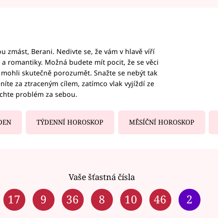
 zmást, Berani. Nedivte se, že vám v hlavě víří
ky a romantiky. Možná budete mít pocit, že se věci
jim mohli skutečně porozumět. Snažte se nebýt tak
honíte za ztraceným cílem, zatímco vlak vyjíždí ze
echte problém za sebou.
DEN
TÝDENNÍ HOROSKOP
MĚSÍČNÍ HOROSKOP
Vaše šťastná čísla
17
9
36
8
10
46
2