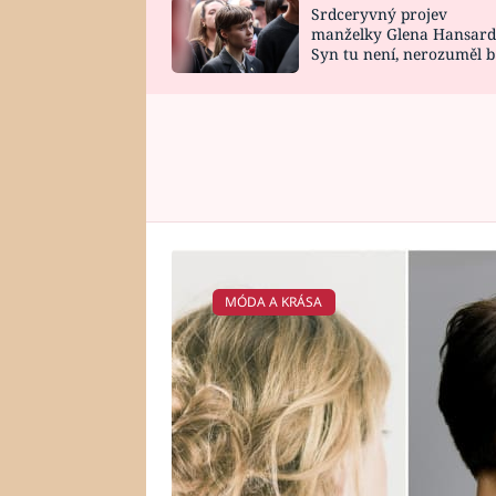
Srdceryvný projev
SNÁŘ
CELEBRITY
manželky Glena Hansard
Syn tu není, nerozuměl b
HOROSKOP NA
VAŘENÍ
tomu, vysvětlila
ROK 2023
MÓDA A KRÁSA