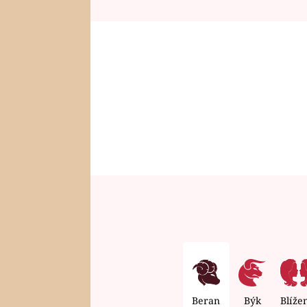
Beran
Býk
Blíže