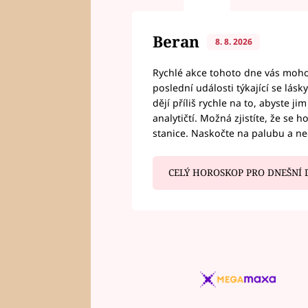
Beran
8. 8. 2026
Rychlé akce tohoto dne vás mohou
poslední události týkající se lás
dějí příliš rychle na to, abyste 
analytičtí. Možná zjistíte, že se 
stanice. Naskočte na palubu a n
CELÝ HOROSKOP PRO DNEŠNÍ 