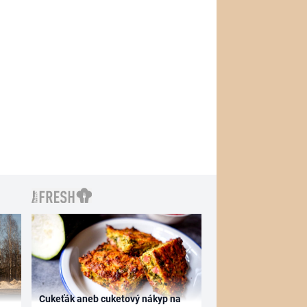
Cukeťák aneb cuketový nákyp na