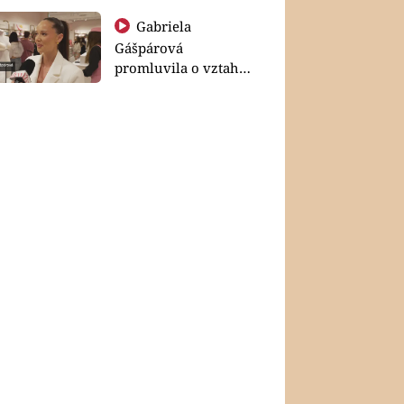
Gabriela
Gášpárová
promluvila o vztahu
a zakládání rodiny