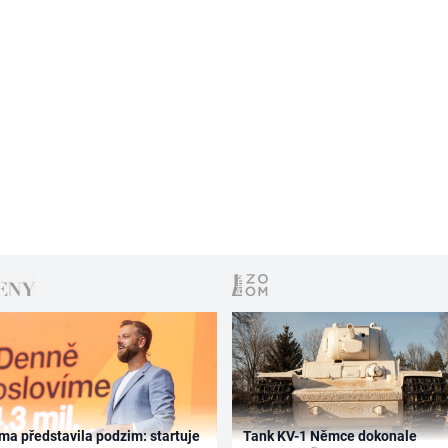
ma představila podzim: startuje
Tank KV-1 Němce dokonale