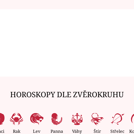
HOROSKOPY DLE ZVĚROKRUHU
nci
Rak
Lev
Panna
Váhy
Štír
Střelec
K