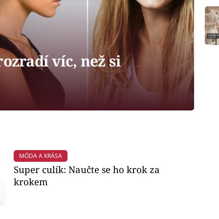
ozradí víc, než si
MÓDA A KRÁSA
Super culík: Naučte se ho krok za
krokem