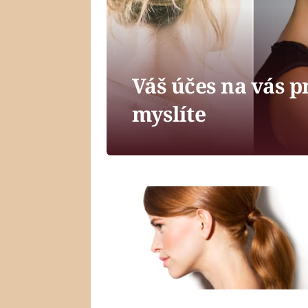
Váš účes na vás pr
myslíte