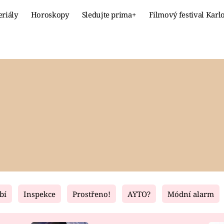
eriály
Horoskopy
Sledujte prima+
Filmový festival Karl
Celebrity
Recept
MÓDA A KRÁSA
HLAVNÍ JÍ
VZTAHY A SEX
SLADKÉ
PRIMA MAMINKA
ZDRAVÉ
bí
Inspekce
Prostřeno!
AYTO?
Módní alarm
Fresh
Living
RECEPTY
BYDLENÍ