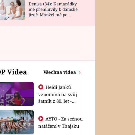
Denisa (34): Kamarádky
mě přemluvily k dámské
jízdě. Manžel mě po
návratu zaskočil
P Videa
Všechna videa
Heidi Janků
vzpomíná na svůj
šatník z 80. let -
Shopaholičky
AYTO - Za scénou
natáčení v Thajsku