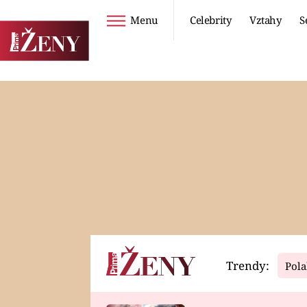
Menu
Celebrity
Vztahy
S
Seriály
Životní styl
ZOO
DIETY A HUBNUTÍ
PROSTŘENO!
CESTOVÁNÍ A
DOVOLENÁ
DUCH
ZDRAVÍ
Trendy:
Pola
Horoskopy
Video
ASTROČLÁNKY
SERIÁLY