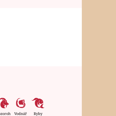
ozoroh
Vodnář
Ryby