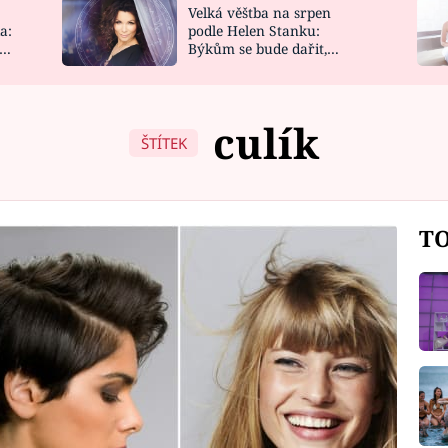
Velká věštba na srpen
NOVINKY
ZAHRADA
a:
podle Helen Stanku:
y
Býkům se bude dařit,
VIDEORECEPTY
DESIGN
Vodnáře čeká jízda
culík
ŠTÍTEK
TO