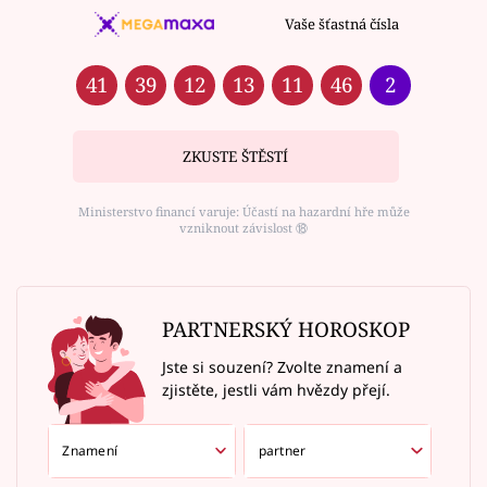
Vaše šťastná čísla
41
39
12
13
11
46
2
ZKUSTE ŠTĚSTÍ
Ministerstvo financí varuje: Účastí na hazardní hře může
vzniknout závislost ⑱
PARTNERSKÝ HOROSKOP
Jste si souzení? Zvolte znamení a
zjistěte, jestli vám hvězdy přejí.