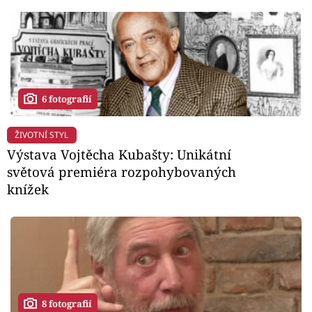
6 fotografií
ŽIVOTNÍ STYL
Výstava Vojtěcha Kubašty: Unikátní
světová premiéra rozpohybovaných
knížek
8 fotografií