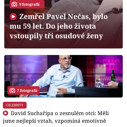
Horoskopy
9 fotografií
Sledujte prima+
Zemřel Pavel Nečas, bylo
mu 59 let. Do jeho života
Filmový festival Karlovy Vary
vstoupily tři osudové ženy
Pořady
Mámy sobě
Přihlášení
7 fotografií
Sledujte nás
CELEBRITY
David Suchařípa o zesnulém otci: Měli
jsme nejlepší vztah, vzpomíná emotivně