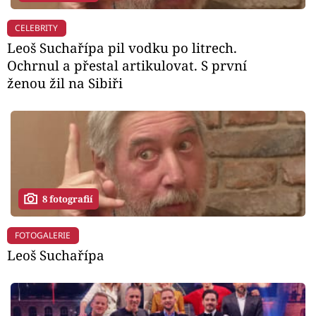
CELEBRITY
Leoš Suchařípa pil vodku po litrech.
Ochrnul a přestal artikulovat. S první
ženou žil na Sibiři
8 fotografií
FOTOGALERIE
Leoš Suchařípa