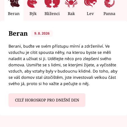
Beran
Býk
Blíženci
Rak
Lev
Panna
V
Beran
9. 8. 2026
Berani, buďte ve svém přístupu mírní a zdrženliví. Ve
vzduchu je cítit spousta něhy, na kterou byste se měli
naladit a užívat si ji. Udělejte něco pro zlepšení svého
domova. Usmiřte se s lidmi, se kterými žijete, a vyčistěte
vzduch, aby vztahy byly v budoucnu klidné. Do toho, aby
se váš domov stal útočištěm, jste investovali velkou část
svého já, proto si ho važte a pečujte o něj.
CELÝ HOROSKOP PRO DNEŠNÍ DEN