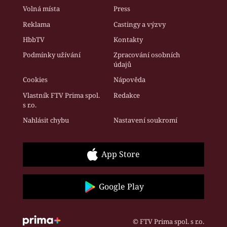
Volná místa
Press
Reklama
Castingy a výzvy
HbbTV
Kontakty
Podmínky užívání
Zpracování osobních
údajů
Cookies
Nápověda
Vlastník FTV Prima spol.
Redakce
s r.o.
Nahlásit chybu
Nastavení soukromí
App Store
Google Play
© FTV Prima spol. s r.o.