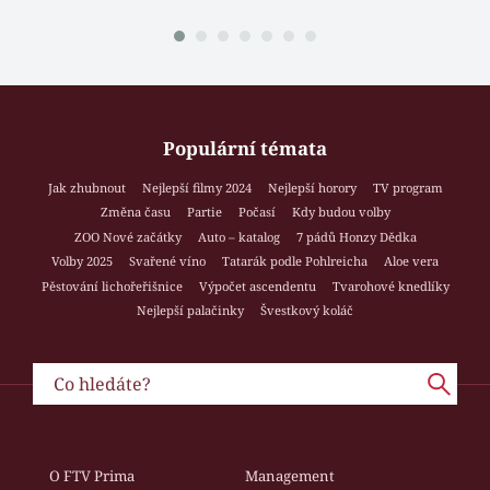
Populární témata
Jak zhubnout
Nejlepší filmy 2024
Nejlepší horory
TV program
Změna času
Partie
Počasí
Kdy budou volby
ZOO Nové začátky
Auto – katalog
7 pádů Honzy Dědka
Volby 2025
Svařené víno
Tatarák podle Pohlreicha
Aloe vera
Pěstování lichořeřišnice
Výpočet ascendentu
Tvarohové knedlíky
Nejlepší palačinky
Švestkový koláč
O FTV Prima
Management