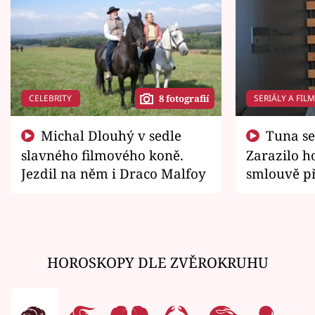
CELEBRITY
SERIÁLY A FIL
8 fotografií
Michal Dlouhý v sedle
Tuna se chtěl vrátit domů.
slavného filmového koně.
Zarazilo ho
Jezdil na něm i Draco Malfoy
smlouvě př
zemřít
HOROSKOPY DLE ZVĚROKRUHU