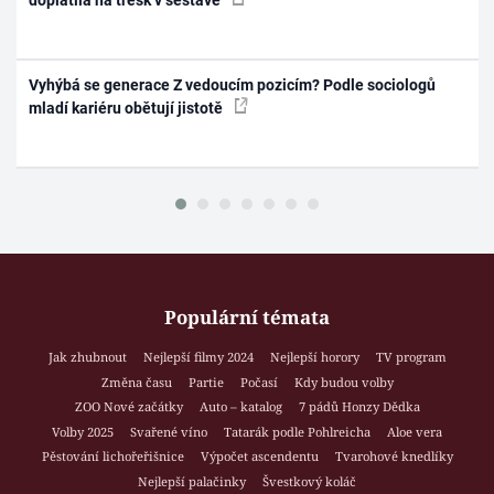
doplatila na třesk v sestavě
Vyhýbá se generace Z vedoucím pozicím? Podle sociologů
mladí kariéru obětují jistotě
Populární témata
Jak zhubnout
Nejlepší filmy 2024
Nejlepší horory
TV program
Změna času
Partie
Počasí
Kdy budou volby
ZOO Nové začátky
Auto – katalog
7 pádů Honzy Dědka
Volby 2025
Svařené víno
Tatarák podle Pohlreicha
Aloe vera
Pěstování lichořeřišnice
Výpočet ascendentu
Tvarohové knedlíky
Nejlepší palačinky
Švestkový koláč