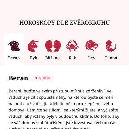
HOROSKOPY DLE ZVĚROKRUHU
Beran
Býk
Blíženci
Rak
Lev
Panna
V
Beran
9. 8. 2026
Berani, buďte ve svém přístupu mírní a zdrženliví. Ve
vzduchu je cítit spousta něhy, na kterou byste se měli
naladit a užívat si ji. Udělejte něco pro zlepšení svého
domova. Usmiřte se s lidmi, se kterými žijete, a vyčistěte
vzduch, aby vztahy byly v budoucnu klidné. Do toho, aby
se váš domov stal útočištěm, jste investovali velkou část
svého já, proto si ho važte a pečujte o něj.