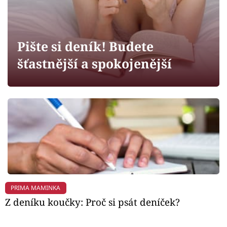
Horoskopy
Sledujte prima+
Pište si deník! Budete
Filmový festival Karlovy Vary
šťastnější a spokojenější
Pořady
Mámy sobě
Přihlášení
Sledujte nás
PRIMA MAMINKA
Z deníku koučky: Proč si psát deníček?