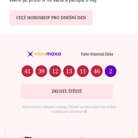
CELÝ HOROSKOP PRO DNEŠNÍ DEN
Vaše šťastná čísla
41
39
12
13
11
46
2
ZKUSTE ŠTĚSTÍ
Ministerstvo financí varuje: Účastí na hazardní hře může
vzniknout závislost ⑱