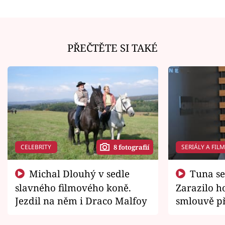
PŘEČTĚTE SI TAKÉ
CELEBRITY
SERIÁLY A FIL
8 fotografií
Michal Dlouhý v sedle
Tuna se chtěl vrátit domů.
slavného filmového koně.
Zarazilo ho
Jezdil na něm i Draco Malfoy
smlouvě př
zemřít