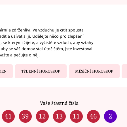
rní a zdrženliví. Ve vzduchu je cítit spousta
dit a užívat si ji. Udělejte něco pro zlepšení
 se kterými žijete, a vyčistěte vzduch, aby vztahy
aby se váš domov stal útočištěm, jste investovali
važte a pečujte o něj.
DEN
TÝDENNÍ HOROSKOP
MĚSÍČNÍ HOROSKOP
Vaše šťastná čísla
41
39
12
13
11
46
2