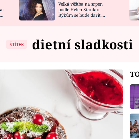
Velká věštba na srpen
NOVINKY
ZAHRADA
a:
podle Helen Stanku:
y
Býkům se bude dařit,
VIDEORECEPTY
DESIGN
Vodnáře čeká jízda
dietní sladkosti
ŠTÍTEK
TO