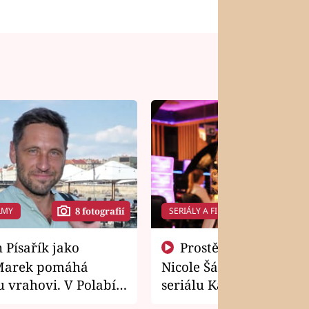
LMY
SERIÁLY A FILMY
8 fotografií
14 f
Prostě si o to řekla! Takhle
Marek pomáhá
Nicole Šáchová získala r
 vrahovi. V Polabí
seriálu Kamarádi
osti