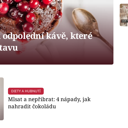
 odpolední kávě, které
stavu
DIETY A HUBNUTÍ
Mlsat a nepřibrat: 4 nápady, jak
nahradit čokoládu