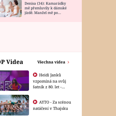
Denisa (34): Kamarádky
mě přemluvily k dámské
jízdě. Manžel mě po
návratu zaskočil
P Videa
Všechna videa
Heidi Janků
vzpomíná na svůj
šatník z 80. let -
Shopaholičky
AYTO - Za scénou
natáčení v Thajsku