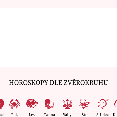
HOROSKOPY DLE ZVĚROKRUHU
nci
Rak
Lev
Panna
Váhy
Štír
Střelec
K