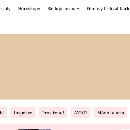
eriály
Horoskopy
Sledujte prima+
Filmový festival Karl
Celebrity
Recept
MÓDA A KRÁSA
HLAVNÍ JÍ
VZTAHY A SEX
SLADKÉ
PRIMA MAMINKA
ZDRAVÉ
bí
Inspekce
Prostřeno!
AYTO?
Módní alarm
Fresh
Living
RECEPTY
BYDLENÍ