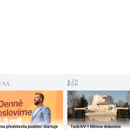
ma představila podzim: startuje
Tank KV-1 Němce dokonale