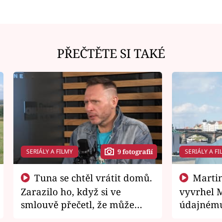
PŘEČTĚTE SI TAKÉ
SERIÁLY A FILMY
SERIÁLY A FI
9 fotografií
Tuna se chtěl vrátit domů.
Martin Písařík jako
Zarazilo ho, když si ve
vyvrhel 
smlouvě přečetl, že může
údajnému
zemřít
je v nemil