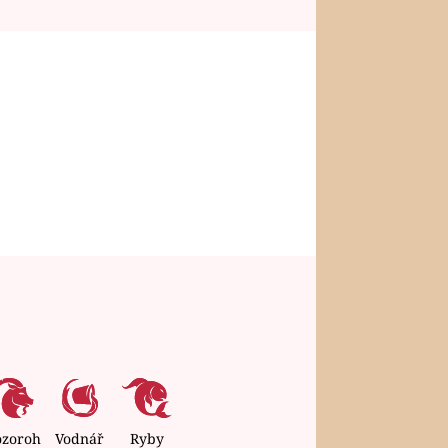
ozoroh
Vodnář
Ryby