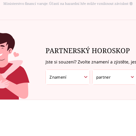
Ministerstvo financí varuje: Účastí na hazardní hře může vzniknout závislost ⑱
PARTNERSKÝ HOROSKOP
Jste si souzení? Zvolte znamení a zjistěte, je