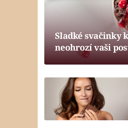
Sladké svačinky k
neohrozí vaši po