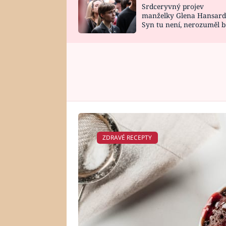
Srdceryvný projev
SNÁŘ
CELEBRITY
manželky Glena Hansard
Syn tu není, nerozuměl b
HOROSKOP NA
VAŘENÍ
tomu, vysvětlila
ROK 2023
ZDRAVÉ RECEPTY