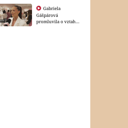
Gabriela
Gášpárová
promluvila o vztahu
a zakládání rodiny