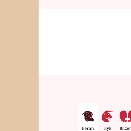
Beran
Býk
Blíže