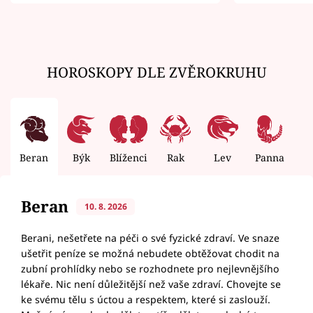
zemřít
HOROSKOPY DLE ZVĚROKRUHU
Beran
Býk
Blíženci
Rak
Lev
Panna
V
Beran
10. 8. 2026
Berani, nešetřete na péči o své fyzické zdraví. Ve snaze
ušetřit peníze se možná nebudete obtěžovat chodit na
zubní prohlídky nebo se rozhodnete pro nejlevnějšího
lékaře. Nic není důležitější než vaše zdraví. Chovejte se
ke svému tělu s úctou a respektem, které si zaslouží.