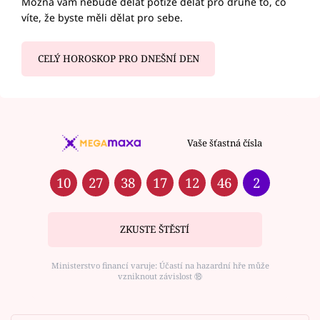
Možná vám nebude dělat potíže dělat pro druhé to, co
víte, že byste měli dělat pro sebe.
CELÝ HOROSKOP PRO DNEŠNÍ DEN
Vaše šťastná čísla
10
27
38
17
12
46
2
ZKUSTE ŠTĚSTÍ
Ministerstvo financí varuje: Účastí na hazardní hře může
vzniknout závislost ⑱