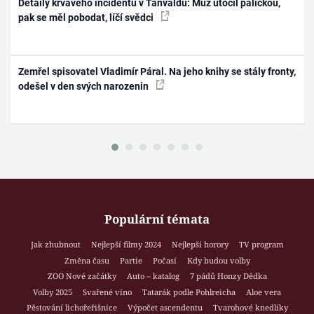
Detaily krvavého incidentu v Tanvaldu: Muž útočil paličkou,
pak se měl pobodat, líčí svědci
Zemřel spisovatel Vladimír Páral. Na jeho knihy se stály fronty,
odešel v den svých narozenin
Populární témata
Jak zhubnout
Nejlepší filmy 2024
Nejlepší horory
TV program
Změna času
Partie
Počasí
Kdy budou volby
ZOO Nové začátky
Auto – katalog
7 pádů Honzy Dědka
Volby 2025
Svařené víno
Tatarák podle Pohlreicha
Aloe vera
Pěstování lichořeřišnice
Výpočet ascendentu
Tvarohové knedlíky