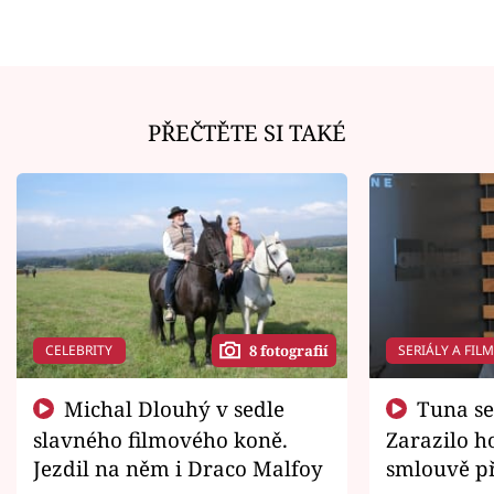
PŘEČTĚTE SI TAKÉ
CELEBRITY
SERIÁLY A FIL
8 fotografií
Michal Dlouhý v sedle
Tuna se chtěl vrátit domů.
slavného filmového koně.
Zarazilo ho
Jezdil na něm i Draco Malfoy
smlouvě př