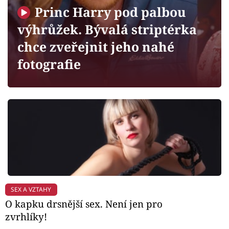
Horoskopy
Princ Harry pod palbou
Sledujte prima+
výhrůžek. Bývalá striptérka
chce zveřejnit jeho nahé
Filmový festival Karlovy Vary
fotografie
Pořady
Mámy sobě
Přihlášení
Sledujte nás
SEX A VZTAHY
O kapku drsnější sex. Není jen pro
zvrhlíky!