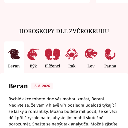
zemřít
HOROSKOPY DLE ZVĚROKRUHU
Beran
Býk
Blíženci
Rak
Lev
Panna
V
Beran
8. 8. 2026
Rychlé akce tohoto dne vás mohou zmást, Berani.
Nedivte se, že vám v hlavě víří poslední události týkající
se lásky a romantiky. Možná budete mít pocit, že se věci
dějí příliš rychle na to, abyste jim mohli skutečně
porozumět. Snažte se nebýt tak analytičtí. Možná zjistíte,