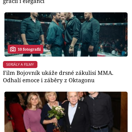
grácií i elegancí
10 fotografií
SERIÁLY A FILMY
Film Bojovník ukáže drsné zákulisí MMA.
Odhalí emoce i záběry z Oktagonu