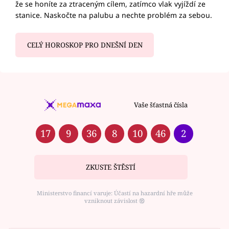
že se honíte za ztraceným cílem, zatímco vlak vyjíždí ze
stanice. Naskočte na palubu a nechte problém za sebou.
CELÝ HOROSKOP PRO DNEŠNÍ DEN
Vaše šťastná čísla
17
9
36
8
10
46
2
ZKUSTE ŠTĚSTÍ
Ministerstvo financí varuje: Účastí na hazardní hře může
vzniknout závislost ⑱