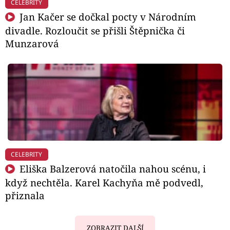
CELEBRITY
Jan Kačer se dočkal pocty v Národním
divadle. Rozloučit se přišli Štěpnička či
Munzarová
CELEBRITY
Eliška Balzerová natočila nahou scénu, i
když nechtěla. Karel Kachyňa mě podvedl,
přiznala
ZOBRAZIT DALŠÍ