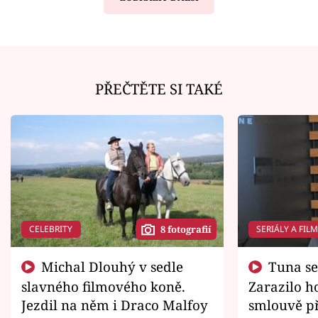
PŘEČTĚTE SI TAKÉ
CELEBRITY
SERIÁLY A FIL
8 fotografií
Michal Dlouhý v sedle
Tuna se chtěl vrátit domů.
slavného filmového koně.
Zarazilo ho
Jezdil na něm i Draco Malfoy
smlouvě př