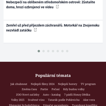
Nebezpečí na oblíbeném středomořském ostrově: Zůstaňte
doma, hrozí ozbrojenci ve videu
Zemřel už před příjezdem záchranářů. Motorkář na Znojemsku
nezvládl zatáčku
Populární témata
Jak zhubnout
Nejlepší filmy 2024
Nejlepší horory
TV program
Změna času
Partie
Počasí
Kdy budou volby
ZOO Nové začátky
Auto – katalog
7 pádů Honzy Dědka
Volby 2025
Svařené víno
Tatarák podle Pohlreicha
Aloe vera
Pěstování lichořeřišnice
Výpočet ascendentu
Tvarohové knedlíky