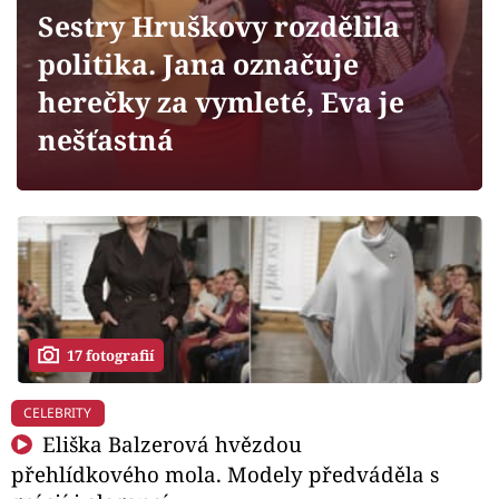
Horoskopy
Sestry Hruškovy rozdělila
Sledujte prima+
politika. Jana označuje
herečky za vymleté, Eva je
Filmový festival Karlovy Vary
nešťastná
Pořady
Mámy sobě
Přihlášení
17 fotografií
Sledujte nás
CELEBRITY
Eliška Balzerová hvězdou
přehlídkového mola. Modely předváděla s