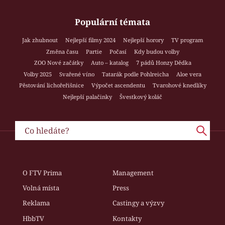
Populární témata
Jak zhubnout
Nejlepší filmy 2024
Nejlepší horory
TV program
Změna času
Partie
Počasí
Kdy budou volby
ZOO Nové začátky
Auto – katalog
7 pádů Honzy Dědka
Volby 2025
Svařené víno
Tatarák podle Pohlreicha
Aloe vera
Pěstování lichořeřišnice
Výpočet ascendentu
Tvarohové knedlíky
Nejlepší palačinky
Švestkový koláč
O FTV Prima
Management
Volná místa
Press
Reklama
Castingy a výzvy
HbbTV
Kontakty