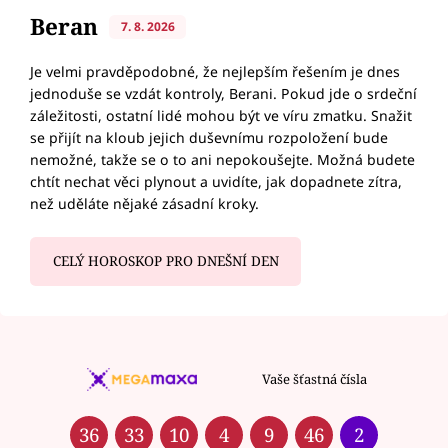
Beran
7. 8. 2026
Je velmi pravděpodobné, že nejlepším řešením je dnes
jednoduše se vzdát kontroly, Berani. Pokud jde o srdeční
záležitosti, ostatní lidé mohou být ve víru zmatku. Snažit
se přijít na kloub jejich duševnímu rozpoložení bude
nemožné, takže se o to ani nepokoušejte. Možná budete
chtít nechat věci plynout a uvidíte, jak dopadnete zítra,
než uděláte nějaké zásadní kroky.
CELÝ HOROSKOP PRO DNEŠNÍ DEN
Vaše šťastná čísla
36
33
10
4
9
46
2