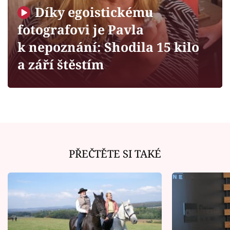
Horoskopy
Díky egoistickému
Sledujte prima+
fotografovi je Pavla
k nepoznání: Shodila 15 kilo
Filmový festival Karlovy Vary
a září štěstím
Pořady
Mámy sobě
Přihlášení
PŘEČTĚTE SI TAKÉ
Sledujte nás