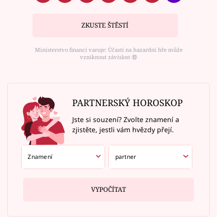
ZKUSTE ŠTĚSTÍ
Ministerstvo financí varuje: Účastí na hazardní hře může
vzniknout závislost ⑱
PARTNERSKÝ HOROSKOP
Jste si souzení? Zvolte znamení a
zjistěte, jestli vám hvězdy přejí.
VYPOČÍTAT