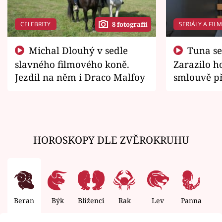
CELEBRITY
SERIÁLY A FIL
8 fotografií
Michal Dlouhý v sedle
Tuna se chtěl vrátit domů.
slavného filmového koně.
Zarazilo ho
Jezdil na něm i Draco Malfoy
smlouvě př
zemřít
HOROSKOPY DLE ZVĚROKRUHU
Beran
Býk
Blíženci
Rak
Lev
Panna
V