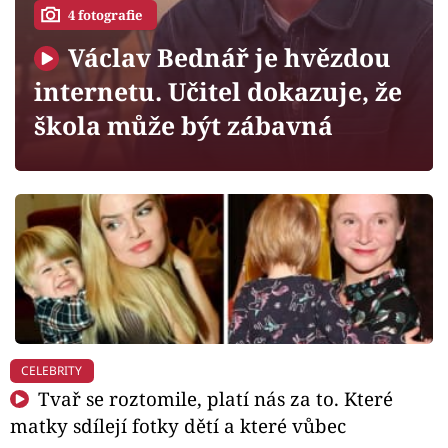
Horoskopy
4 fotografie
Sledujte prima+
Václav Bednář je hvězdou
internetu. Učitel dokazuje, že
Filmový festival Karlovy Vary
škola může být zábavná
Pořady
Mámy sobě
Přihlášení
Sledujte nás
CELEBRITY
Tvař se roztomile, platí nás za to. Které
matky sdílejí fotky dětí a které vůbec