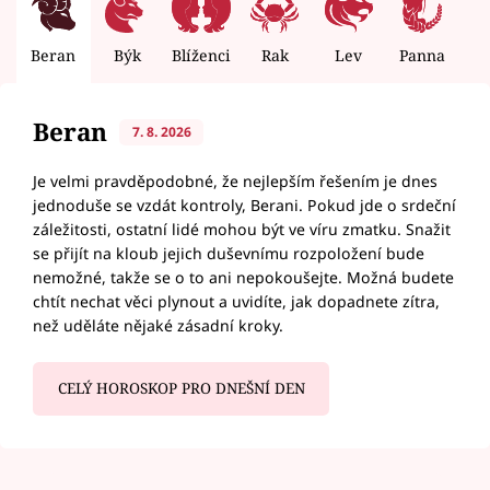
Beran
Býk
Blíženci
Rak
Lev
Panna
V
Beran
7. 8. 2026
Je velmi pravděpodobné, že nejlepším řešením je dnes
jednoduše se vzdát kontroly, Berani. Pokud jde o srdeční
záležitosti, ostatní lidé mohou být ve víru zmatku. Snažit
se přijít na kloub jejich duševnímu rozpoložení bude
nemožné, takže se o to ani nepokoušejte. Možná budete
chtít nechat věci plynout a uvidíte, jak dopadnete zítra,
než uděláte nějaké zásadní kroky.
CELÝ HOROSKOP PRO DNEŠNÍ DEN