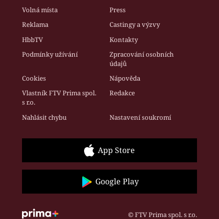
Volná místa
Press
Reklama
Castingy a výzvy
HbbTV
Kontakty
Podmínky užívání
Zpracování osobních
údajů
Cookies
Nápověda
Vlastník FTV Prima spol.
Redakce
s r.o.
Nahlásit chybu
Nastavení soukromí
App Store
Google Play
© FTV Prima spol. s r.o.