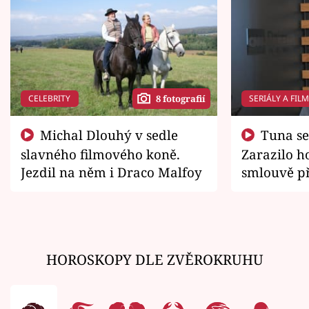
CELEBRITY
SERIÁLY A FIL
8 fotografií
Michal Dlouhý v sedle
Tuna se chtěl vrátit domů.
slavného filmového koně.
Zarazilo ho
Jezdil na něm i Draco Malfoy
smlouvě př
zemřít
HOROSKOPY DLE ZVĚROKRUHU