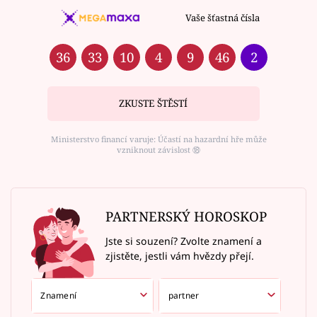
Vaše šťastná čísla
36
33
10
4
9
46
2
ZKUSTE ŠTĚSTÍ
Ministerstvo financí varuje: Účastí na hazardní hře může
vzniknout závislost ⑱
PARTNERSKÝ HOROSKOP
Jste si souzení? Zvolte znamení a
zjistěte, jestli vám hvězdy přejí.