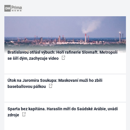
Bratislavou otřásl výbuch: Hoří rafinerie Slovnaft. Metropolí
se šíří dým, zachycuje video
Útok na Jaromíra Soukupa: Maskovaní muži ho zbili
baseballovou pálkou
Sparta bez kapitána. Haraslín míří do Saúdské Arábie, uvádí
zdroje