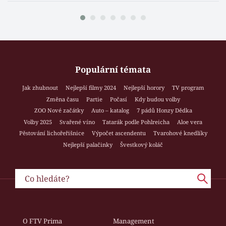
Populární témata
Jak zhubnout
Nejlepší filmy 2024
Nejlepší horory
TV program
Změna času
Partie
Počasí
Kdy budou volby
ZOO Nové začátky
Auto – katalog
7 pádů Honzy Dědka
Volby 2025
Svařené víno
Tatarák podle Pohlreicha
Aloe vera
Pěstování lichořeřišnice
Výpočet ascendentu
Tvarohové knedlíky
Nejlepší palačinky
Švestkový koláč
O FTV Prima
Management