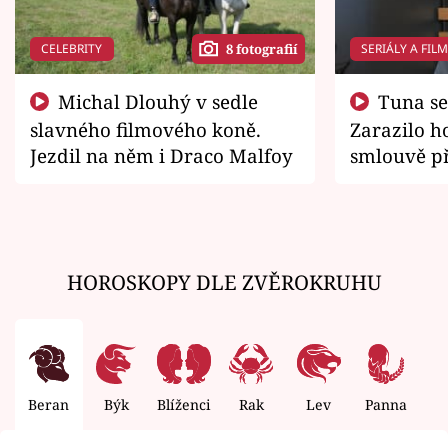
CELEBRITY
SERIÁLY A FIL
8 fotografií
Michal Dlouhý v sedle
Tuna se chtěl vrátit domů.
slavného filmového koně.
Zarazilo ho
Jezdil na něm i Draco Malfoy
smlouvě př
zemřít
HOROSKOPY DLE ZVĚROKRUHU
Beran
Býk
Blíženci
Rak
Lev
Panna
V