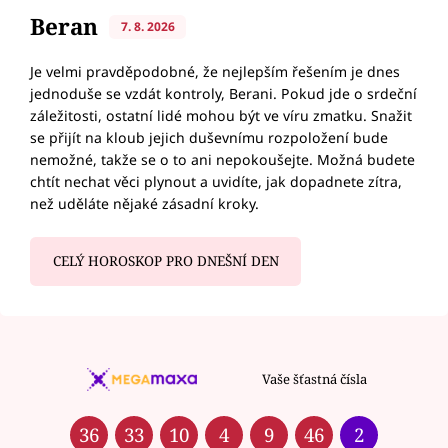
Beran
7. 8. 2026
Je velmi pravděpodobné, že nejlepším řešením je dnes
jednoduše se vzdát kontroly, Berani. Pokud jde o srdeční
záležitosti, ostatní lidé mohou být ve víru zmatku. Snažit
se přijít na kloub jejich duševnímu rozpoložení bude
nemožné, takže se o to ani nepokoušejte. Možná budete
chtít nechat věci plynout a uvidíte, jak dopadnete zítra,
než uděláte nějaké zásadní kroky.
CELÝ HOROSKOP PRO DNEŠNÍ DEN
Vaše šťastná čísla
36
33
10
4
9
46
2