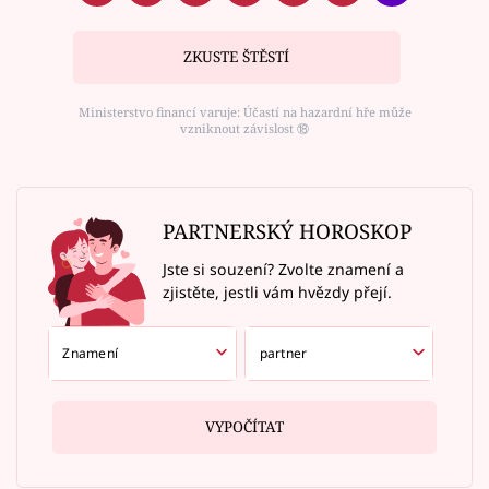
ZKUSTE ŠTĚSTÍ
Ministerstvo financí varuje: Účastí na hazardní hře může
vzniknout závislost ⑱
PARTNERSKÝ HOROSKOP
Jste si souzení? Zvolte znamení a
zjistěte, jestli vám hvězdy přejí.
VYPOČÍTAT