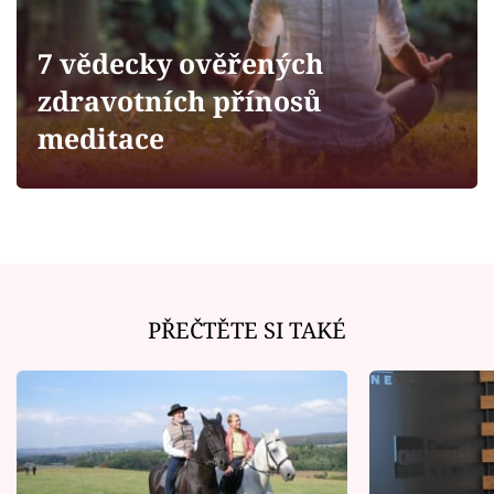
Horoskopy
Sledujte prima+
7 vědecky ověřených
zdravotních přínosů
Filmový festival Karlovy Vary
meditace
Pořady
Mámy sobě
Přihlášení
PŘEČTĚTE SI TAKÉ
Sledujte nás