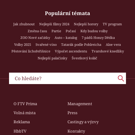
Populární témata
Jak zhubnout
Nejlepší filmy 2024
Nejlepší horory
TV program
Změna času
Partie
Počasí
Kdy budou volby
ZOO Nové začátky
Auto – katalog
7 pádů Honzy Dědka
Volby 2025
Svařené víno
Tatarák podle Pohlreicha
Aloe vera
Pěstování lichořeřišnice
Výpočet ascendentu
Tvarohové knedlíky
Nejlepší palačinky
Švestkový koláč
O FTV Prima
Management
Volná místa
Press
Reklama
Castingy a výzvy
HbbTV
Kontakty