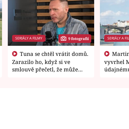
SERIÁLY A FILMY
SERIÁLY A FI
9 fotografií
Tuna se chtěl vrátit domů.
Martin Písařík jako
Zarazilo ho, když si ve
vyvrhel 
smlouvě přečetl, že může
údajnému
zemřít
je v nemil