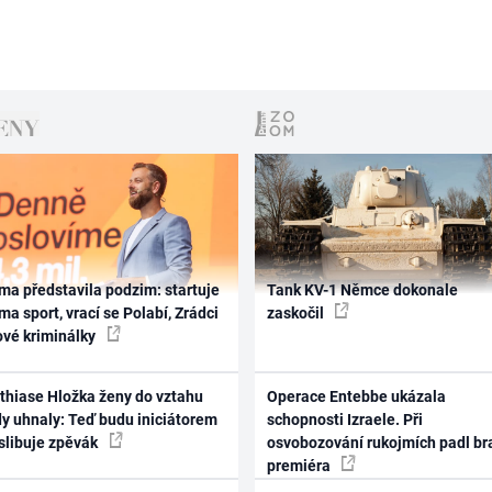
ma představila podzim: startuje
Tank KV-1 Němce dokonale
ma sport, vrací se Polabí, Zrádci
zaskočil
ové kriminálky
thiase Hložka ženy do vztahu
Operace Entebbe ukázala
dy uhnaly: Teď budu iniciátorem
schopnosti Izraele. Při
 slibuje zpěvák
osvobozování rukojmích padl br
premiéra