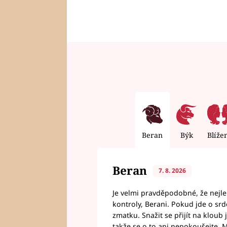
Beran
Býk
Blíže
Beran
7. 8. 2026
Je velmi pravděpodobné, že nejl
kontroly, Berani. Pokud jde o srde
zmatku. Snažit se přijít na klou
takže se o to ani nepokoušejte. M