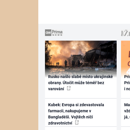
Rusko našlo slabé místo ukrajinské
Pri
obrany. Útočit může téměř bez
Pri
varování
i n
Kubek: Evropa si zdevastovala
Ma
farmacii, nakupujeme v
vž
Bangladéši. Vojtěch ničí
já,
zdravotnictví