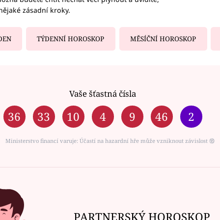
nějaké zásadní kroky.
DEN
TÝDENNÍ HOROSKOP
MĚSÍČNÍ HOROSKOP
Vaše šťastná čísla
36
33
10
4
9
46
2
Ministerstvo financí varuje: Účastí na hazardní hře může vzniknout závislost ⑱
PARTNERSKÝ HOROSKOP