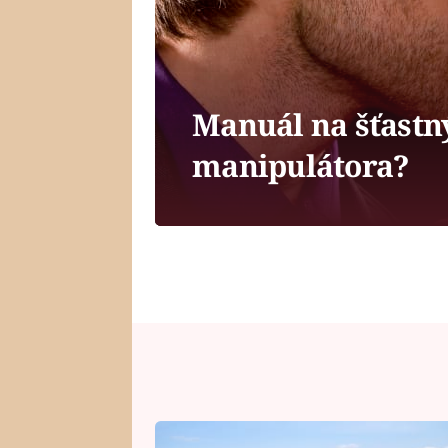
Manuál na šťastný 
manipulátora?