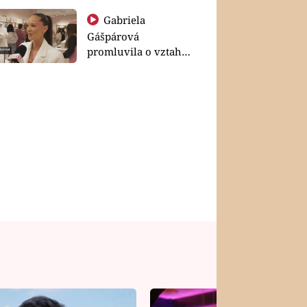
Gabriela
Gášpárová
promluvila o vztahu
a zakládání rodiny