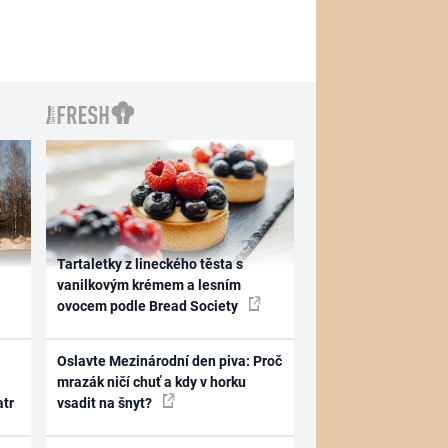
Tartaletky z lineckého těsta s
vanilkovým krémem a lesním
ovocem podle Bread Society
Oslavte Mezinárodní den piva: Proč
mrazák ničí chuť a kdy v horku
atr
vsadit na šnyt?