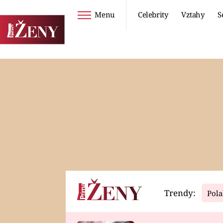
Menu
Celebrity
Vztahy
S
Seriály
Životní styl
ZOO
DIETY A HUBNUTÍ
PROSTŘENO!
CESTOVÁNÍ A
DOVOLENÁ
DUCH
ZDRAVÍ
Trendy:
Pola
Horoskopy
Video
ASTROČLÁNKY
SERIÁLY