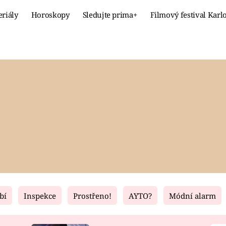
eriály
Horoskopy
Sledujte prima+
Filmový festival Karl
Celebrity
Recept
MÓDA A KRÁSA
HLAVNÍ JÍ
VZTAHY A SEX
SLADKÉ
PRIMA MAMINKA
ZDRAVÉ
bí
Inspekce
Prostřeno!
AYTO?
Módní alarm
Fresh
Living
RECEPTY
BYDLENÍ