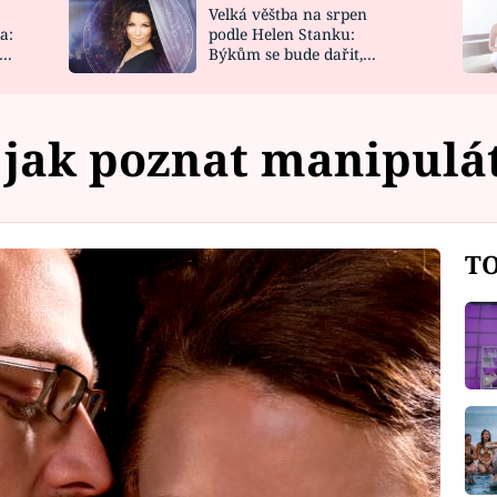
Velká věštba na srpen
NOVINKY
ZAHRADA
a:
podle Helen Stanku:
y
Býkům se bude dařit,
VIDEORECEPTY
DESIGN
Vodnáře čeká jízda
jak poznat manipulá
TO