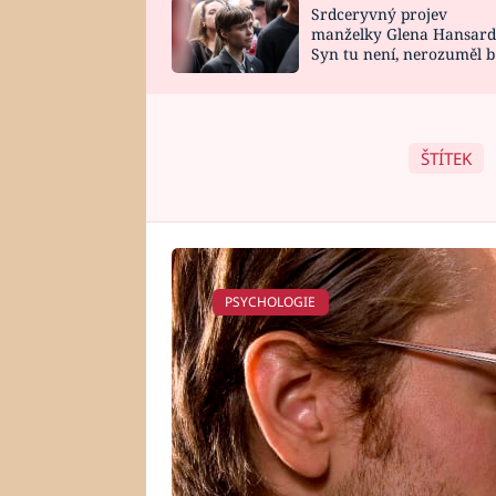
Srdceryvný projev
SNÁŘ
CELEBRITY
manželky Glena Hansard
Syn tu není, nerozuměl b
HOROSKOP NA
VAŘENÍ
tomu, vysvětlila
ROK 2023
ŠTÍTEK
PSYCHOLOGIE