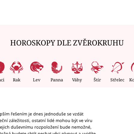
HOROSKOPY DLE ZVĚROKRUHU
nci
Rak
Lev
Panna
Váhy
Štír
Střelec
K
epším řešením je dnes jednoduše se vzdát
ční záležitosti, ostatní lidé mohou být ve víru
b jejich duševnímu rozpoložení bude nemožné,
ožná budete chtít nechat věci plynout a uvidíte,