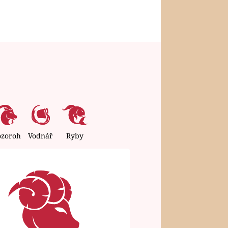
ozoroh
Vodnář
Ryby