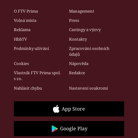
O FTV Prima
Management
Volná místa
Press
Reklama
Castingy a výzvy
HbbTV
Kontakty
Podmínky užívání
Zpracování osobních
údajů
Cookies
Nápověda
Vlastník FTV Prima spol.
Redakce
s r.o.
Nahlásit chybu
Nastavení soukromí
App Store
Google Play