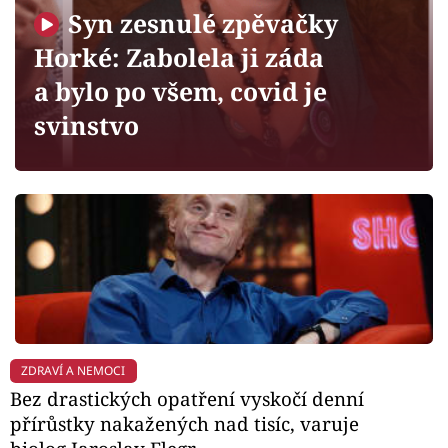
Horoskopy
Syn zesnulé zpěvačky
Sledujte prima+
Horké: Zabolela ji záda
a bylo po všem, covid je
Filmový festival Karlovy Vary
svinstvo
Pořady
Mámy sobě
Přihlášení
Sledujte nás
ZDRAVÍ A NEMOCI
Bez drastických opatření vyskočí denní
přírůstky nakažených nad tisíc, varuje