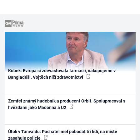
Kubek: Evropa si zdevastovala farmacii, nakupujeme v
Bangladéši. Vojtěch ničí zdravotnictví
Zemřel známý hudebník a producent Orbit. Spolupracoval s
hvězdami jako Madonna a U2
Útok v Tanvaldu: Pachatel měl pobodat tři lidi, na místě
zasahuje policie