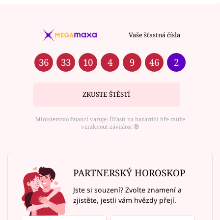
Vaše šťastná čísla
36
33
10
4
9
46
2
ZKUSTE ŠTĚSTÍ
Ministerstvo financí varuje: Účastí na hazardní hře může
vzniknout závislost ⑱
PARTNERSKÝ HOROSKOP
Jste si souzení? Zvolte znamení a
zjistěte, jestli vám hvězdy přejí.