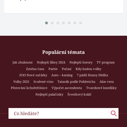
Populární témata
Jak zhubnout
Nejlepší filmy 2024
Nejlepší horory
TV program
Změna času
Partie
Počasí
Kdy budou volby
ZOO Nové začátky
Auto – katalog
7 pádů Honzy Dědka
Volby 2025
Svařené víno
Tatarák podle Pohlreicha
Aloe vera
Pěstování lichořeřišnice
Výpočet ascendentu
Tvarohové knedlíky
Nejlepší palačinky
Švestkový koláč