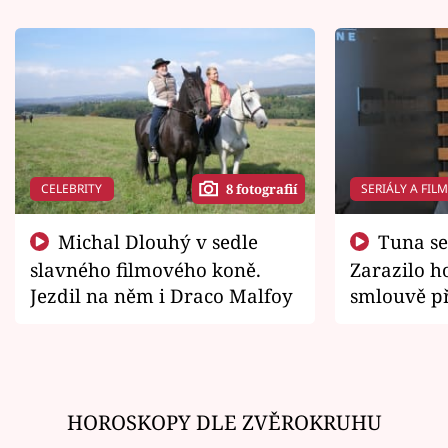
CELEBRITY
SERIÁLY A FIL
8 fotografií
Michal Dlouhý v sedle
Tuna se chtěl vrátit domů.
slavného filmového koně.
Zarazilo ho
Jezdil na něm i Draco Malfoy
smlouvě př
zemřít
HOROSKOPY DLE ZVĚROKRUHU