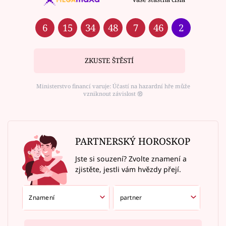
6
15
34
48
7
46
2
ZKUSTE ŠTĚSTÍ
Ministerstvo financí varuje: Účastí na hazardní hře může
vzniknout závislost ⑱
PARTNERSKÝ HOROSKOP
Jste si souzení? Zvolte znamení a
zjistěte, jestli vám hvězdy přejí.