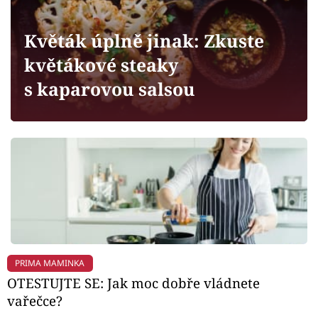
Horoskopy
Sledujte prima+
Květák úplně jinak: Zkuste
květákové steaky
Filmový festival Karlovy Vary
s kaparovou salsou
Pořady
Mámy sobě
Přihlášení
Sledujte nás
PRIMA MAMINKA
OTESTUJTE SE: Jak moc dobře vládnete
vařečce?