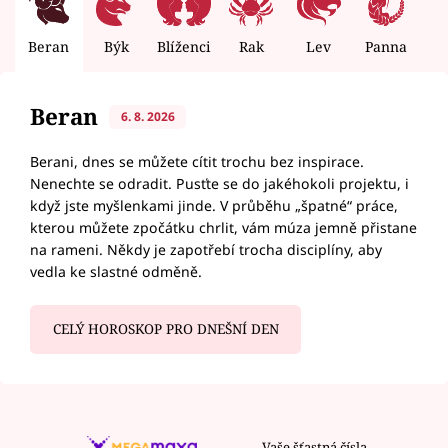
Beran
Býk
Blíženci
Rak
Lev
Panna
V
Beran
6. 8. 2026
Berani, dnes se můžete cítit trochu bez inspirace.
Nenechte se odradit. Pusťte se do jakéhokoli projektu, i
když jste myšlenkami jinde. V průběhu „špatné“ práce,
kterou můžete zpočátku chrlit, vám múza jemně přistane
na rameni. Někdy je zapotřebí trocha disciplíny, aby
vedla ke slastné odměně.
CELÝ HOROSKOP PRO DNEŠNÍ DEN
Vaše šťastná čísla