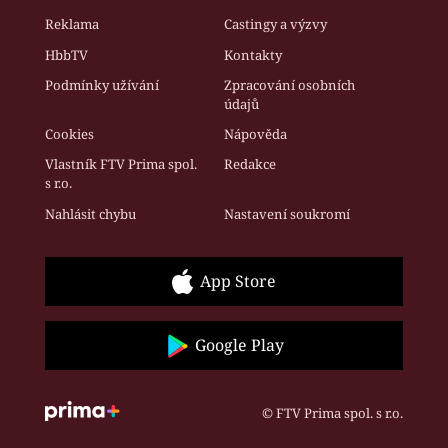
Reklama
Castingy a výzvy
HbbTV
Kontakty
Podmínky užívání
Zpracování osobních
údajů
Cookies
Nápověda
Vlastník FTV Prima spol.
Redakce
s r.o.
Nahlásit chybu
Nastavení soukromí
App Store
Google Play
© FTV Prima spol. s r.o.