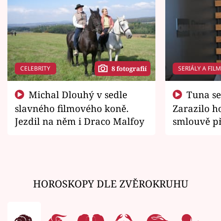
CELEBRITY
SERIÁLY A FIL
8 fotografií
Michal Dlouhý v sedle
Tuna se chtěl vrátit domů.
slavného filmového koně.
Zarazilo ho
Jezdil na něm i Draco Malfoy
smlouvě př
zemřít
HOROSKOPY DLE ZVĚROKRUHU