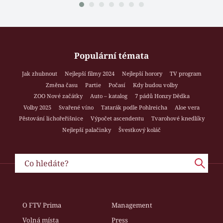
Populární témata
Jak zhubnout
Nejlepší filmy 2024
Nejlepší horory
TV program
Změna času
Partie
Počasí
Kdy budou volby
ZOO Nové začátky
Auto – katalog
7 pádů Honzy Dědka
Volby 2025
Svařené víno
Tatarák podle Pohlreicha
Aloe vera
Pěstování lichořeřišnice
Výpočet ascendentu
Tvarohové knedlíky
Nejlepší palačinky
Švestkový koláč
O FTV Prima
Management
Volná místa
Press