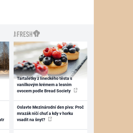
Tartaletky z lineckého těsta s
vanilkovým krémem a lesním
ovocem podle Bread Society
Oslavte Mezinárodní den piva: Proč
mrazák ničí chuť a kdy v horku
atr
vsadit na šnyt?