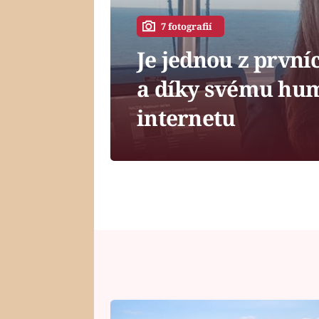
7 fotografií
Je jednou z první
a díky svému hum
internetu