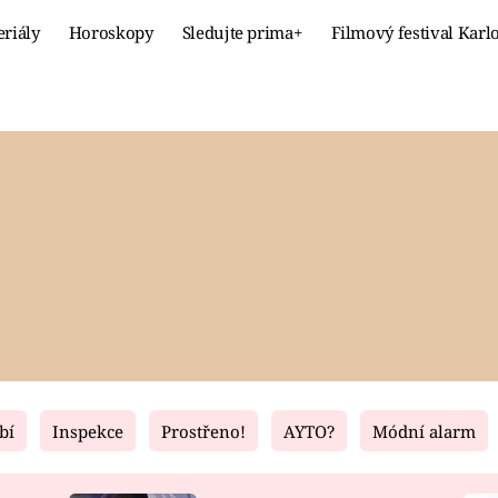
eriály
Horoskopy
Sledujte prima+
Filmový festival Karl
Celebrity
Recept
MÓDA A KRÁSA
HLAVNÍ JÍ
VZTAHY A SEX
SLADKÉ
PRIMA MAMINKA
ZDRAVÉ
bí
Inspekce
Prostřeno!
AYTO?
Módní alarm
Fresh
Living
RECEPTY
BYDLENÍ