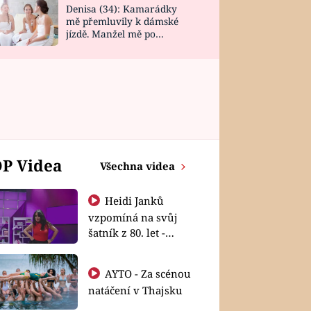
Denisa (34): Kamarádky
mě přemluvily k dámské
jízdě. Manžel mě po
návratu zaskočil
P Videa
Všechna videa
Heidi Janků
vzpomíná na svůj
šatník z 80. let -
Shopaholičky
AYTO - Za scénou
natáčení v Thajsku