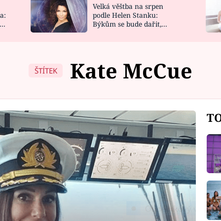
Velká věštba na srpen
NOVINKY
ZAHRADA
a:
podle Helen Stanku:
y
Býkům se bude dařit,
VIDEORECEPTY
DESIGN
Vodnáře čeká jízda
Kate McCue
ŠTÍTEK
TO