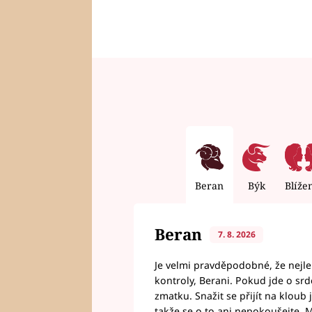
Beran
Býk
Blíže
Beran
7. 8. 2026
Je velmi pravděpodobné, že nejl
kontroly, Berani. Pokud jde o srde
zmatku. Snažit se přijít na klou
takže se o to ani nepokoušejte. M