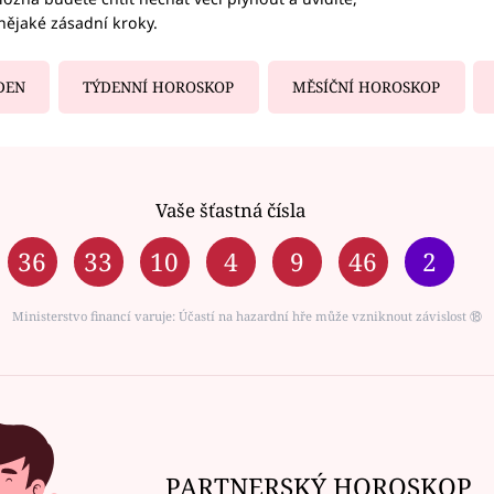
nějaké zásadní kroky.
DEN
TÝDENNÍ HOROSKOP
MĚSÍČNÍ HOROSKOP
Vaše šťastná čísla
36
33
10
4
9
46
2
Ministerstvo financí varuje: Účastí na hazardní hře může vzniknout závislost ⑱
PARTNERSKÝ HOROSKOP