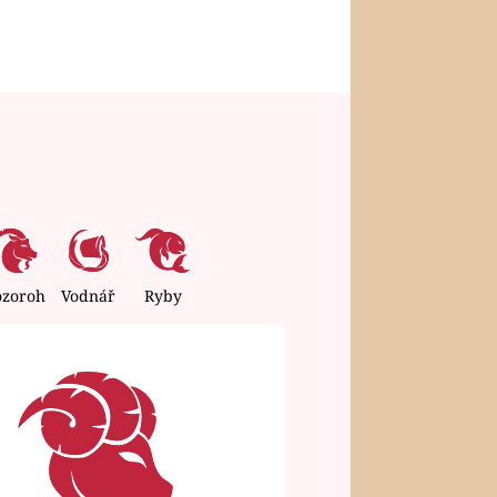
ozoroh
Vodnář
Ryby