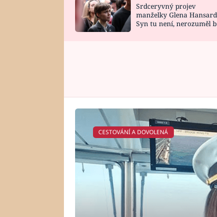
Srdceryvný projev
SNÁŘ
CELEBRITY
manželky Glena Hansard
Syn tu není, nerozuměl b
HOROSKOP NA
VAŘENÍ
tomu, vysvětlila
ROK 2023
CESTOVÁNÍ A DOVOLENÁ