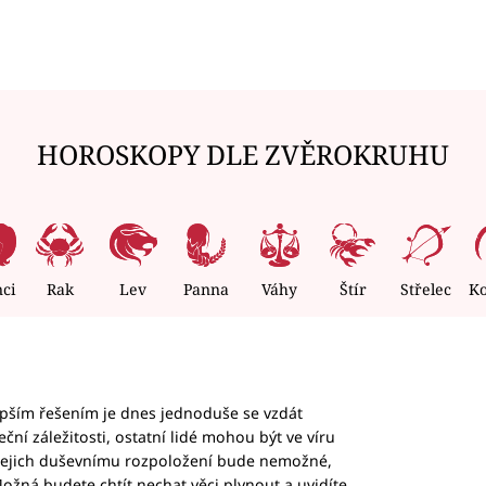
HOROSKOPY DLE ZVĚROKRUHU
nci
Rak
Lev
Panna
Váhy
Štír
Střelec
K
epším řešením je dnes jednoduše se vzdát
ční záležitosti, ostatní lidé mohou být ve víru
b jejich duševnímu rozpoložení bude nemožné,
ožná budete chtít nechat věci plynout a uvidíte,