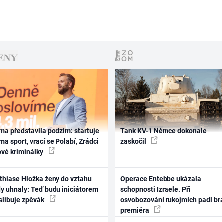
ma představila podzim: startuje
Tank KV-1 Němce dokonale
ma sport, vrací se Polabí, Zrádci
zaskočil
ové kriminálky
thiase Hložka ženy do vztahu
Operace Entebbe ukázala
dy uhnaly: Teď budu iniciátorem
schopnosti Izraele. Při
 slibuje zpěvák
osvobozování rukojmích padl br
premiéra