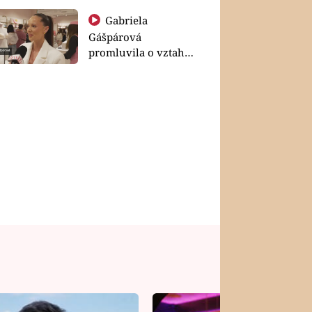
Gabriela
Gášpárová
promluvila o vztahu
a zakládání rodiny