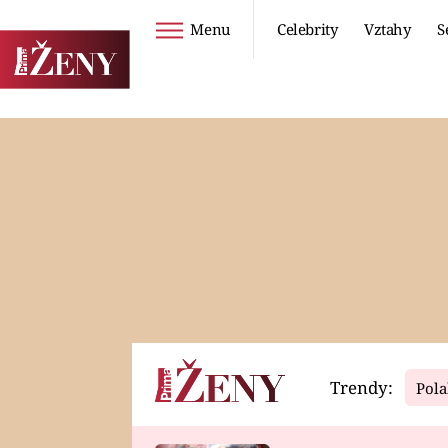
Menu
Celebrity
Vztahy
S
Seriály
Životní styl
ZOO
DIETY A HUBNUTÍ
PROSTŘENO!
CESTOVÁNÍ A
DOVOLENÁ
DUCH
ZDRAVÍ
Trendy:
Pola
Horoskopy
Video
ASTROČLÁNKY
SERIÁLY