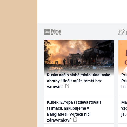
Rusko našlo slabé místo ukrajinské
Pri
obrany. Útočit může téměř bez
Pri
varování
i n
Kubek: Evropa si zdevastovala
Ma
farmacii, nakupujeme v
vž
Bangladéši. Vojtěch ničí
já,
zdravotnictví