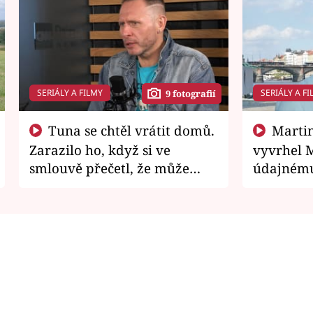
SERIÁLY A FILMY
SERIÁLY A FI
9 fotografií
Tuna se chtěl vrátit domů.
Martin Písařík jako
Zarazilo ho, když si ve
vyvrhel 
smlouvě přečetl, že může
údajnému
zemřít
je v nemil