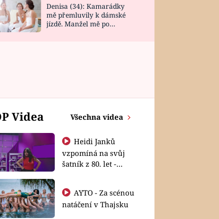
Denisa (34): Kamarádky
mě přemluvily k dámské
jízdě. Manžel mě po
návratu zaskočil
P Videa
Všechna videa
Heidi Janků
vzpomíná na svůj
šatník z 80. let -
Shopaholičky
AYTO - Za scénou
natáčení v Thajsku