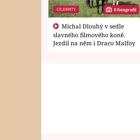
CELEBRITY
8 fotografií
Michal Dlouhý v sedle
slavného filmového koně.
Jezdil na něm i Draco Malfoy