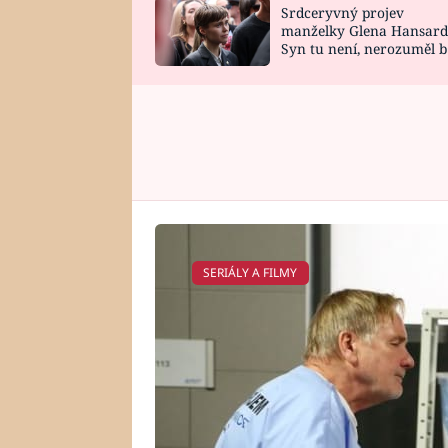
Srdceryvný projev
SNÁŘ
CELEBRITY
manželky Glena Hansard
Syn tu není, nerozuměl b
HOROSKOP NA
VAŘENÍ
tomu, vysvětlila
ROK 2023
SERIÁLY A FILMY