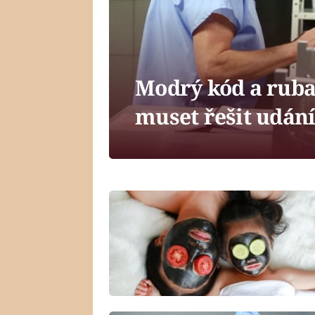
Modrý kód a ruba
muset řešit udání