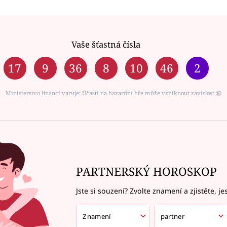
Vaše šťastná čísla
17
9
36
8
10
46
2
Ministerstvo financí varuje: Účastí na hazardní hře může vzniknout závislost ⑱
PARTNERSKÝ HOROSKOP
Jste si souzení? Zvolte znamení a zjistěte, je