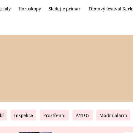
eriály
Horoskopy
Sledujte prima+
Filmový festival Karl
Celebrity
Recept
MÓDA A KRÁSA
HLAVNÍ JÍ
VZTAHY A SEX
SLADKÉ
PRIMA MAMINKA
ZDRAVÉ
bí
Inspekce
Prostřeno!
AYTO?
Módní alarm
Fresh
Living
RECEPTY
BYDLENÍ