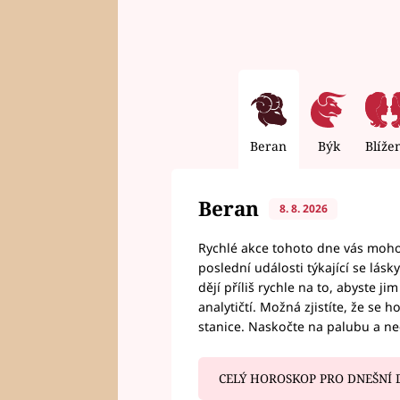
Beran
Býk
Blíže
Beran
8. 8. 2026
Rychlé akce tohoto dne vás mohou
poslední události týkající se lás
dějí příliš rychle na to, abyste 
analytičtí. Možná zjistíte, že se 
stanice. Naskočte na palubu a n
CELÝ HOROSKOP PRO DNEŠNÍ 