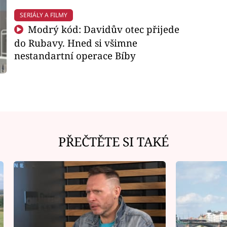
SERIÁLY A FILMY
Modrý kód: Davidův otec přijede
do Rubavy. Hned si všimne
nestandartní operace Bíby
PŘEČTĚTE SI TAKÉ