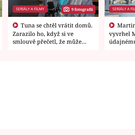
SERIÁLY A FILMY
SERIÁLY A FI
9 fotografií
Tuna se chtěl vrátit domů.
Martin Písařík jako
Zarazilo ho, když si ve
vyvrhel 
smlouvě přečetl, že může
údajnému
zemřít
je v nemil