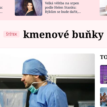
Velká věštba na srpen
NOVINKY
ZAHRADA
a:
podle Helen Stanku:
y
Býkům se bude dařit,
VIDEORECEPTY
DESIGN
Vodnáře čeká jízda
kmenové buňky
ŠTÍTEK
TO