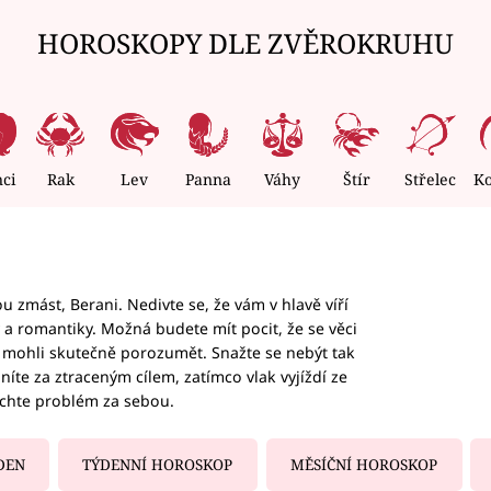
HOROSKOPY DLE ZVĚROKRUHU
nci
Rak
Lev
Panna
Váhy
Štír
Střelec
K
 zmást, Berani. Nedivte se, že vám v hlavě víří
ky a romantiky. Možná budete mít pocit, že se věci
jim mohli skutečně porozumět. Snažte se nebýt tak
honíte za ztraceným cílem, zatímco vlak vyjíždí ze
echte problém za sebou.
DEN
TÝDENNÍ HOROSKOP
MĚSÍČNÍ HOROSKOP