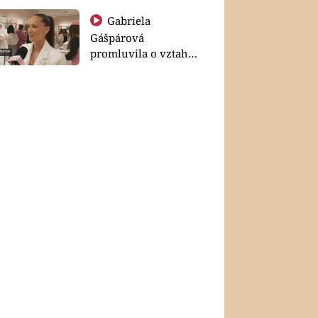
Gabriela
Gášpárová
promluvila o vztahu
a zakládání rodiny