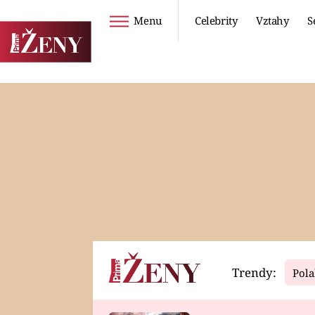
Menu
Celebrity
Vztahy
S
Seriály
Životní styl
ZOO
DIETY A HUBNUTÍ
PROSTŘENO!
CESTOVÁNÍ A
DOVOLENÁ
DUCH
ZDRAVÍ
Trendy:
Pola
Horoskopy
Video
ASTROČLÁNKY
SERIÁLY