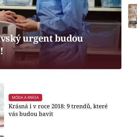
vský urgent budou
!
MÓDA A KRÁSA
Krásná i v roce 2018: 9 trendů, které
vás budou bavit