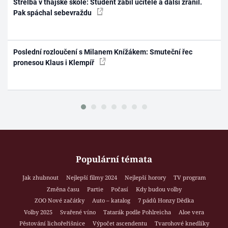
Střelba v thajské škole: Student zabil učitele a další zranil.
Pak spáchal sebevraždu
Poslední rozloučení s Milanem Knížákem: Smuteční řec
pronesou Klaus i Klempíř
Populární témata
Jak zhubnout
Nejlepší filmy 2024
Nejlepší horory
TV program
Změna času
Partie
Počasí
Kdy budou volby
ZOO Nové začátky
Auto – katalog
7 pádů Honzy Dědka
Volby 2025
Svařené víno
Tatarák podle Pohlreicha
Aloe vera
Pěstování lichořeřišnice
Výpočet ascendentu
Tvarohové knedlíky