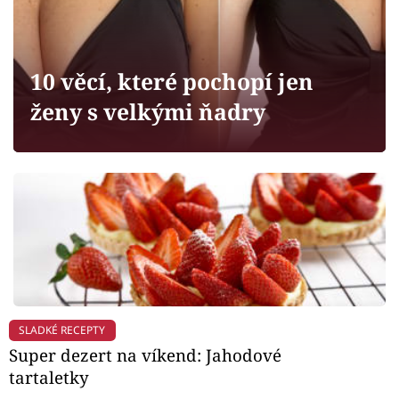
Horoskopy
Sledujte prima+
10 věcí, které pochopí jen
Filmový festival Karlovy Vary
ženy s velkými ňadry
Pořady
Mámy sobě
Přihlášení
Sledujte nás
SLADKÉ RECEPTY
Super dezert na víkend: Jahodové
tartaletky