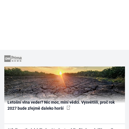
Letošní vlna veder? Nic moc, míní vědci. Vysvětlili, proč rok
2027 bude zřejmě daleko horší