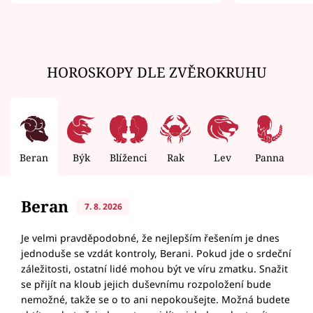
zemřít
HOROSKOPY DLE ZVĚROKRUHU
Beran
Býk
Blíženci
Rak
Lev
Panna
V
Beran
7. 8. 2026
Je velmi pravděpodobné, že nejlepším řešením je dnes
jednoduše se vzdát kontroly, Berani. Pokud jde o srdeční
záležitosti, ostatní lidé mohou být ve víru zmatku. Snažit
se přijít na kloub jejich duševnímu rozpoložení bude
nemožné, takže se o to ani nepokoušejte. Možná budete