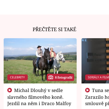
PŘEČTĚTE SI TAKÉ
CELEBRITY
SERIÁLY A FIL
8 fotografií
Michal Dlouhý v sedle
Tuna se chtěl vrátit domů.
slavného filmového koně.
Zarazilo ho
Jezdil na něm i Draco Malfoy
smlouvě př