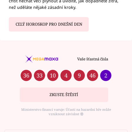
chtít nechat věci plynout a uvidíte, jak dopadnete zítra,
než uděláte nějaké zásadní kroky.
CELÝ HOROSKOP PRO DNEŠNÍ DEN
Vaše šťastná čísla
36
33
10
4
9
46
2
ZKUSTE ŠTĚSTÍ
Ministerstvo financí varuje: Účastí na hazardní hře může
vzniknout závislost ⑱