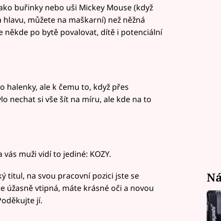
jako buřinky nebo uši Mickey Mouse (když
a hlavu, můžete na maškarní) než něžná
 někde po bytě povalovat, dítě i potenciální
halenky, ale k čemu to, když přes
o nechat si vše šít na míru, ale kde na to
a vás muži vidí to jediné: KOZY.
Ná
 titul, na svou pracovní pozici jste se
e úžasně vtipná, máte krásné oči a novou
oděkujte jí.