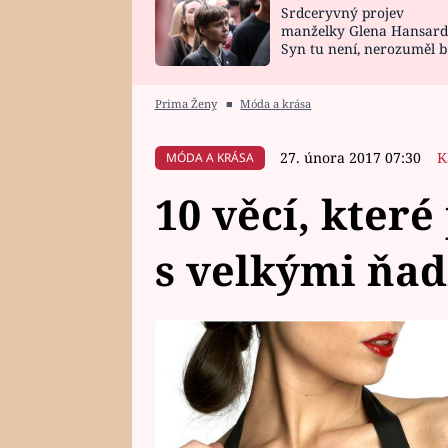
Srdceryvný projev
SNÁŘ
CELEBRITY
manželky Glena Hansard
Syn tu není, nerozuměl b
HOROSKOP NA
VAŘENÍ
tomu, vysvětlila
ROK 2023
Prima Ženy
■
Móda a krása
27. února 2017 07:30
K
MÓDA A KRÁSA
10 věcí, které
s velkými ňad