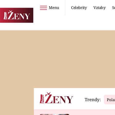
Menu
Celebrity
Vztahy
S
Seriály
Životní styl
ZOO
DIETY A HUBNUTÍ
PROSTŘENO!
CESTOVÁNÍ A
DOVOLENÁ
DUCH
ZDRAVÍ
Trendy:
Pola
Horoskopy
Video
ASTROČLÁNKY
SERIÁLY