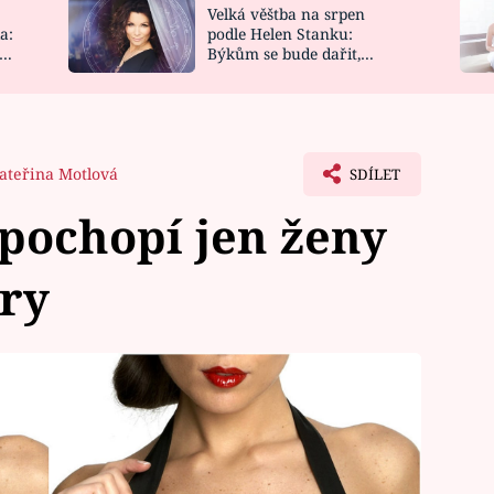
Velká věštba na srpen
NOVINKY
ZAHRADA
a:
podle Helen Stanku:
y
Býkům se bude dařit,
VIDEORECEPTY
DESIGN
Vodnáře čeká jízda
ateřina Motlová
SDÍLET
 pochopí jen ženy
ry