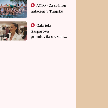
AYTO - Za scénou
natáčení v Thajsku
Gabriela
Gášpárová
promluvila o vztahu
a zakládání rodiny