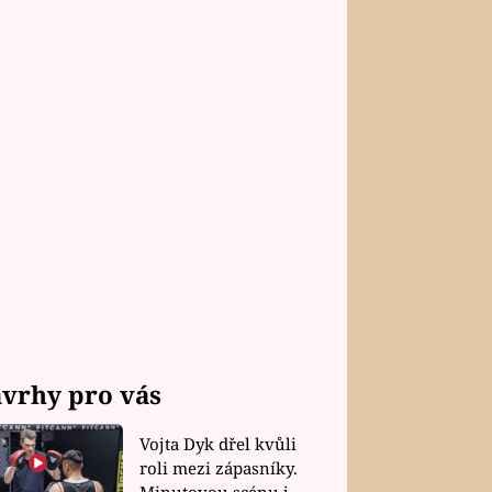
vrhy pro vás
Vojta Dyk dřel kvůli
roli mezi zápasníky.
Minutovou scénu jel