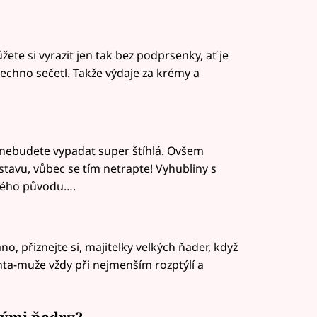
ete si vyrazit jen tak bez podprsenky, ať je
echno sečetl. Takže výdaje za krémy a
 nebudete vypadat super štíhlá. Ovšem
avu, vůbec se tím netrapte! Vyhubliny s
ového původu….
no, přiznejte si, majitelky velkých ňader, když
nta-muže vždy při nejmenším rozptýlí a
lými ňadry?