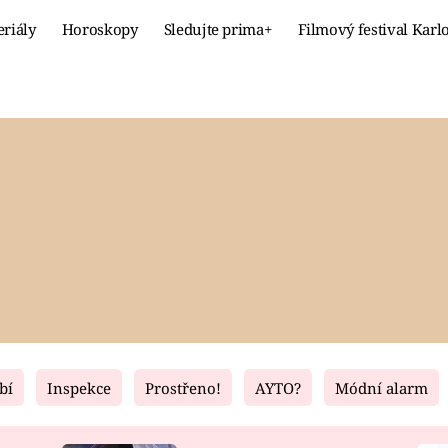
eriály
Horoskopy
Sledujte prima+
Filmový festival Karl
Celebrity
Recept
MÓDA A KRÁSA
HLAVNÍ JÍ
VZTAHY A SEX
SLADKÉ
PRIMA MAMINKA
ZDRAVÉ
bí
Inspekce
Prostřeno!
AYTO?
Módní alarm
Fresh
Living
RECEPTY
BYDLENÍ