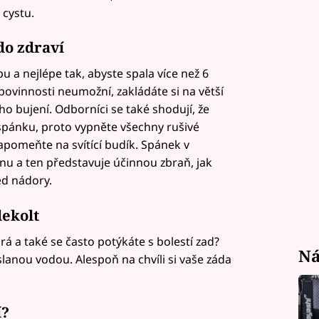
cystu.
do zdraví
u a nejlépe tak, abyste spala více než 6
povinnosti neumožní, zakládáte si na větší
 bujení. Odborníci se také shodují, že
 spánku, proto vypněte všechny rušivé
zapomeňte na svítící budík. Spánek v
nu a ten představuje účinnou zbraň, jak
ed nádory.
dekolt
rá a také se často potýkáte s bolestí zad?
Ná
lanou vodou. Alespoň na chvíli si vaše záda
í?