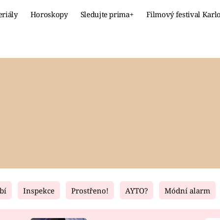
eriály
Horoskopy
Sledujte prima+
Filmový festival Karl
Celebrity
Recept
MÓDA A KRÁSA
HLAVNÍ JÍ
VZTAHY A SEX
SLADKÉ
PRIMA MAMINKA
ZDRAVÉ
bí
Inspekce
Prostřeno!
AYTO?
Módní alarm
Fresh
Living
RECEPTY
BYDLENÍ