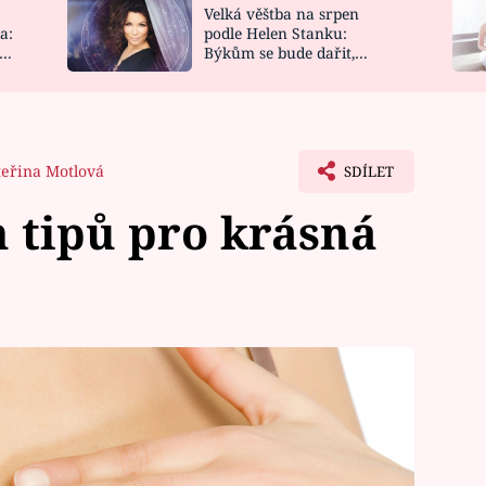
Velká věštba na srpen
NOVINKY
ZAHRADA
a:
podle Helen Stanku:
y
Býkům se bude dařit,
VIDEORECEPTY
DESIGN
Vodnáře čeká jízda
teřina Motlová
SDÍLET
 tipů pro krásná