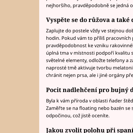
nejhoršího, pravděpodobně se jedná o 
Vyspěte se do růžova a také 
Zaplujte do postele vždy ve stejnou dob
hodin. Pokud vám to příliš pracovních 
pravděpodobnost ke vzniku rakovinného
úplná tma v místnosti podpoří kvalitu
světelné elementy, odložte telefony a 
naprosté tmě aktivuje tvorbu melatoni
chránit nejen prsa, ale i jiné orgány př
Pocit nadlehčení pro bujný 
Byla k vám příroda v oblasti ňader štěd
Zaměřte se na floating nebo bazén se s
odpočinou, což jistě oceníte.
Jakou zvolit polohu při span