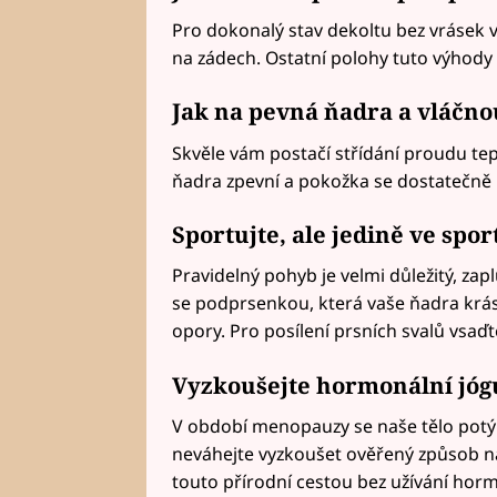
Pro dokonalý stav dekoltu bez vrásek v
na zádech. Ostatní polohy tuto výhody 
Jak na pevná ňadra a vláčn
Skvěle vám postačí střídání proudu tep
ňadra zpevní a pokožka se dostatečně 
Sportujte, ale jedině ve spo
Pravidelný pohyb je velmi důležitý, zapl
se podprsenkou, která vaše ňadra krá
opory. Pro posílení prsních svalů vsaďt
Vyzkoušejte hormonální jóg
V období menopauzy se naše tělo potý
neváhejte vyzkoušet ověřený způsob 
touto přírodní cestou bez užívání hormo