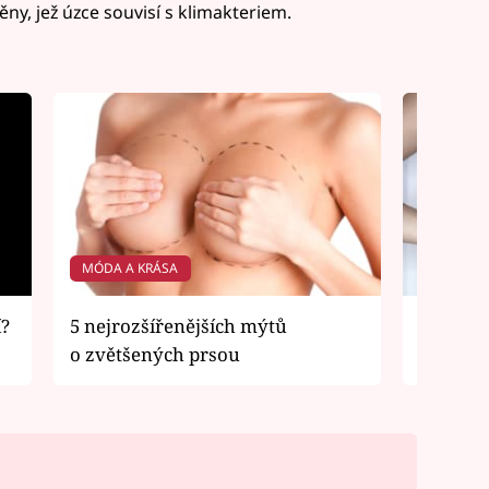
ny, jež úzce souvisí s klimakteriem.
MÓDA A KRÁSA
MÓDA A 
í?
5 nejrozšířenějších mýtů
Podprse
o zvětšených prsou
jak je n