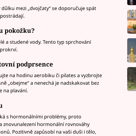
 důlku mezi „dvojčaty“ se doporučuje spát
postrádají.
ou pokožku?
lé a studené vody. Tento typ sprchování
prokrví.
rtovní podprsence
ujte na hodinu aerobiku či pilates a vyzbrojte
sně „obejme“ a nenechá je nadskakovat bez
e na plavání.
u
ká s hormonálními problémy, proto
na znovunalezení hormonální rovnováhy
nů. Pozitivně zapůsobí na vaši duši i tělo,