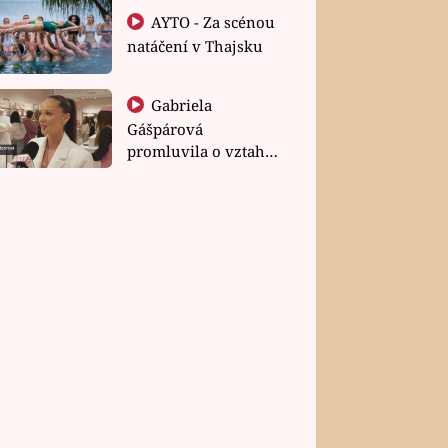
AYTO - Za scénou
natáčení v Thajsku
Gabriela
Gášpárová
promluvila o vztahu
a zakládání rodiny