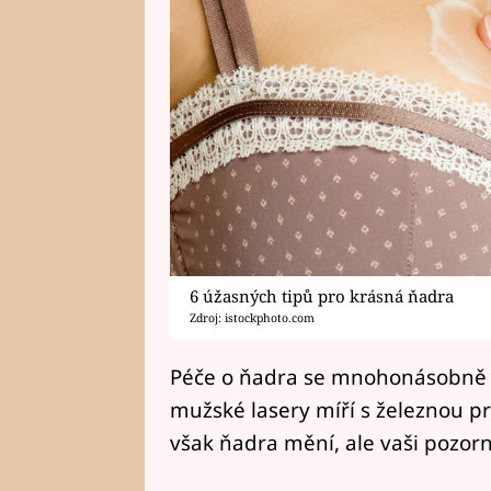
6 úžasných tipů pro krásná ňadra
Zdroj: istockphoto.com
Péče o ňadra se mnohonásobně vy
mužské lasery míří s železnou pr
však ňadra mění, ale vaši pozorno