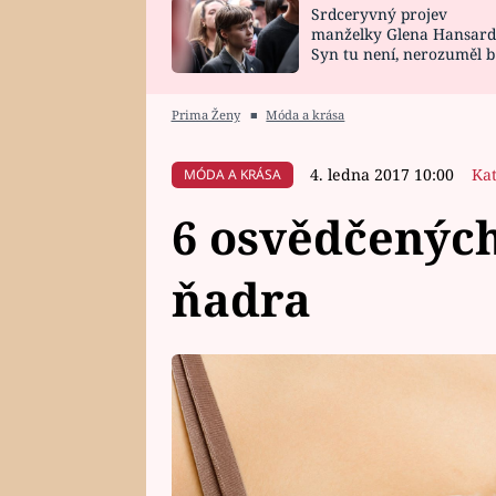
Srdceryvný projev
SNÁŘ
CELEBRITY
manželky Glena Hansard
Syn tu není, nerozuměl b
HOROSKOP NA
VAŘENÍ
tomu, vysvětlila
ROK 2023
Prima Ženy
■
Móda a krása
4. ledna 2017 10:00
Ka
MÓDA A KRÁSA
6 osvědčených
ňadra