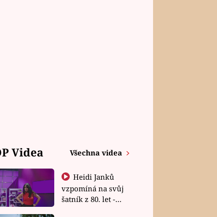
P Videa
Všechna videa
Heidi Janků
vzpomíná na svůj
šatník z 80. let -
Shopaholičky