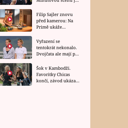
bez dubla
Filip Sajler znovu
před kamerou: Na
Primě ukáže
poctivou kuchyni i
rychlé recepty
Vyřazení se
tentokrát nekonalo.
Dvojčata ale mají po
uzavření třetí etapy
závodu nůž na krku
Šok v Kambodži.
Favoritky Chicas
končí, závod ukázal
svou nejtvrdší tvář