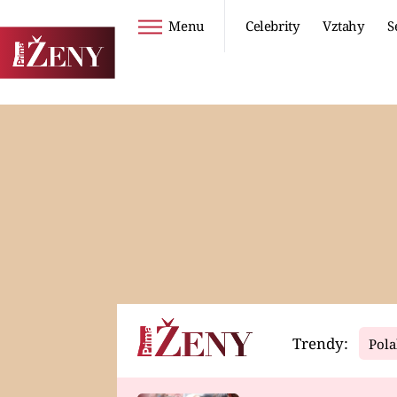
Menu
Celebrity
Vztahy
S
Seriály
Životní styl
ZOO
DIETY A HUBNUTÍ
PROSTŘENO!
CESTOVÁNÍ A
DOVOLENÁ
DUCH
ZDRAVÍ
Trendy:
Pola
Horoskopy
Video
ASTROČLÁNKY
SERIÁLY