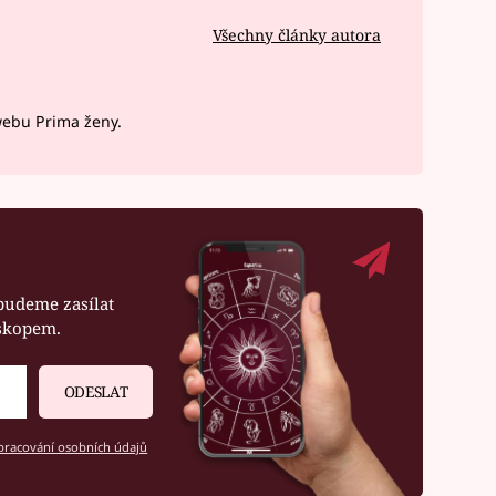
Všechny články autora
webu Prima ženy.
budeme zasílat
oskopem.
ODESLAT
racování osobních údajů