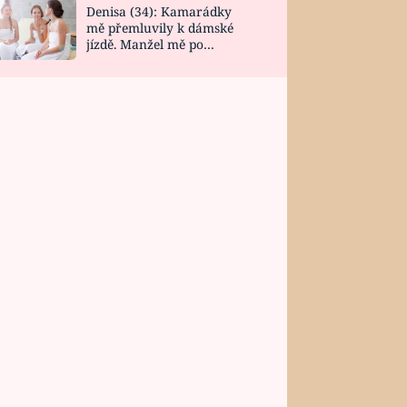
Denisa (34): Kamarádky
mě přemluvily k dámské
jízdě. Manžel mě po
návratu zaskočil