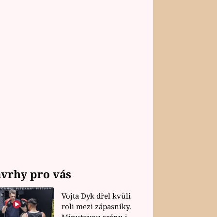
vrhy pro vás
Vojta Dyk dřel kvůli
roli mezi zápasníky.
Minutovou scénu jel