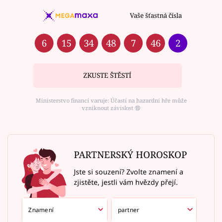
Vaše šťastná čísla
6
15
34
48
7
46
2
ZKUSTE ŠTĚSTÍ
Ministerstvo financí varuje: Účastí na hazardní hře může
vzniknout závislost ⑱
PARTNERSKÝ HOROSKOP
Jste si souzení? Zvolte znamení a
zjistěte, jestli vám hvězdy přejí.