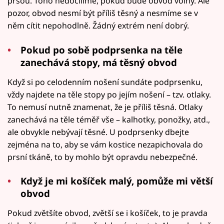
prsou. Toho nedocílíme, pokud bude obvod volný. Ale
pozor, obvod nesmí být příliš těsný a nesmíme se v
něm cítit nepohodlně. Žádný extrém není dobrý.
Pokud po sobě podprsenka na těle
zanechává stopy, má těsný obvod
Když si po celodenním nošení sundáte podprsenku,
vždy najdete na těle stopy po jejím nošení – tzv. otlaky.
To nemusí nutně znamenat, že je příliš těsná. Otlaky
zanechává na těle téměř vše – kalhotky, ponožky, atd.,
ale obvykle nebývají těsné. U podprsenky dbejte
zejména na to, aby se vám kostice nezapichovala do
prsní tkáně, to by mohlo být opravdu nebezpečné.
Když je mi košíček malý, pomůže mi větší
obvod
Pokud zvětšíte obvod, zvětší se i košíček, to je pravda