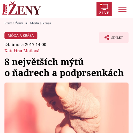
ŽIVĚ
Prima Ženy
■
Móda a krása
Trendy:
Polabí
Inspekce
Prostřeno!
AYTO?
MÓDA A KRÁSA
SDÍLET
Módní alarm
Zrádci
Proměny
24. února 2017 14:00
Kateřina Motlová
8 největších mýtů
o ňadrech a podprsenkách
Témata
Celebrity
Vztahy
Seriály