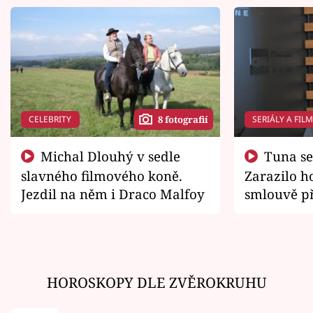
CELEBRITY
SERIÁLY A FIL
8 fotografií
Michal Dlouhý v sedle
Tuna se chtěl vrátit domů.
slavného filmového koně.
Zarazilo ho
Jezdil na něm i Draco Malfoy
smlouvě př
zemřít
HOROSKOPY DLE ZVĚROKRUHU