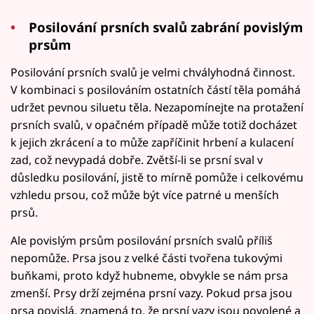
Posilování prsních svalů zabrání povislým
prsům
Posilování prsních svalů je velmi chvályhodná činnost.
V kombinaci s posilováním ostatních částí těla pomáhá
udržet pevnou siluetu těla. Nezapomínejte na protažení
prsních svalů, v opačném případě může totiž docházet
k jejich zkrácení a to může zapříčinit hrbení a kulacení
zad, což nevypadá dobře. Zvětší-li se prsní sval v
důsledku posilování, jistě to mírně pomůže i celkovému
vzhledu prsou, což může být více patrné u menších
prsů.
Ale povislým prsům posilování prsních svalů příliš
nepomůže. Prsa jsou z velké části tvořena tukovými
buňkami, proto když hubneme, obvykle se nám prsa
zmenší. Prsy drží zejména prsní vazy. Pokud prsa jsou
prsa povislá, znamená to, že prsní vazy jsou povolené a