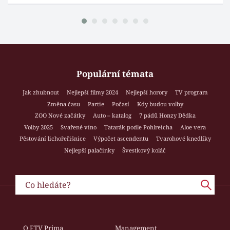
Populární témata
Jak zhubnout
Nejlepší filmy 2024
Nejlepší horory
TV program
Změna času
Partie
Počasí
Kdy budou volby
ZOO Nové začátky
Auto – katalog
7 pádů Honzy Dědka
Volby 2025
Svařené víno
Tatarák podle Pohlreicha
Aloe vera
Pěstování lichořeřišnice
Výpočet ascendentu
Tvarohové knedlíky
Nejlepší palačinky
Švestkový koláč
O FTV Prima
Management