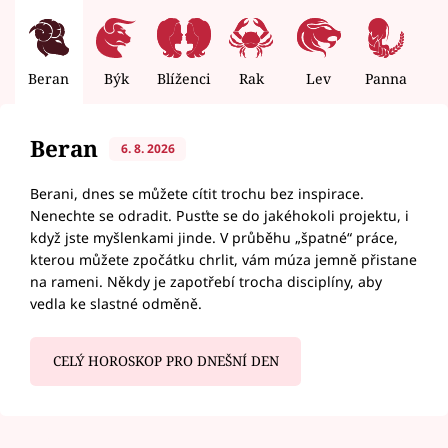
Beran
Býk
Blíženci
Rak
Lev
Panna
V
Beran
6. 8. 2026
Berani, dnes se můžete cítit trochu bez inspirace.
Nenechte se odradit. Pusťte se do jakéhokoli projektu, i
když jste myšlenkami jinde. V průběhu „špatné“ práce,
kterou můžete zpočátku chrlit, vám múza jemně přistane
na rameni. Někdy je zapotřebí trocha disciplíny, aby
vedla ke slastné odměně.
CELÝ HOROSKOP PRO DNEŠNÍ DEN