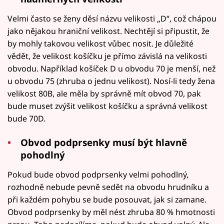
Velmi často se ženy děsí názvu velikosti „D“, což chápou
jako nějakou hraniční velikost. Nechtějí si připustit, že
by mohly takovou velikost vůbec nosit. Je důležité
vědět, že velikost košíčku je přímo závislá na velikosti
obvodu. Například košíček D u obvodu 70 je menší, než
u obvodu 75 (zhruba o jednu velikost). Nosí-li tedy žena
velikost 80B, ale měla by správně mít obvod 70, pak
bude muset zvýšit velikost košíčku a správná velikost
bude 70D.
Obvod podprsenky musí být hlavně
pohodlný
Pokud bude obvod podprsenky velmi pohodlný,
rozhodně nebude pevně sedět na obvodu hrudníku a
při každém pohybu se bude posouvat, jak si zamane.
Obvod podprsenky by měl nést zhruba 80 % hmotnosti