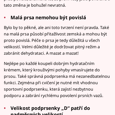
tato změna je bohužel nevratná.
Malá prsa nemohou být povislá
Bylo by to pěkné, ale ani toto tvrzení není pravda. Také
na malá prsa působí přitažlivost zemská a mohou být
proto povislá. Péče o prsa je tedy důležitá u všech
velikostí. Velmi důležité je dodržovat pitný režim a
zabránit dehydrataci. A mazat a mazat!
Nejlépe po každé koupeli dobrým hydratačním
krémem, který krouživými pohyby vmasírujete do
prsou. Také správná podprsenka má nezanedbatelnou
funkci. Zejména při cvičení je nutné mít vhodnou
sportovní podprsenku, která zajistí nezbytnou
podporu a zabrání rychlému povolení prsních vazů.
Velikost podprsenky „D“ patří do
nadměrných velikostí