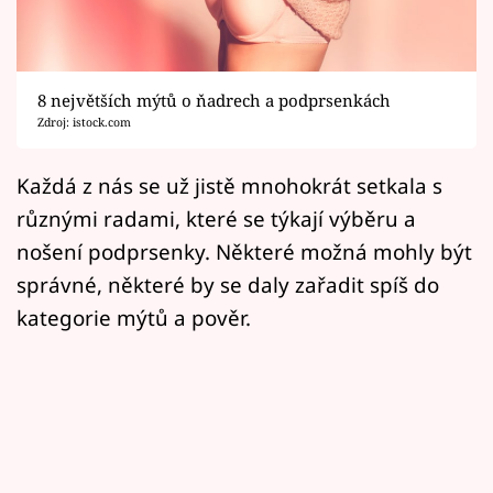
Horoskopy
Sledujte prima+
8 největších mýtů o ňadrech a podprsenkách
Filmový festival Karlovy Vary
Zdroj: istock.com
Pořady
Každá z nás se už jistě mnohokrát setkala s
různými radami, které se týkají výběru a
Mámy sobě
nošení podprsenky. Některé možná mohly být
správné, některé by se daly zařadit spíš do
Přihlášení
kategorie mýtů a pověr.
Sledujte nás