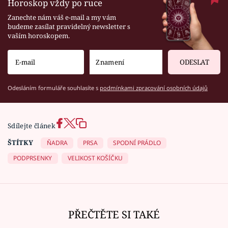
Horoskop vždy po ruce
Zanechte nám váš e-mail a my vám
budeme zasílat pravidelný newsletter s
vaším horoskopem.
ODESLAT
Odesláním formuláře souhlasíte s
podmínkami zpracování osobních údajů
Sdílejte článek
ŠTÍTKY
ŇADRA
PRSA
SPODNÍ PRÁDLO
PODPRSENKY
VELIKOST KOŠÍČKU
PŘEČTĚTE SI TAKÉ