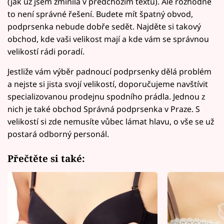
(jak už jsem zmínila v předchozím textu). Ale rozhodně
to není správné řešení. Budete mít špatný obvod,
podprsenka nebude dobře sedět. Najděte si takový
obchod, kde vaši velikost mají a kde vám se správnou
velikostí rádi poradí.
Jestliže vám výběr padnoucí podprsenky dělá problém
a nejste si jista svojí velikostí, doporučujeme navštívit
specializovanou prodejnu spodního prádla. Jednou z
nich je také obchod Správná podprsenka v Praze. S
velikostí si zde nemusíte vůbec lámat hlavu, o vše se už
postará odborný personál.
Přečtěte si také: