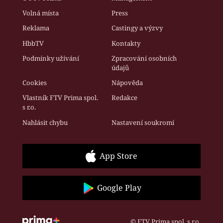
Volná místa
Press
Reklama
Castingy a výzvy
HbbTV
Kontakty
Podmínky užívání
Zpracování osobních
údajů
Cookies
Nápověda
Vlastník FTV Prima spol.
Redakce
s r.o.
Nahlásit chybu
Nastavení soukromí
App Store
Google Play
© FTV Prima spol. s r.o.