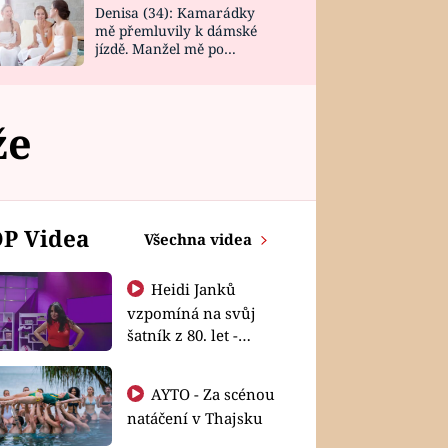
Denisa (34): Kamarádky
mě přemluvily k dámské
jízdě. Manžel mě po
návratu zaskočil
že
P Videa
Všechna videa
Heidi Janků
vzpomíná na svůj
šatník z 80. let -
Shopaholičky
AYTO - Za scénou
natáčení v Thajsku