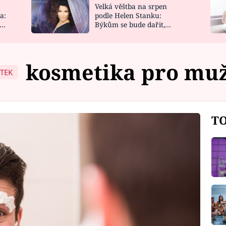
Velká věštba na srpen
NOVINKY
ZAHRADA
a:
podle Helen Stanku:
y
Býkům se bude dařit,
VIDEORECEPTY
DESIGN
Vodnáře čeká jízda
kosmetika pro mu
ÍTEK
TO