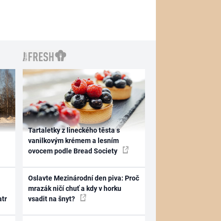
Tartaletky z lineckého těsta s
vanilkovým krémem a lesním
ovocem podle Bread Society
Oslavte Mezinárodní den piva: Proč
mrazák ničí chuť a kdy v horku
atr
vsadit na šnyt?