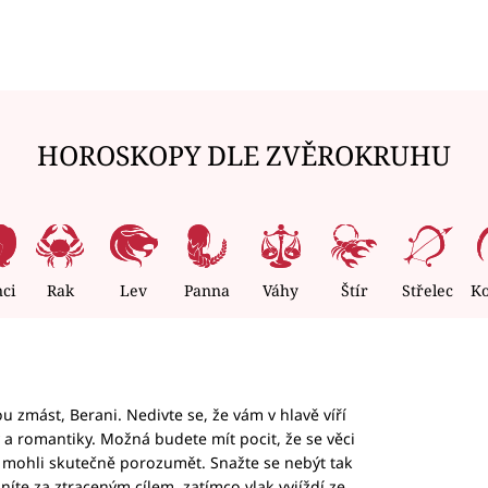
HOROSKOPY DLE ZVĚROKRUHU
nci
Rak
Lev
Panna
Váhy
Štír
Střelec
K
 zmást, Berani. Nedivte se, že vám v hlavě víří
ky a romantiky. Možná budete mít pocit, že se věci
jim mohli skutečně porozumět. Snažte se nebýt tak
honíte za ztraceným cílem, zatímco vlak vyjíždí ze