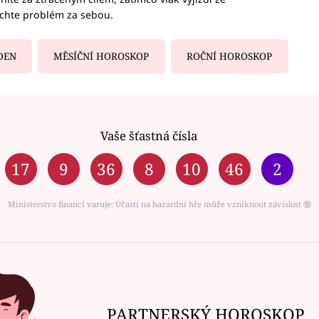
echte problém za sebou.
DEN
MĚSÍČNÍ HOROSKOP
ROČNÍ HOROSKOP
Vaše šťastná čísla
17
9
36
8
10
46
2
Ministerstvo financí varuje: Účastí na hazardní hře může vzniknout závislost ⑱
PARTNERSKÝ HOROSKOP