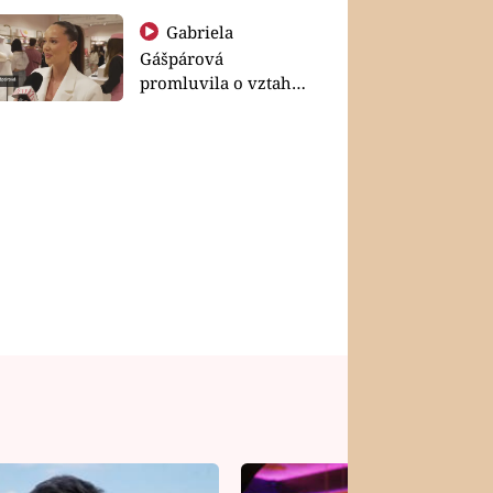
Gabriela
Gášpárová
promluvila o vztahu
a zakládání rodiny