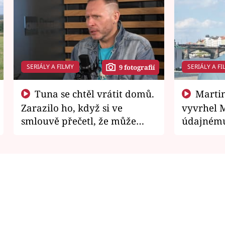
SERIÁLY A FILMY
SERIÁLY A FI
9 fotografií
Tuna se chtěl vrátit domů.
Martin Písařík jako
Zarazilo ho, když si ve
vyvrhel 
smlouvě přečetl, že může
údajnému
zemřít
je v nemil