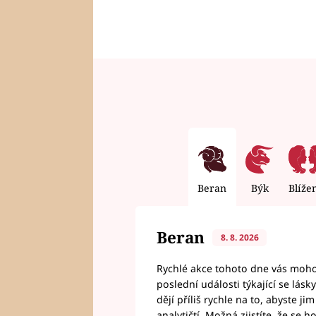
Beran
Býk
Blíže
Beran
8. 8. 2026
Rychlé akce tohoto dne vás mohou
poslední události týkající se lás
dějí příliš rychle na to, abyste 
analytičtí. Možná zjistíte, že se 