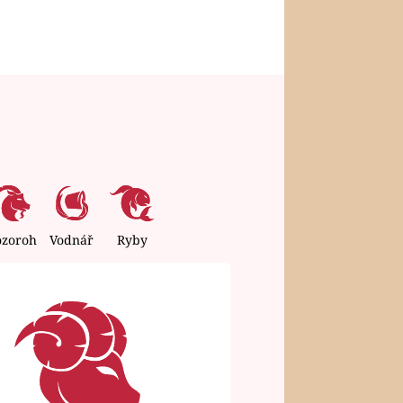
ozoroh
Vodnář
Ryby