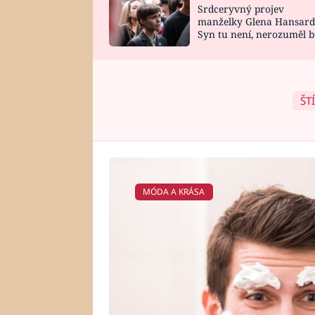
Srdceryvný projev
SNÁŘ
CELEBRITY
manželky Glena Hansard
Syn tu není, nerozuměl b
HOROSKOP NA
VAŘENÍ
tomu, vysvětlila
ROK 2023
ŠT
MÓDA A KRÁSA