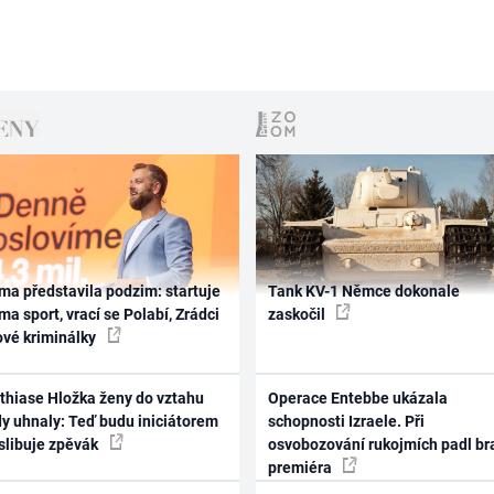
ma představila podzim: startuje
Tank KV-1 Němce dokonale
ma sport, vrací se Polabí, Zrádci
zaskočil
ové kriminálky
thiase Hložka ženy do vztahu
Operace Entebbe ukázala
dy uhnaly: Teď budu iniciátorem
schopnosti Izraele. Při
 slibuje zpěvák
osvobozování rukojmích padl br
premiéra