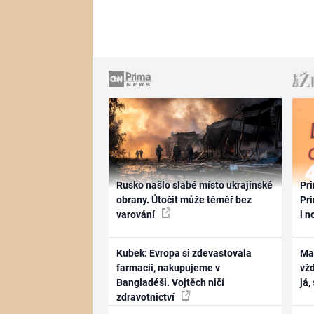
Rusko našlo slabé místo ukrajinské
Pri
obrany. Útočit může téměř bez
Pri
varování
i n
Kubek: Evropa si zdevastovala
Ma
farmacii, nakupujeme v
vž
Bangladéši. Vojtěch ničí
já,
zdravotnictví