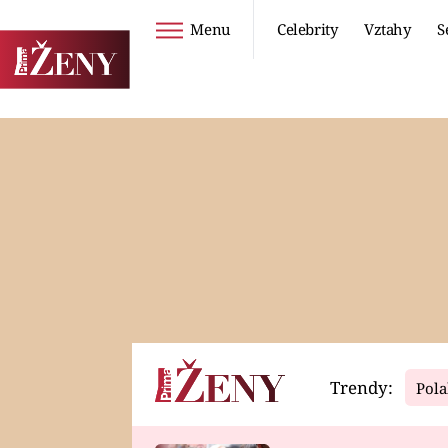
Menu
Celebrity
Vztahy
S
Seriály
Životní styl
ZOO
DIETY A HUBNUTÍ
PROSTŘENO!
CESTOVÁNÍ A
DOVOLENÁ
DUCH
ZDRAVÍ
Trendy:
Pola
Horoskopy
Video
ASTROČLÁNKY
SERIÁLY