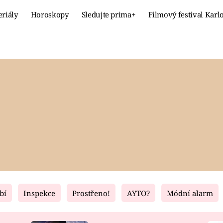
eriály
Horoskopy
Sledujte prima+
Filmový festival Karl
Celebrity
Recept
MÓDA A KRÁSA
HLAVNÍ JÍ
VZTAHY A SEX
SLADKÉ
PRIMA MAMINKA
ZDRAVÉ
bí
Inspekce
Prostřeno!
AYTO?
Módní alarm
Fresh
Living
RECEPTY
BYDLENÍ