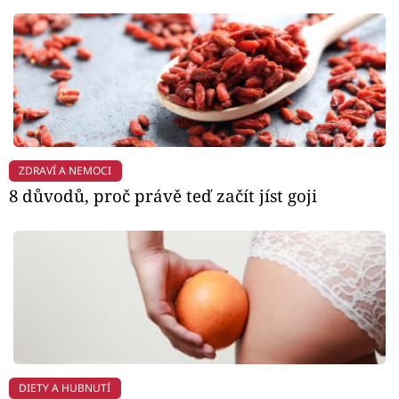
ZDRAVÍ A NEMOCI
8 důvodů, proč právě teď začít jíst goji
DIETY A HUBNUTÍ