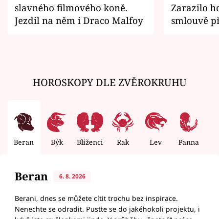
slavného filmového koně.
Zarazilo ho
Jezdil na něm i Draco Malfoy
smlouvě př
zemřít
HOROSKOPY DLE ZVĚROKRUHU
Beran
Býk
Blíženci
Rak
Lev
Panna
V
Beran
6. 8. 2026
Berani, dnes se můžete cítit trochu bez inspirace.
Nenechte se odradit. Pusťte se do jakéhokoli projektu, i