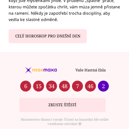
když jste myšlenkami jinde. V průběhu „špatné“ práce,
kterou můžete zpočátku chrlit, vám múza jemně přistane
na rameni. Někdy je zapotřebí trocha disciplíny, aby
vedla ke slastné odměně.
CELÝ HOROSKOP PRO DNEŠNÍ DEN
Vaše šťastná čísla
6
15
34
48
7
46
2
ZKUSTE ŠTĚSTÍ
Ministerstvo financí varuje: Účastí na hazardní hře může
vzniknout závislost ⑱