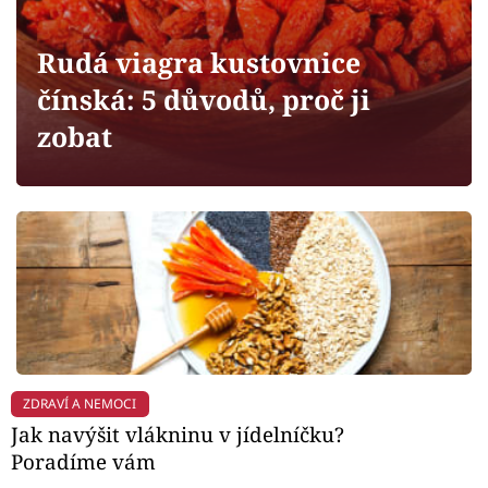
Horoskopy
Sledujte prima+
Rudá viagra kustovnice
čínská: 5 důvodů, proč ji
Filmový festival Karlovy Vary
zobat
Pořady
Mámy sobě
Přihlášení
Sledujte nás
ZDRAVÍ A NEMOCI
Jak navýšit vlákninu v jídelníčku?
Poradíme vám