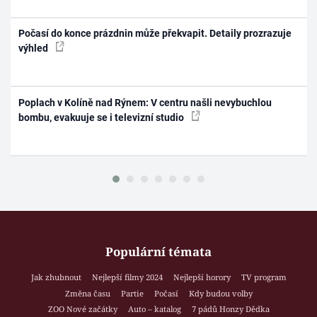
Počasí do konce prázdnin může překvapit. Detaily prozrazuje
výhled
Poplach v Kolíně nad Rýnem: V centru našli nevybuchlou
bombu, evakuuje se i televizní studio
Populární témata
Jak zhubnout
Nejlepší filmy 2024
Nejlepší horory
TV program
Změna času
Partie
Počasí
Kdy budou volby
ZOO Nové začátky
Auto – katalog
7 pádů Honzy Dědka