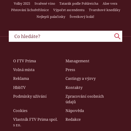
Volby 2025
Svařené víno
Tatarák podle Pohlreicha
Aloe vera
Pěstování lichořeřišnice
Výpočet ascendentu
Tvarohové knedlíky
Nejlepší palačinky
Švestkový koláč
O FTV Prima
Management
Volná místa
Press
Reklama
Castingy a výzvy
HbbTV
Kontakty
Podmínky užívání
Zpracování osobních
údajů
Cookies
Nápověda
Vlastník FTV Prima spol.
Redakce
s r.o.