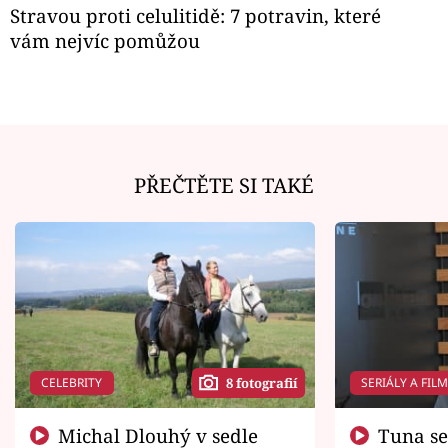
Stravou proti celulitidě: 7 potravin, které
vám nejvíc pomůžou
PŘEČTĚTE SI TAKÉ
CELEBRITY
SERIÁLY A FIL
8 fotografií
Michal Dlouhý v sedle
Tuna se chtěl vrátit domů.