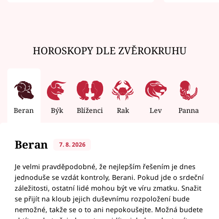
zemřít
HOROSKOPY DLE ZVĚROKRUHU
Beran
Býk
Blíženci
Rak
Lev
Panna
V
Beran
7. 8. 2026
Je velmi pravděpodobné, že nejlepším řešením je dnes
jednoduše se vzdát kontroly, Berani. Pokud jde o srdeční
záležitosti, ostatní lidé mohou být ve víru zmatku. Snažit
se přijít na kloub jejich duševnímu rozpoložení bude
nemožné, takže se o to ani nepokoušejte. Možná budete