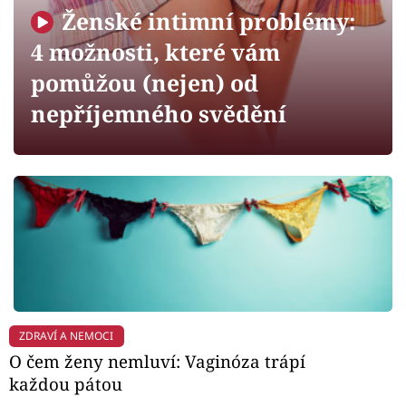
Horoskopy
Ženské intimní problémy:
Sledujte prima+
4 možnosti, které vám
pomůžou (nejen) od
Filmový festival Karlovy Vary
nepříjemného svědění
Pořady
Mámy sobě
Přihlášení
Sledujte nás
ZDRAVÍ A NEMOCI
O čem ženy nemluví: Vaginóza trápí
každou pátou