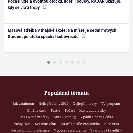
Počasí udělá dvojitou otočku, udeří i bouřky. RADAR ukazuje,
kdy se vrátí tropy
Masová střelba v thajské škole: Na místě je sedm mrtvých.
Student po útoku spáchal sebevraždu
Populární témata
Jak zhubnout
Nejlepší filmy 2024
Nejlepší horory
TV program
Změna času
Partie
Počasí
Kdy budou volby
ZOO Nové začátky
Auto – katalog
7 pádů Honzy Dědka
Volby 2025
Svařené víno
Tatarák podle Pohlreicha
Aloe vera
Pěstování lichořeřišnice
Výpočet ascendentu
Tvarohové knedlíky