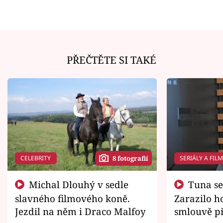
PŘEČTĚTE SI TAKÉ
CELEBRITY
SERIÁLY A FIL
8 fotografií
Michal Dlouhý v sedle
Tuna se chtěl vrátit domů.
slavného filmového koně.
Zarazilo ho
Jezdil na něm i Draco Malfoy
smlouvě př