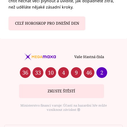
chtít nechat věci plynout a uvidíte, jak dopadnete zítra,
než uděláte nějaké zásadní kroky.
CELÝ HOROSKOP PRO DNEŠNÍ DEN
Vaše šťastná čísla
36
33
10
4
9
46
2
ZKUSTE ŠTĚSTÍ
Ministerstvo financí varuje: Účastí na hazardní hře může
vzniknout závislost ⑱