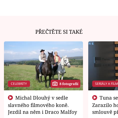
PŘEČTĚTE SI TAKÉ
CELEBRITY
SERIÁLY A FIL
8 fotografií
Michal Dlouhý v sedle
Tuna se chtěl vrátit domů.
slavného filmového koně.
Zarazilo ho
Jezdil na něm i Draco Malfoy
smlouvě př