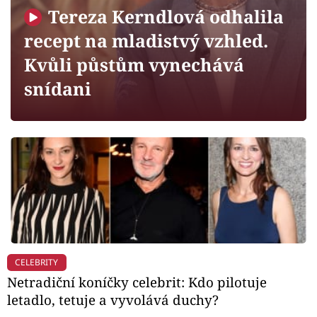
Horoskopy
Tereza Kerndlová odhalila
Sledujte prima+
recept na mladistvý vzhled.
Kvůli půstům vynechává
Filmový festival Karlovy Vary
snídani
Pořady
Mámy sobě
Přihlášení
Sledujte nás
CELEBRITY
Netradiční koníčky celebrit: Kdo pilotuje
letadlo, tetuje a vyvolává duchy?