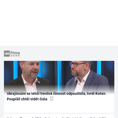
Ukrajincům se lehčí trestná činnost odpouštěla, tvrdí Koten.
Pospíšil chtěl vidět čísla