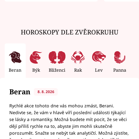
zemřít
HOROSKOPY DLE ZVĚROKRUHU
Beran
Býk
Blíženci
Rak
Lev
Panna
V
Beran
8. 8. 2026
Rychlé akce tohoto dne vás mohou zmást, Berani.
Nedivte se, že vám v hlavě víří poslední události týkající
se lásky a romantiky. Možná budete mít pocit, že se věci
dějí příliš rychle na to, abyste jim mohli skutečně
porozumět. Snažte se nebýt tak analytičtí. Možná zjistíte,