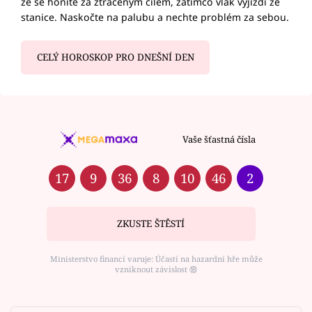
že se honíte za ztraceným cílem, zatímco vlak vyjíždí ze
stanice. Naskočte na palubu a nechte problém za sebou.
CELÝ HOROSKOP PRO DNEŠNÍ DEN
Vaše šťastná čísla
17
9
36
8
10
46
2
ZKUSTE ŠTĚSTÍ
Ministerstvo financí varuje: Účastí na hazardní hře může
vzniknout závislost ⑱