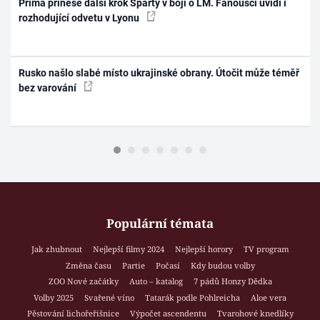
Prima přinese další krok Sparty v boji o LM. Fanoušci uvidí i
rozhodující odvetu v Lyonu
Rusko našlo slabé místo ukrajinské obrany. Útočit může téměř
bez varování
Populární témata
Jak zhubnout
Nejlepší filmy 2024
Nejlepší horory
TV program
Změna času
Partie
Počasí
Kdy budou volby
ZOO Nové začátky
Auto – katalog
7 pádů Honzy Dědka
Volby 2025
Svařené víno
Tatarák podle Pohlreicha
Aloe vera
Pěstování lichořeřišnice
Výpočet ascendentu
Tvarohové knedlíky