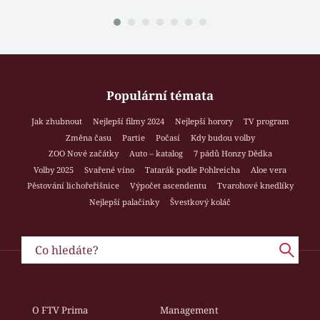
Populární témata
Jak zhubnout
Nejlepší filmy 2024
Nejlepší horory
TV program
Změna času
Partie
Počasí
Kdy budou volby
ZOO Nové začátky
Auto – katalog
7 pádů Honzy Dědka
Volby 2025
Svařené víno
Tatarák podle Pohlreicha
Aloe vera
Pěstování lichořeřišnice
Výpočet ascendentu
Tvarohové knedlíky
Nejlepší palačinky
Švestkový koláč
O FTV Prima
Management