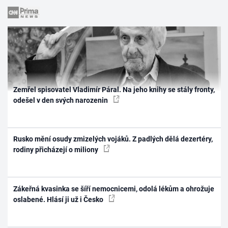
Zemřel spisovatel Vladimír Páral. Na jeho knihy se stály fronty,
odešel v den svých narozenin
Rusko mění osudy zmizelých vojáků. Z padlých dělá dezertéry,
rodiny přicházejí o miliony
Zákeřná kvasinka se šíří nemocnicemi, odolá lékům a ohrožuje
oslabené. Hlásí ji už i Česko