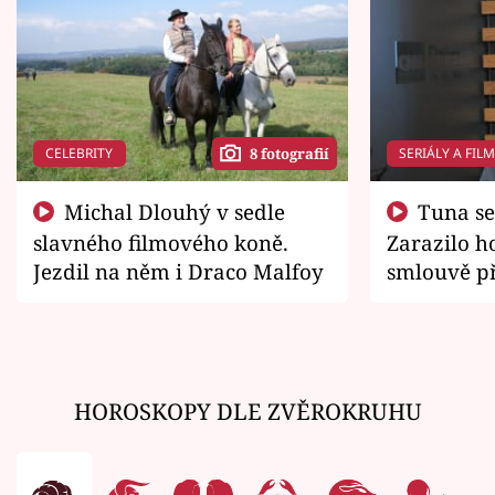
CELEBRITY
SERIÁLY A FIL
8 fotografií
Michal Dlouhý v sedle
Tuna se chtěl vrátit domů.
slavného filmového koně.
Zarazilo ho
Jezdil na něm i Draco Malfoy
smlouvě př
zemřít
HOROSKOPY DLE ZVĚROKRUHU