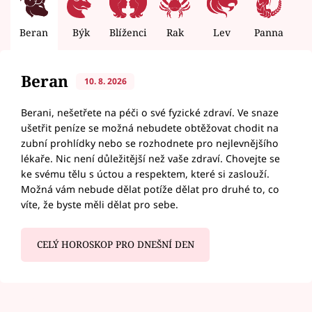
Beran
Býk
Blíženci
Rak
Lev
Panna
V
Beran
10. 8. 2026
Berani, nešetřete na péči o své fyzické zdraví. Ve snaze
ušetřit peníze se možná nebudete obtěžovat chodit na
zubní prohlídky nebo se rozhodnete pro nejlevnějšího
lékaře. Nic není důležitější než vaše zdraví. Chovejte se
ke svému tělu s úctou a respektem, které si zaslouží.
Možná vám nebude dělat potíže dělat pro druhé to, co
víte, že byste měli dělat pro sebe.
CELÝ HOROSKOP PRO DNEŠNÍ DEN