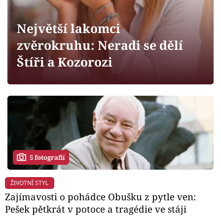
Horoskopy
Sledujte prima+
Největší lakomci
zvěrokruhu: Neradi se dělí
Filmový festival Karlovy Vary
Štíři a Kozorozi
Pořady
Mámy sobě
Přihlášení
5 fotografií
Sledujte nás
ŽIVOTNÍ STYL
Zajímavosti o pohádce Obušku z pytle ven:
Pešek pětkrát v potoce a tragédie ve stáji