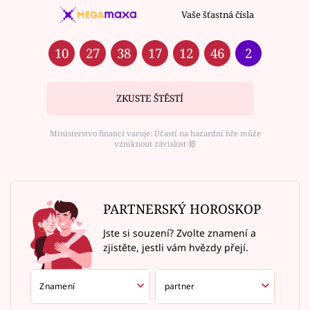
Vaše šťastná čísla
10
27
38
17
12
46
2
ZKUSTE ŠTĚSTÍ
Ministerstvo financí varuje: Účastí na hazardní hře může
vzniknout závislost ⑱
PARTNERSKÝ HOROSKOP
Jste si souzení? Zvolte znamení a
zjistěte, jestli vám hvězdy přejí.