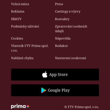
Volná místa
Press
Reklama
Castingy a výzvy
HbbTV
Kontakty
Podmínky užívání
Zpracování osobních
údajů
Cookies
Nápověda
Vlastník FTV Prima spol.
Redakce
s r.o.
Nahlásit chybu
Nastavení soukromí
App Store
Google Play
© FTV Prima spol. s r.o.