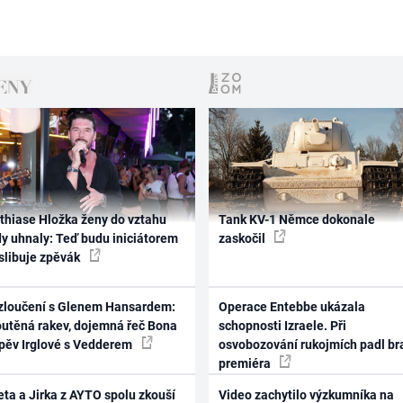
thiase Hložka ženy do vztahu
Tank KV-1 Němce dokonale
dy uhnaly: Teď budu iniciátorem
zaskočil
 slibuje zpěvák
zloučení s Glenem Hansardem:
Operace Entebbe ukázala
outěná rakev, dojemná řeč Bona
schopnosti Izraele. Při
zpěv Irglové s Vedderem
osvobozování rukojmích padl br
premiéra
ta a Jirka z AYTO spolu zkouší
Video zachytilo výzkumníka na