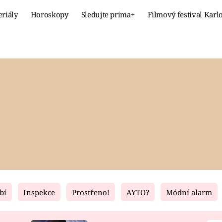
eriály
Horoskopy
Sledujte prima+
Filmový festival Karl
Celebrity
Recept
MÓDA A KRÁSA
HLAVNÍ JÍ
VZTAHY A SEX
SLADKÉ
PRIMA MAMINKA
ZDRAVÉ
bí
Inspekce
Prostřeno!
AYTO?
Módní alarm
Fresh
Living
RECEPTY
BYDLENÍ