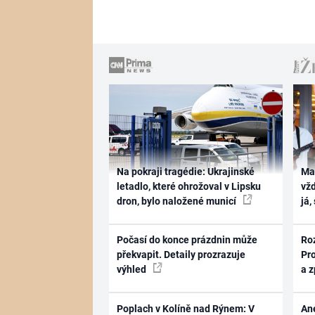
Na pokraji tragédie: Ukrajinské
Ma
letadlo, které ohrožoval v Lipsku
vž
dron, bylo naložené municí
já,
Počasí do konce prázdnin může
Ro
překvapit. Detaily prozrazuje
Pr
výhled
a 
Poplach v Kolíně nad Rýnem: V
Ane