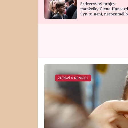
Srdceryvný projev
SNÁŘ
CELEBRITY
manželky Glena Hansard
Syn tu není, nerozuměl b
HOROSKOP NA
VAŘENÍ
tomu, vysvětlila
ROK 2023
ZDRAVÍ A NEMOCI