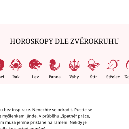
HOROSKOPY DLE ZVĚROKRUHU
nci
Rak
Lev
Panna
Váhy
Štír
Střelec
K
hu bez inspirace. Nenechte se odradit. Pusťte se
te myšlenkami jinde. V průběhu „špatné“ práce,
vám múza jemně přistane na rameni. Někdy je
vedla ke slastné odměně.