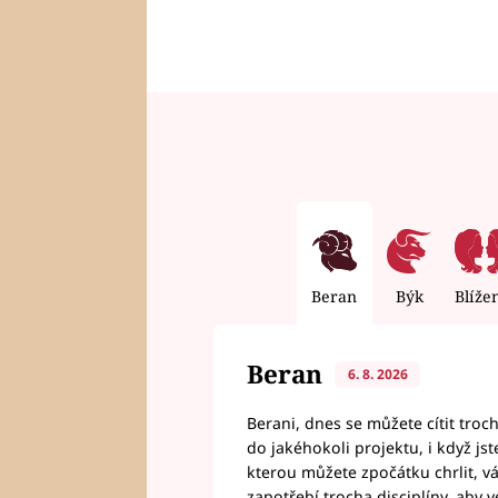
Beran
Býk
Blíže
Beran
6. 8. 2026
Berani, dnes se můžete cítit troc
do jakéhokoli projektu, i když js
kterou můžete zpočátku chrlit, 
zapotřebí trocha disciplíny, aby 