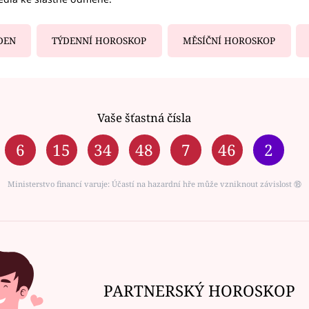
DEN
TÝDENNÍ HOROSKOP
MĚSÍČNÍ HOROSKOP
Vaše šťastná čísla
6
15
34
48
7
46
2
Ministerstvo financí varuje: Účastí na hazardní hře může vzniknout závislost ⑱
PARTNERSKÝ HOROSKOP