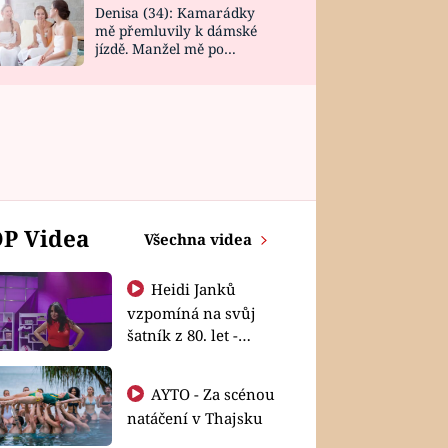
Denisa (34): Kamarádky
mě přemluvily k dámské
jízdě. Manžel mě po
návratu zaskočil
P Videa
Všechna videa
Heidi Janků
vzpomíná na svůj
šatník z 80. let -
Shopaholičky
AYTO - Za scénou
natáčení v Thajsku