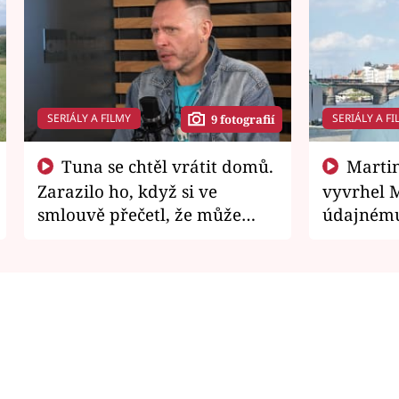
SERIÁLY A FILMY
SERIÁLY A FI
9 fotografií
Tuna se chtěl vrátit domů.
Martin Písařík jako
Zarazilo ho, když si ve
vyvrhel 
smlouvě přečetl, že může
údajnému
zemřít
je v nemil