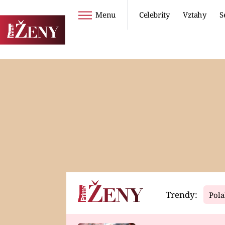
Menu
Celebrity
Vztahy
S
Seriály
Životní styl
ZOO
DIETY A HUBNUTÍ
PROSTŘENO!
CESTOVÁNÍ A
DOVOLENÁ
DUCH
ZDRAVÍ
Trendy:
Pola
Horoskopy
Video
ASTROČLÁNKY
SERIÁLY