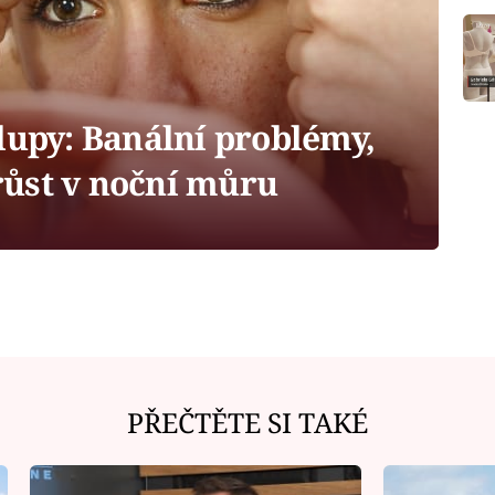
lupy: Banální problémy,
ůst v noční můru
PŘEČTĚTE SI TAKÉ