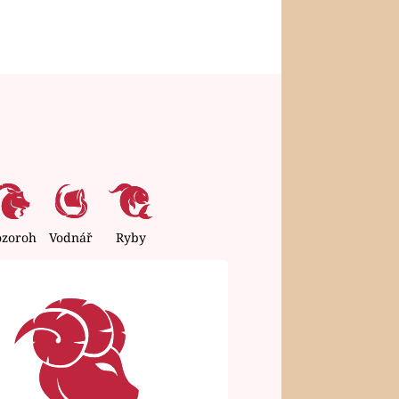
ozoroh
Vodnář
Ryby