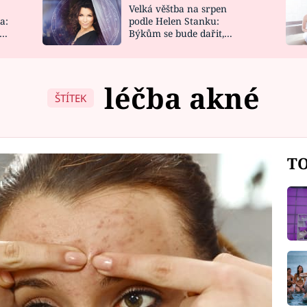
Velká věštba na srpen
NOVINKY
ZAHRADA
a:
podle Helen Stanku:
y
Býkům se bude dařit,
VIDEORECEPTY
DESIGN
Vodnáře čeká jízda
léčba akné
ŠTÍTEK
TO