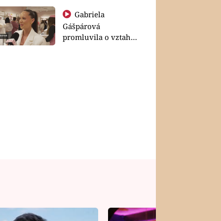
Gabriela
Gášpárová
promluvila o vztahu
a zakládání rodiny