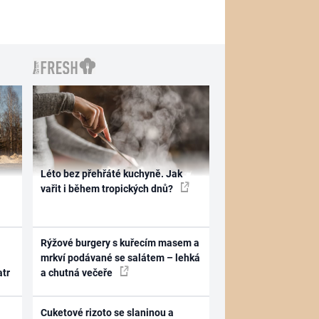
Léto bez přehřáté kuchyně. Jak
vařit i během tropických dnů?
Rýžové burgery s kuřecím masem a
mrkví podávané se salátem – lehká
atr
a chutná večeře
Cuketové rizoto se slaninou a