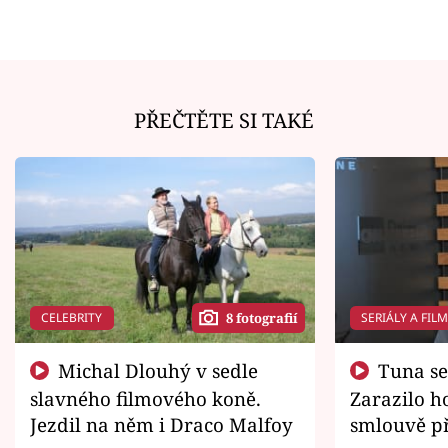
PŘEČTĚTE SI TAKÉ
CELEBRITY
SERIÁLY A FIL
8 fotografií
Michal Dlouhý v sedle
Tuna se chtěl vrátit domů.
slavného filmového koně.
Zarazilo ho
Jezdil na něm i Draco Malfoy
smlouvě př