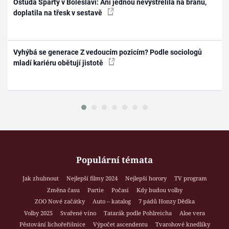
Ostuda Sparty v Boleslavi: Ani jednou nevystřelila na bránu,
doplatila na třesk v sestavě
Vyhýbá se generace Z vedoucím pozicím? Podle sociologů
mladí kariéru obětují jistotě
Populární témata
Jak zhubnout
Nejlepší filmy 2024
Nejlepší horory
TV program
Změna času
Partie
Počasí
Kdy budou volby
ZOO Nové začátky
Auto – katalog
7 pádů Honzy Dědka
Volby 2025
Svařené víno
Tatarák podle Pohlreicha
Aloe vera
Pěstování lichořeřišnice
Výpočet ascendentu
Tvarohové knedlíky