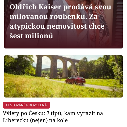
Horoskopy
Oldřich Kaiser prodává svou
Sledujte prima+
milovanou roubenku. Za
atypickou nemovitost chce
Filmový festival Karlovy Vary
šest milionů
Pořady
Mámy sobě
Přihlášení
Sledujte nás
CESTOVÁNÍ A DOVOLENÁ
Výlety po Česku: 7 tipů, kam vyrazit na
Liberecku (nejen) na kole