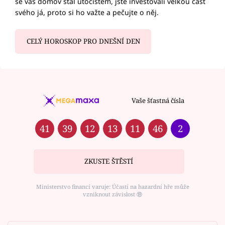
se váš domov stal útočištěm, jste investovali velkou část
svého já, proto si ho važte a pečujte o něj.
CELÝ HOROSKOP PRO DNEŠNÍ DEN
Vaše šťastná čísla
41
39
12
13
11
46
2
ZKUSTE ŠTĚSTÍ
Ministerstvo financí varuje: Účastí na hazardní hře může
vzniknout závislost ⑱