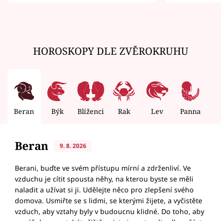
zemřít
HOROSKOPY DLE ZVĚROKRUHU
Beran
Býk
Blíženci
Rak
Lev
Panna
V
Beran
9. 8. 2026
Berani, buďte ve svém přístupu mírní a zdrženliví. Ve
vzduchu je cítit spousta něhy, na kterou byste se měli
naladit a užívat si ji. Udělejte něco pro zlepšení svého
domova. Usmiřte se s lidmi, se kterými žijete, a vyčistěte
vzduch, aby vztahy byly v budoucnu klidné. Do toho, aby