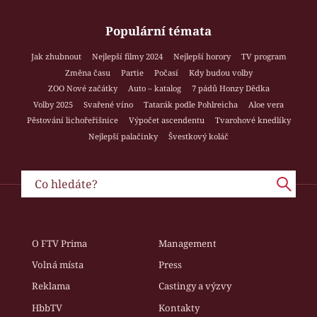
Populární témata
Jak zhubnout
Nejlepší filmy 2024
Nejlepší horory
TV program
Změna času
Partie
Počasí
Kdy budou volby
ZOO Nové začátky
Auto – katalog
7 pádů Honzy Dědka
Volby 2025
Svařené víno
Tatarák podle Pohlreicha
Aloe vera
Pěstování lichořeřišnice
Výpočet ascendentu
Tvarohové knedlíky
Nejlepší palačinky
Švestkový koláč
O FTV Prima
Management
Volná místa
Press
Reklama
Castingy a výzvy
HbbTV
Kontakty