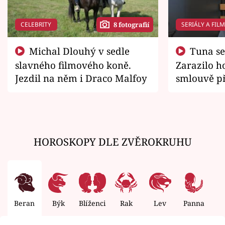
CELEBRITY
SERIÁLY A FIL
8 fotografií
Michal Dlouhý v sedle
Tuna se chtěl vrátit domů.
slavného filmového koně.
Zarazilo ho
Jezdil na něm i Draco Malfoy
smlouvě př
zemřít
HOROSKOPY DLE ZVĚROKRUHU
Beran
Býk
Blíženci
Rak
Lev
Panna
V