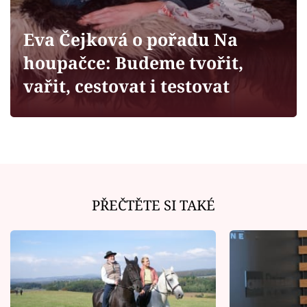
Horoskopy
Sledujte prima+
Eva Čejková o pořadu Na
houpačce: Budeme tvořit,
Filmový festival Karlovy Vary
vařit, cestovat i testovat
Pořady
Mámy sobě
Přihlášení
PŘEČTĚTE SI TAKÉ
Sledujte nás