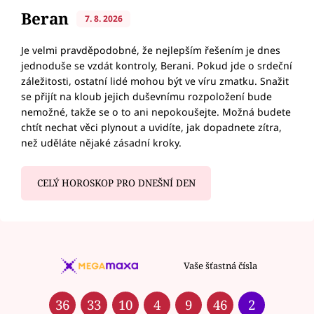
Beran
7. 8. 2026
Je velmi pravděpodobné, že nejlepším řešením je dnes
jednoduše se vzdát kontroly, Berani. Pokud jde o srdeční
záležitosti, ostatní lidé mohou být ve víru zmatku. Snažit
se přijít na kloub jejich duševnímu rozpoložení bude
nemožné, takže se o to ani nepokoušejte. Možná budete
chtít nechat věci plynout a uvidíte, jak dopadnete zítra,
než uděláte nějaké zásadní kroky.
CELÝ HOROSKOP PRO DNEŠNÍ DEN
Vaše šťastná čísla
36
33
10
4
9
46
2