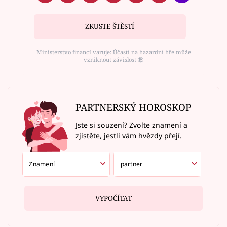
ZKUSTE ŠTĚSTÍ
Ministerstvo financí varuje: Účastí na hazardní hře může
vzniknout závislost ⑱
PARTNERSKÝ HOROSKOP
Jste si souzení? Zvolte znamení a
zjistěte, jestli vám hvězdy přejí.
VYPOČÍTAT