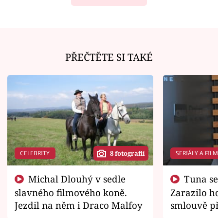
PŘEČTĚTE SI TAKÉ
CELEBRITY
SERIÁLY A FIL
8 fotografií
Michal Dlouhý v sedle
Tuna se chtěl vrátit domů.
slavného filmového koně.
Zarazilo ho
Jezdil na něm i Draco Malfoy
smlouvě př
zemřít