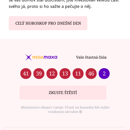
svého já, proto si ho važte a pečujte o něj.
CELÝ HOROSKOP PRO DNEŠNÍ DEN
Vaše šťastná čísla
41
39
12
13
11
46
2
ZKUSTE ŠTĚSTÍ
Ministerstvo financí varuje: Účastí na hazardní hře může
vzniknout závislost ⑱