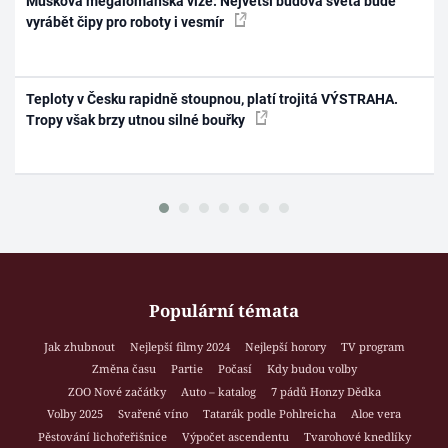
Muskova megalomanská vize: Největší budova světa bude
vyrábět čipy pro roboty i vesmír
Teploty v Česku rapidně stoupnou, platí trojitá VÝSTRAHA.
Tropy však brzy utnou silné bouřky
Populární témata
Jak zhubnout
Nejlepší filmy 2024
Nejlepší horory
TV program
Změna času
Partie
Počasí
Kdy budou volby
ZOO Nové začátky
Auto – katalog
7 pádů Honzy Dědka
Volby 2025
Svařené víno
Tatarák podle Pohlreicha
Aloe vera
Pěstování lichořeřišnice
Výpočet ascendentu
Tvarohové knedlíky