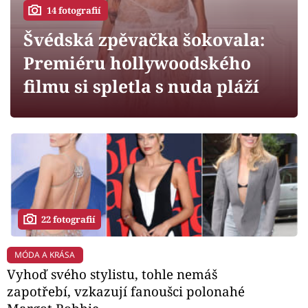
Horoskopy
14 fotografií
Sledujte prima+
Švédská zpěvačka šokovala:
Premiéru hollywoodského
Filmový festival Karlovy Vary
filmu si spletla s nuda pláží
Pořady
Mámy sobě
Přihlášení
22 fotografií
Sledujte nás
MÓDA A KRÁSA
Vyhoď svého stylistu, tohle nemáš
zapotřebí, vzkazují fanoušci polonahé