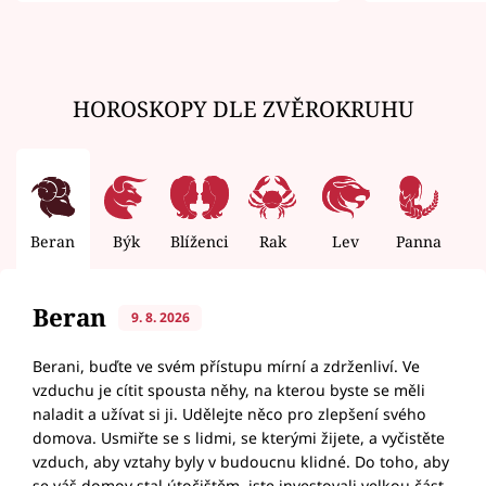
HOROSKOPY DLE ZVĚROKRUHU
Beran
Býk
Blíženci
Rak
Lev
Panna
V
Beran
9. 8. 2026
Berani, buďte ve svém přístupu mírní a zdrženliví. Ve
vzduchu je cítit spousta něhy, na kterou byste se měli
naladit a užívat si ji. Udělejte něco pro zlepšení svého
domova. Usmiřte se s lidmi, se kterými žijete, a vyčistěte
vzduch, aby vztahy byly v budoucnu klidné. Do toho, aby
se váš domov stal útočištěm, jste investovali velkou část