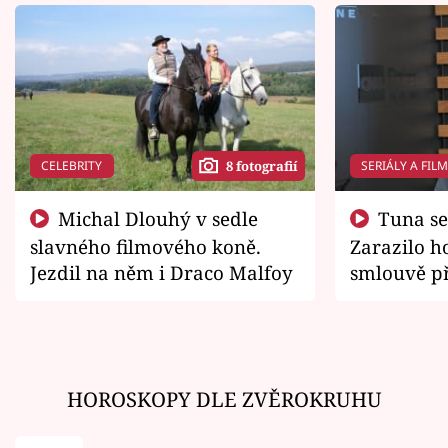
CELEBRITY
SERIÁLY A FIL
8 fotografií
Michal Dlouhý v sedle
Tuna se chtěl vrátit domů.
slavného filmového koně.
Zarazilo ho
Jezdil na něm i Draco Malfoy
smlouvě př
zemřít
HOROSKOPY DLE ZVĚROKRUHU