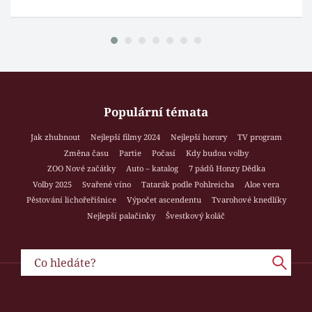
Populární témata
Jak zhubnout
Nejlepší filmy 2024
Nejlepší horory
TV program
Změna času
Partie
Počasí
Kdy budou volby
ZOO Nové začátky
Auto – katalog
7 pádů Honzy Dědka
Volby 2025
Svařené víno
Tatarák podle Pohlreicha
Aloe vera
Pěstování lichořeřišnice
Výpočet ascendentu
Tvarohové knedlíky
Nejlepší palačinky
Švestkový koláč