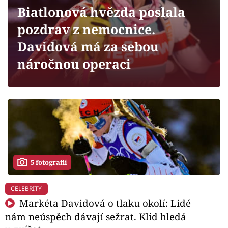
Horoskopy
Biatlonová hvězda poslala
Sledujte prima+
pozdrav z nemocnice.
Davidová má za sebou
Filmový festival Karlovy Vary
náročnou operaci
Pořady
Mámy sobě
Přihlášení
5 fotografií
Sledujte nás
CELEBRITY
Markéta Davidová o tlaku okolí: Lidé
nám neúspěch dávají sežrat. Klid hledá