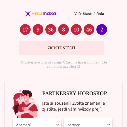
Vaše šťastná čísla
17
9
36
8
10
46
2
ZKUSTE ŠTĚSTÍ
Ministerstvo financí varuje: Účastí na hazardní hře může
vzniknout závislost ⑱
PARTNERSKÝ HOROSKOP
Jste si souzení? Zvolte znamení a
zjistěte, jestli vám hvězdy přejí.