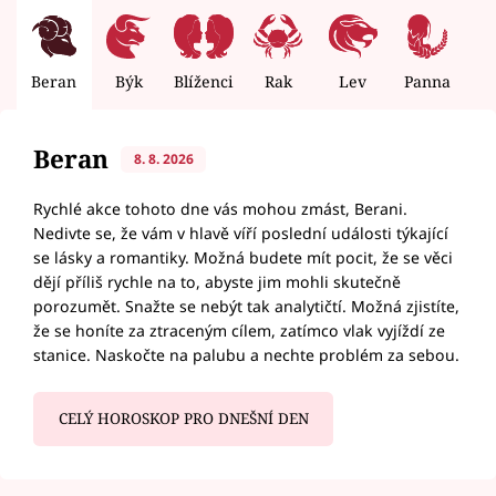
Beran
Býk
Blíženci
Rak
Lev
Panna
V
Beran
8. 8. 2026
Rychlé akce tohoto dne vás mohou zmást, Berani.
Nedivte se, že vám v hlavě víří poslední události týkající
se lásky a romantiky. Možná budete mít pocit, že se věci
dějí příliš rychle na to, abyste jim mohli skutečně
porozumět. Snažte se nebýt tak analytičtí. Možná zjistíte,
že se honíte za ztraceným cílem, zatímco vlak vyjíždí ze
stanice. Naskočte na palubu a nechte problém za sebou.
CELÝ HOROSKOP PRO DNEŠNÍ DEN