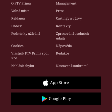
O FTV Prima
Management
Volná místa
Press
Reklama
Castingy a výzvy
HbbTV
Kontakty
Podmínky užívání
Zpracování osobních
údajů
Cookies
Nápověda
Vlastník FTV Prima spol.
Redakce
s r.o.
Nahlásit chybu
Nastavení soukromí
App Store
Google Play