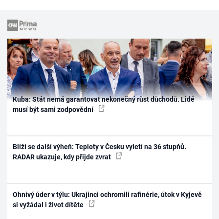
Kuba: Stát nemá garantovat nekonečný růst důchodů. Lidé
musí být sami zodpovědní
Blíží se další výheň: Teploty v Česku vyletí na 36 stupňů.
RADAR ukazuje, kdy přijde zvrat
Ohnivý úder v týlu: Ukrajinci ochromili rafinérie, útok v Kyjevě
si vyžádal i život dítěte