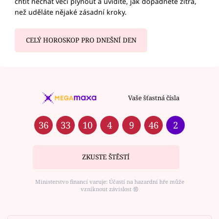
chtít nechat věci plynout a uvidíte, jak dopadnete zítra,
než uděláte nějaké zásadní kroky.
CELÝ HOROSKOP PRO DNEŠNÍ DEN
Vaše šťastná čísla
36
33
10
4
9
46
2
ZKUSTE ŠTĚSTÍ
Ministerstvo financí varuje: Účastí na hazardní hře může
vzniknout závislost ⑱