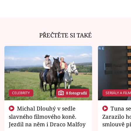
PŘEČTĚTE SI TAKÉ
CELEBRITY
SERIÁLY A FIL
8 fotografií
Michal Dlouhý v sedle
Tuna se chtěl vrátit domů.
slavného filmového koně.
Zarazilo ho
Jezdil na něm i Draco Malfoy
smlouvě př