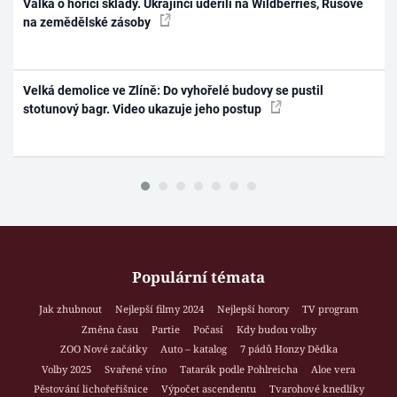
Válka o hořící sklady. Ukrajinci udeřili na Wildberries, Rusové
na zemědělské zásoby
Velká demolice ve Zlíně: Do vyhořelé budovy se pustil
stotunový bagr. Video ukazuje jeho postup
Populární témata
Jak zhubnout
Nejlepší filmy 2024
Nejlepší horory
TV program
Změna času
Partie
Počasí
Kdy budou volby
ZOO Nové začátky
Auto – katalog
7 pádů Honzy Dědka
Volby 2025
Svařené víno
Tatarák podle Pohlreicha
Aloe vera
Pěstování lichořeřišnice
Výpočet ascendentu
Tvarohové knedlíky