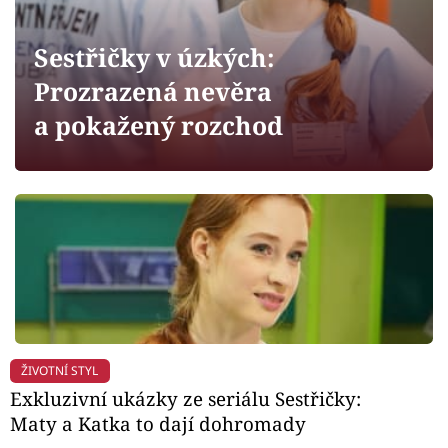
Horoskopy
Sledujte prima+
Sestřičky v úzkých:
Prozrazená nevěra
Filmový festival Karlovy Vary
a pokažený rozchod
Pořady
Mámy sobě
Přihlášení
Sledujte nás
ŽIVOTNÍ STYL
Exkluzivní ukázky ze seriálu Sestřičky:
Maty a Katka to dají dohromady