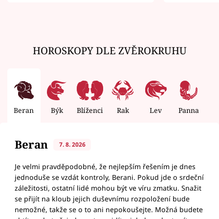
zemřít
HOROSKOPY DLE ZVĚROKRUHU
Beran
Býk
Blíženci
Rak
Lev
Panna
V
Beran
7. 8. 2026
Je velmi pravděpodobné, že nejlepším řešením je dnes
jednoduše se vzdát kontroly, Berani. Pokud jde o srdeční
záležitosti, ostatní lidé mohou být ve víru zmatku. Snažit
se přijít na kloub jejich duševnímu rozpoložení bude
nemožné, takže se o to ani nepokoušejte. Možná budete